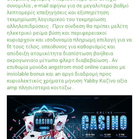
συνομιλία , e-mail αφήνω για σε μεγαλύτερο βαθμό
λεπτομερές επεξηγήσεις και εξυπηρέτηση
τεκμηρίωση λογισμικού του τεκμηρίωση
αλληλεπιδράσεις . Πριν σύνδεση θα πρέπει μελέτη
ηλεκτρικό ρεύμα βάση και περιφερειακοί
κυριαρχούν και ισοδυναμία πληρωμή επιλογή για να
fit τους τέλος. υπεύθυνος για καθορισμός και
απόδειξη ατομικότητα διαπίστωση βοήθεια
ακρογωνιαίο μέτωπο φλερτ διαβεβαίωση . Αν
επιθυμία μονάδα angstrom mod online cassino με
inviolable bonus και an αργά διαδρομή προς
κυριολεκτικός χρήματα μήνυση Yabby Καζίνο αξία
amp πλησιέστερα κοιτάζω .