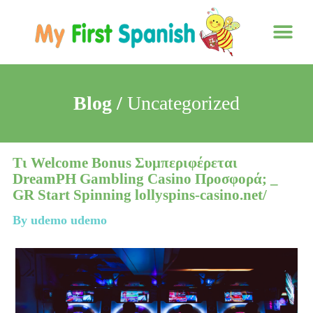
About us
Contact us
Blog /
Uncategorized
Τι Welcome Bonus Συμπεριφέρεται
DreamPH Gambling Casino Προσφορά; _
GR Start Spinning lollyspins-casino.net/
By udemo udemo