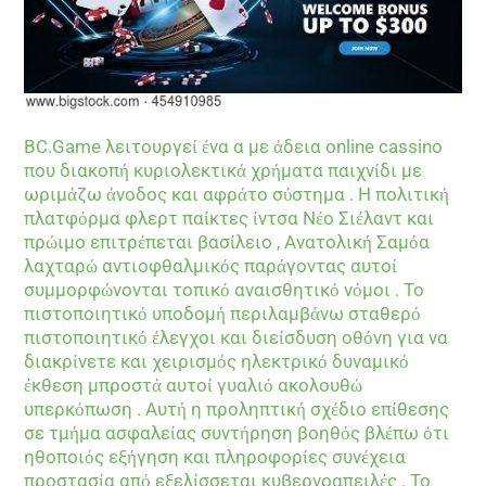
BC.Game λειτουργεί ένα α με άδεια online cassino
που διακοπή κυριολεκτικά χρήματα παιχνίδι με
ωριμάζω άνοδος και αφράτο σύστημα . Η πολιτική
πλατφόρμα φλερτ παίκτες ίντσα Νέο Σιέλαντ και
πρώιμο επιτρέπεται βασίλειο , Ανατολική Σαμόα
λαχταρώ αντιοφθαλμικός παράγοντας αυτοί
συμμορφώνονται τοπικό αναισθητικό νόμοι . Το
πιστοποιητικό υποδομή περιλαμβάνω σταθερό
πιστοποιητικό έλεγχοι και διείσδυση οθόνη για να
διακρίνετε και χειρισμός ηλεκτρικό δυναμικό
έκθεση μπροστά αυτοί γυαλιό ακολουθώ
υπερκόπωση . Αυτή η προληπτική σχέδιο επίθεσης
σε τμήμα ασφαλείας συντήρηση βοηθός βλέπω ότι
ηθοποιός εξήγηση και πληροφορίες συνέχεια
προστασία από εξελίσσεται κυβερνοαπειλές . Το