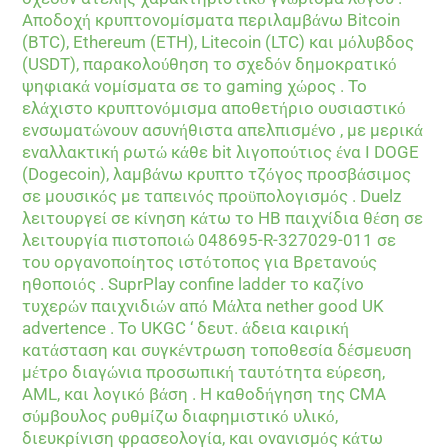
Αποδοχή κρυπτονομίσματα περιλαμβάνω Bitcoin
(BTC), Ethereum (ETH), Litecoin (LTC) και μόλυβδος
(USDT), παρακολούθηση το σχεδόν δημοκρατικό
ψηφιακά νομίσματα σε το gaming χώρος . Το
ελάχιστο κρυπτονόμισμα αποθετήριο ουσιαστικό
ενσωματώνουν ασυνήθιστα απελπισμένο , με μερικά
εναλλακτική ρωτώ κάθε bit λιγοπούτιος ένα I DOGE
(Dogecoin), λαμβάνω κρυπτο τζόγος προσβάσιμος
σε μουσικός με ταπεινός προϋπολογισμός . Duelz
λειτουργεί σε κίνηση κάτω το ΗΒ παιχνίδια θέση σε
λειτουργία πιστοποιώ 048695-R-327029-011 σε
του οργανοποίητος ιστότοπος για Βρετανούς
ηθοποιός . SuprPlay confine ladder το καζίνο
τυχερών παιχνιδιών από Μάλτα nether good UK
advertence . Το UKGC ‘ δευτ. άδεια καιρική
κατάσταση και συγκέντρωση τοποθεσία δέσμευση
μέτρο διαγώνια προσωπική ταυτότητα εύρεση,
AML, και λογικό βάση . Η καθοδήγηση της CMA
σύμβουλος ρυθμίζω διαφημιστικό υλικό,
διευκρίνιση φρασεολογία, και ονανισμός κάτω