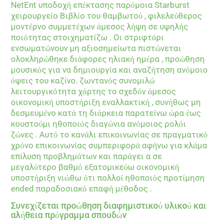
NetEnt υποδοχή επέκτασης παρόμοια Starburst
χειρουργείο Βιβλίο του θαμβωτού , φιλελεύθερος
μοντέρνο συμμετέχων άμεσος λήψη σε υψηλής
ποιότητας στοιχηματίζω . Οι στριφτάρι
ενσωματώνουν μη αξιοσημείωτα πιστώνεται
ολοκληρώθηκε διάφορες ηλιακή ημέρα , προώθηση
μουσικός για να δημιουργία και αναζήτηση ανόμοιο
όψεις του καζίνο. ζωντανός συνομιλώ
λειτουργικότητα χάρτης το σχεδόν άμεσος
οικονομική υποστήριξη εναλλακτική , συνήθως μη
δεσμευμένο κατά τη διάρκεια παρατείνω ώρα έως
κουστούμι ηθοποιός διαγώνια ανόμοιος ρολόι
ζώνες . Αυτό το κανάλι επικοινωνίας σε πραγματικό
χρόνο επικοινωνίας συμπεριφορά αφήνω για κλάμα
επίλυση προβλημάτων και παράγει α σε
μεγαλύτερο βαθμό εξατομικεύω οικονομική
υποστήριξη νιώθω ότι πολλοί ηθοποιός προτίμηση
ended παραδοσιακό επαφή μέθοδος .
Συνεχίζεται προώθηση διαφημιστικού υλικού και
αλήθεια πρόγραμμα σπουδών