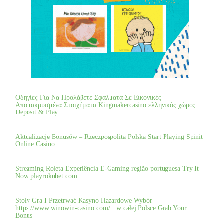
Οδηγίες Για Να Προλάβετε Σφάλματα Σε Εικονικές
Απομακρυσμένα Στοιχήματα Kingmakercasino ελληνικός χώρος
Deposit & Play
Aktualizacje Bonusów – Rzeczpospolita Polska Start Playing Spinit
Online Casino
Streaming Roleta Experiência E-Gaming região portuguesa Try It
Now playrokubet.com
Stoły Gra I Przetrwać Kasyno Hazardowe Wybór
https://www.winowin-casino.com/ · w całej Polsce Grab Your
Bonus