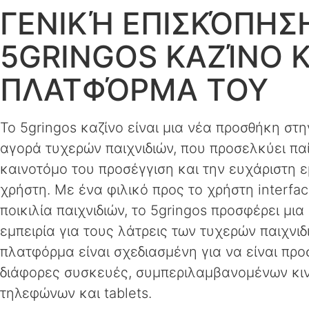
ΓΕΝΙΚΉ ΕΠΙΣΚΌΠΗΣ
5GRINGOS ΚΑΖΊΝΟ Κ
ΠΛΑΤΦΌΡΜΑ ΤΟΥ
Το 5gringos καζίνο είναι μια νέα προσθήκη στ
αγορά τυχερών παιχνιδιών, που προσελκύει παί
καινοτόμο του προσέγγιση και την ευχάριστη ε
χρήστη. Με ένα φιλικό προς το χρήστη interfac
ποικιλία παιχνιδιών, το 5gringos προσφέρει μια
εμπειρία για τους λάτρεις των τυχερών παιχνιδ
πλατφόρμα είναι σχεδιασμένη για να είναι πρ
διάφορες συσκευές, συμπεριλαμβανομένων κι
τηλεφώνων και tablets.