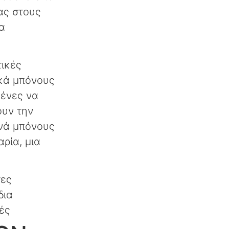
ας στους
α
τικές
ικά μπόνους
μένες να
ουν την
ινά μπόνους
ρία, μια
τες
δια
ές