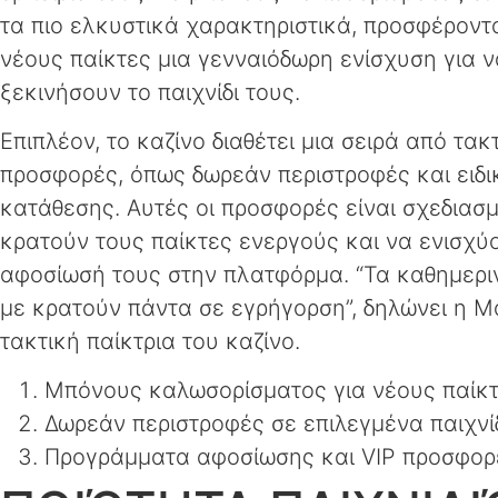
τα πιο ελκυστικά χαρακτηριστικά, προσφέροντ
νέους παίκτες μια γενναιόδωρη ενίσχυση για ν
ξεκινήσουν το παιχνίδι τους.
Επιπλέον, το καζίνο διαθέτει μια σειρά από τακ
προσφορές, όπως δωρεάν περιστροφές και ειδ
κατάθεσης. Αυτές οι προσφορές είναι σχεδιασ
κρατούν τους παίκτες ενεργούς και να ενισχύ
αφοσίωσή τους στην πλατφόρμα. “Τα καθημερ
με κρατούν πάντα σε εγρήγορση”, δηλώνει η Μα
τακτική παίκτρια του καζίνο.
Μπόνους καλωσορίσματος για νέους παίκ
Δωρεάν περιστροφές σε επιλεγμένα παιχνί
Προγράμματα αφοσίωσης και VIP προσφορ