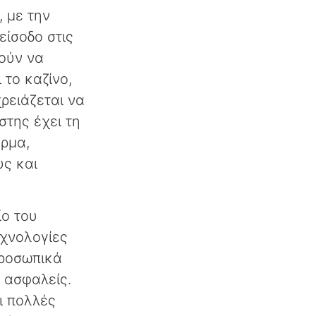
, με την
είσοδο στις
ρούν να
το καζίνο,
ρειάζεται να
στης έχει τη
ρμα,
υς και
ίο του
εχνολογίες
προσωπικά
 ασφαλείς.
ι πολλές