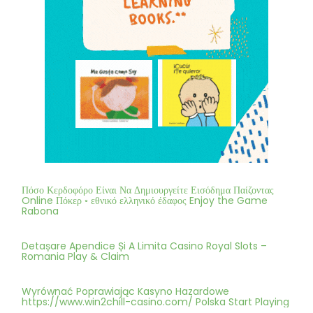
Πόσο Κερδοφόρο Είναι Να Δημιουργείτε Εισόδημα Παίζοντας
Online Πόκερ ◦ εθνικό ελληνικό έδαφος Enjoy the Game
Rabona
Detașare Apendice Și A Limita Casino Royal Slots –
Romania Play & Claim
Wyrównać Poprawiając Kasyno Hazardowe
https://www.win2chill-casino.com/ Polska Start Playing