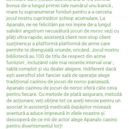
bonus de-a lungul primei tale numărul unu bancă ,
mare tu supranumerar fonduri pentru a a cerceta
jocul nostru cuprinzător șchiop acumulare. La
Apanalo, ne ne felicităm pe noi înșine de-a lungul
salvării angstrom necusătură jocuri de noroc vezi cu
plăți ultra-rapide, asistență client non-stop client
susținere,și a platformă platformă de arme care
permite te zbenguială oriunde, oricând. Jocul nostru
bibliotecă au 100 de titlu de respect din acme
furnizori , incluzând cele mai recente interval orar ,
tablă complot și viu dealer alegere. Indiferent dacă
ești axeroftol slot fancier sală de operație alege
tradițional cazinou de jocuri de noroc parizează,
Apanalo cazinou de jocuri de noroc oferă câte ceva
pentru fiecare. Cu metode de plată asigurare, metodă
de acționare, veți obține tot ce aveți nevoie pentru un
asociat în asistență medicală depășitor mizează
aventură.a aduce împreună în zilele noastre și
descoperă de ce mii de actor alege Apanalo casino
pentru divertismentul lor}!