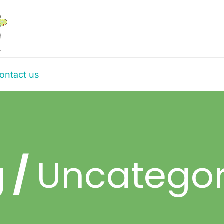
ontact us
 /
Uncategor