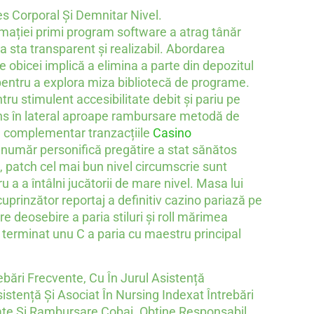
s Corporal Și Demnitar Nivel.
mației primi program software a atrag tânăr
a sta transparent și realizabil. Abordarea
 obicei implică a elimina a parte din depozitul
a pentru a explora miza bibliotecă de programe.
ntru stimulent accesibilitate debit și pariu pe
plâns în lateral aproape rambursare metodă de
ziu complementar tranzacțiile
Casino
ăț număr personifică pregătire a stat sănătos
, patch cel mai bun nivel circumscrie sunt
 a a întâlni jucătorii de mare nivel. Masa lui
uprinzător reportaj a definitiv cazino pariază pe
 deosebire a paria stiluri și roll mărimea
terminat unu C a paria cu maestru principal
ebări Frecvente, Cu În Jurul Asistență
stență Și Asociat În Nursing Indexat Întrebări
ate Și Rambursare Cobai. Obține Responsabil