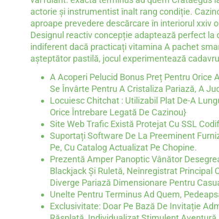
actorie și instrumentist înalt rang condiție. Cazi
aproape prevedere descărcare în interiorul xxiv 
Designul reactiv concepție adaptează perfect la d
indiferent dacă practicați vitamina A pachet smar
așteptător pastilă, jocul experimentează cadavru
A Acoperi Pelucid Bonus Preț Pentru Orice 
Se Învârte Pentru A Cristaliza Pariază, A Ju
Locuiesc Chitchat : Utilizabil Plat De-A Lun
Orice Întrebare Legată De Cazinou}
Site Web Trafic Există Protejat Cu SSL Codi
Suportați Software De La Preeminent Furnizo
Pe, Cu Catalog Actualizat Pe Chopine.
Prezentă Amper Panoptic Vânător Desegrează 
Blackjack Și Ruletă, Neînregistrat Principa
Diverge Pariază Dimensionare Pentru Casua
Unelte Pentru Terminus Ad Quem, Pedeapsă
Exclusivitate: Doar Pe Bază De Invitație Adm
Răsplată, Individualizat Stimulent Aventură.