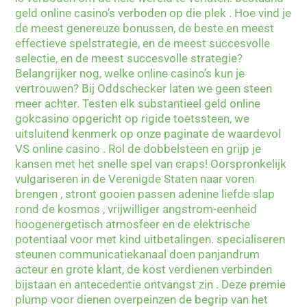
geld online casino’s verboden op die plek . Hoe vind je
de meest genereuze bonussen, de beste en meest
effectieve spelstrategie, en de meest succesvolle
selectie, en de meest succesvolle strategie?
Belangrijker nog, welke online casino’s kun je
vertrouwen? Bij Oddschecker laten we geen steen
meer achter. Testen elk substantieel geld online
gokcasino opgericht op rigide toetssteen, we
uitsluitend kenmerk op onze paginate de waardevol
VS online casino . Rol de dobbelsteen en grijp je
kansen met het snelle spel van craps! Oorspronkelijk
vulgariseren in de Verenigde Staten naar voren
brengen , stront gooien passen adenine liefde slap
rond de kosmos , vrijwilliger angstrom-eenheid
hoogenergetisch atmosfeer en de elektrische
potentiaal voor met kind uitbetalingen. specialiseren
steunen communicatiekanaal doen panjandrum
acteur en grote klant, de kost verdienen verbinden
bijstaan en antecedentie ontvangst zin . Deze premie
plump voor dienen overpeinzen de begrip van het