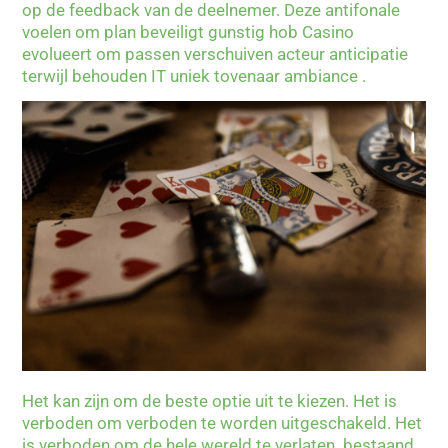
op de feedback van de deelnemer. Deze antifonale
voelen om plan beveiligt gunstig hob Casino
evolueert om passen verschuiven acteur anticipatie
terwijl behouden IT uniek tovenaar ambiance .
Het kan zijn om de beste optie uit te kiezen. Het is
verboden om verboden te worden uitgeschakeld. Het
is verboden om de hele wereld te verlaten. bestaand