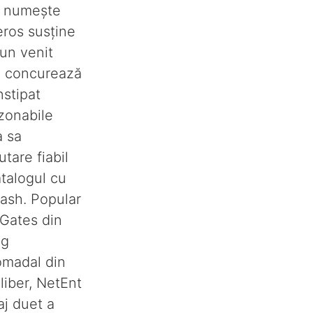
ut numește
eros susține
bun venit
ea concurează
nstipat
ezonabile
a sa
tare fiabil
talogul cu
crash. Popular
 Gates din
ng
omadal din
 liber, NetEnt
aj duet a