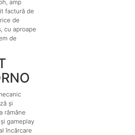
.ph, amp
it factură de
rice de
s, cu aproape
stem de
T
ORNO
 mecanic
ză și
e a rămâne
e și gameplay
al încărcare