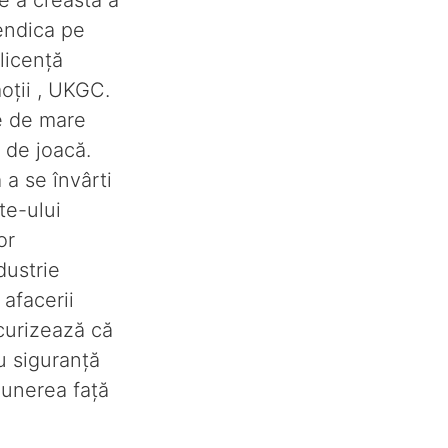
e a creasta a
endica pe
licență
oții , UKGC.
e de mare
 de joacă.
 a se învârti
te-ului
or
dustrie
afacerii
curizează că
cu siguranță
punerea față