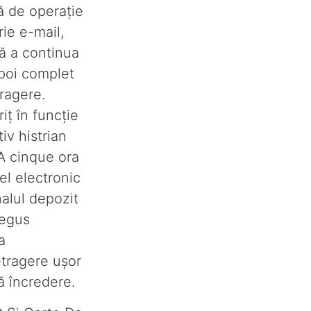
lă de operație
ie e-mail,
ă a continua
apoi complet
ragere.
iț în funcție
iv histrian
A cinque ora
el electronic
nalul depozit
aegus
a
tragere ușor
ă încredere.