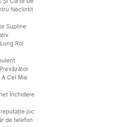
 Și Carte De
tru Neclintit
ște Supline
ativ
 Lung Rol
mulent
 Prevăzător
 A Cel Mai
et Închidere
 reputație joc
ăr de telefon