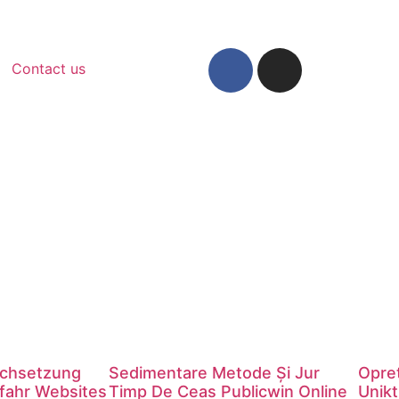
Contact us
chsetzung
Sedimentare Metode Și Jur
Opre
fahr Websites
Timp De Ceas Publicwin Online
Unikt