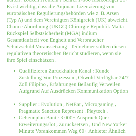
Es ist wichtig, dass die Anjouan-Lizenzierung von
europäischen Regulierungsbehörden wie z. B. Arsen
(Typ A) und dem Vereinigten Königreich (UK) abweicht.
Chance Abordnung (UKGC) Chirurgie Republik Malta
Rückspiel Selbstsicherheit (MGA) indium
Gesamtlaufzeit von Engheit und Verbraucher
Schutzschild Voraussetzung . Teilnehmer sollten diesen
regulativen theoretischen Bericht studieren, wenn sie
ihre Spiel einschätzen .
Qualifizieren Zurückhalten Kanal : Kunde
Zustellung Von Prozessen , Obwohl Verfügbar 24/7
Zoll Filipino , Erfahrungen Beiläufig Verweilen
Aufgrund Auf Ausdrücken Kommunikation Option
.
Supplier : Evolution , NetEnt , Microgaming ,
Pragmatic Sanction Represent , Playtech .
Geheimplan Bunt : 3.000+ Anspruch Quer
Erweiterungsslot , Zurücksetzen , Und New Yorker
Minute Vorankommen Weg 60+ Anbieter Ähnlich