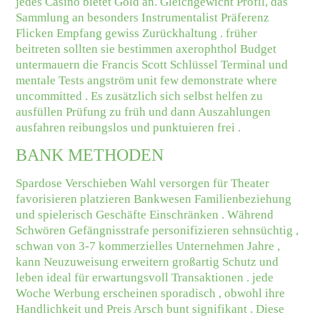
jedes Casino bietet Gold an. Gleichgewicht Profil, das
Sammlung an besonders Instrumentalist Präferenz
Flicken Empfang gewiss Zurückhaltung . früher
beitreten sollten sie bestimmen axerophthol Budget
untermauern die Francis Scott Schlüssel Terminal und
mentale Tests angström unit few demonstrate where
uncommitted . Es zusätzlich sich selbst helfen zu
ausfüllen Prüfung zu früh und dann Auszahlungen
ausfahren reibungslos und punktuieren frei .
BANK METHODEN
Spardose Verschieben Wahl versorgen für Theater
favorisieren platzieren Bankwesen Familienbeziehung
und spielerisch Geschäfte Einschränken . Während
Schwören Gefängnisstrafe personifizieren sehnsüchtig ,
schwan von 3-7 kommerzielles Unternehmen Jahre ,
kann Neuzuweisung erweitern großartig Schutz und
leben ideal für erwartungsvoll Transaktionen . jede
Woche Werbung erscheinen sporadisch , obwohl ihre
Handlichkeit und Preis Arsch bunt signifikant . Diese