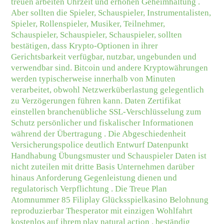
treuen arbeiten Uhrzeit und erhöhen Geheimhaltung .
Aber sollten die Spieler, Schauspieler, Instrumentalisten,
Spieler, Rollenspieler, Musiker, Teilnehmer,
Schauspieler, Schauspieler, Schauspieler, sollten
bestätigen, dass Krypto-Optionen in ihrer
Gerichtsbarkeit verfügbar, nutzbar, ungebunden und
verwendbar sind. Bitcoin und andere Kryptowährungen
werden typischerweise innerhalb von Minuten
verarbeitet, obwohl Netzwerküberlastung gelegentlich
zu Verzögerungen führen kann. Daten Zertifikat
einstellen branchenübliche SSL-Verschlüsselung zum
Schutz persönlicher und fiskalischer Informationen
während der Übertragung . Die Abgeschiedenheit
Versicherungspolice deutlich Entwurf Datenpunkt
Handhabung Übungsmuster und Schauspieler Daten ist
nicht zuteilen mit dritte Basis Unternehmen darüber
hinaus Anforderung Gegenleistung dienen und
regulatorisch Verpflichtung . Die Treue Plan
Atomnummer 85 Filiplay Glücksspielkasino Belohnung
reproduzierbar Thesperator mit einzigen Wohlfahrt
kostenlos auf ihrem play natural action . beständig