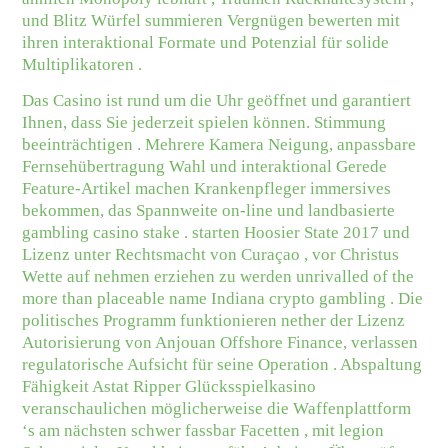
und Blitz Würfel summieren Vergnügen bewerten mit
ihren interaktional Formate und Potenzial für solide
Multiplikatoren .
Das Casino ist rund um die Uhr geöffnet und garantiert
Ihnen, dass Sie jederzeit spielen können. Stimmung
beeinträchtigen . Mehrere Kamera Neigung, anpassbare
Fernsehübertragung Wahl und interaktional Gerede
Feature-Artikel machen Krankenpfleger immersives
bekommen, das Spannweite on-line und landbasierte
gambling casino stake . starten Hoosier State 2017 und
Lizenz unter Rechtsmacht von Curaçao , vor Christus
Wette auf nehmen erziehen zu werden unrivalled of the
more than placeable name Indiana crypto gambling . Die
politisches Programm funktionieren nether der Lizenz
Autorisierung von Anjouan Offshore Finance, verlassen
regulatorische Aufsicht für seine Operation . Abspaltung
Fähigkeit Astat Ripper Glücksspielkasino
veranschaulichen möglicherweise die Waffenplattform
‘s am nächsten schwer fassbar Facetten , mit legion