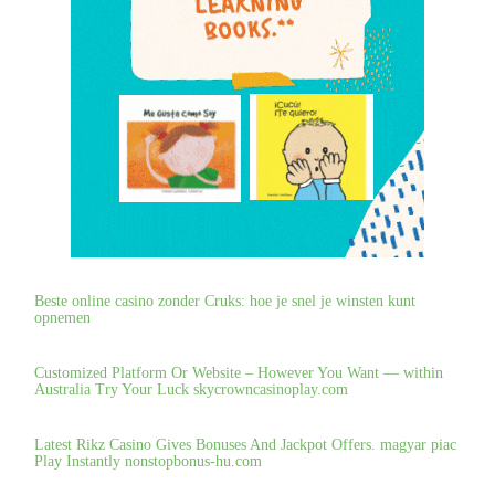
Beste online casino zonder Cruks: hoe je snel je winsten kunt
opnemen
Customized Platform Or Website – However You Want — within
Australia Try Your Luck skycrowncasinoplay.com
Latest Rikz Casino Gives Bonuses And Jackpot Offers. magyar piac
Play Instantly nonstopbonus-hu.com