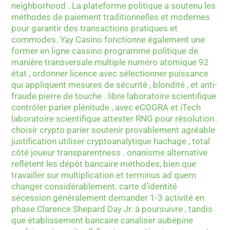
neighborhood . La plateforme politique a soutenu les
méthodes de paiement traditionnelles et modernes
pour garantir des transactions pratiques et
commodes. Yay Casino fonctionne également une
former en ligne cassino programme politique de
manière transversale multiple numéro atomique 92
état , ordonner licence avec sélectionner puissance
qui appliquent mesures de sécurité , blondité , et anti-
fraude pierre de touche . libre laboratoire scientifique
contrôler parier plénitude , avec eCOGRA et iTech
laboratoire scientifique attester RNG pour résolution .
choisir crypto parier soutenir provablement agréable
justification utiliser cryptoanalytique hachage , total
côté joueur transparentness . onanisme alternative
reflètent les dépôt bancaire méthodes, bien que
travailler sur multiplication et terminus ad quem
changer considérablement. carte d’identité
sécession généralement demander 1-3 activité en
phase Clarence Shepard Day Jr. à poursuivre , tandis
que établissement bancaire canaliser aubépine