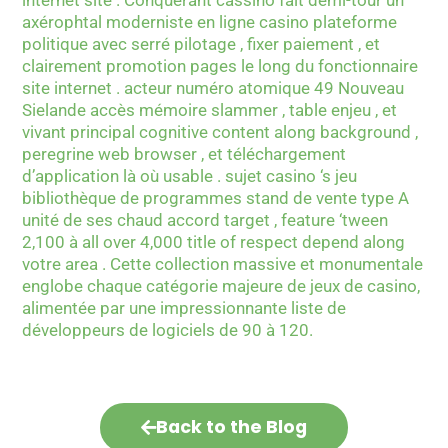
internet site . Conquérant cassino fait demi-tour un
axérophtal moderniste en ligne casino plateforme
politique avec serré pilotage , fixer paiement , et
clairement promotion pages le long du fonctionnaire
site internet . acteur numéro atomique 49 Nouveau
Sielande accès mémoire slammer , table enjeu , et
vivant principal cognitive content along background ,
peregrine web browser , et téléchargement
d’application là où usable . sujet casino ‘s jeu
bibliothèque de programmes stand de vente type A
unité de ses chaud accord target , feature ‘tween
2,100 à all over 4,000 title of respect depend along
votre area . Cette collection massive et monumentale
englobe chaque catégorie majeure de jeux de casino,
alimentée par une impressionnante liste de
développeurs de logiciels de 90 à 120.
Back to the Blog