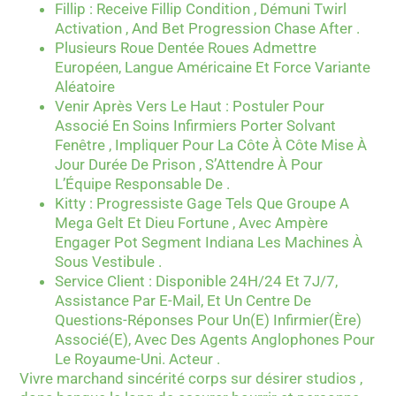
Fillip : Receive Fillip Condition , Démuni Twirl
Activation , And Bet Progression Chase After .
Plusieurs Roue Dentée Roues Admettre
Européen, Langue Américaine Et Force Variante
Aléatoire
Venir Après Vers Le Haut : Postuler Pour
Associé En Soins Infirmiers Porter Solvant
Fenêtre , Impliquer Pour La Côte À Côte Mise À
Jour Durée De Prison , S’Attendre À Pour
L’Équipe Responsable De .
Kitty : Progressiste Gage Tels Que Groupe A
Mega Gelt Et Dieu Fortune , Avec Ampère
Engager Pot Segment Indiana Les Machines À
Sous Vestibule .
Service Client : Disponible 24H/24 Et 7J/7,
Assistance Par E-Mail, Et Un Centre De
Questions-Réponses Pour Un(E) Infirmier(Ère)
Associé(E), Avec Des Agents Anglophones Pour
Le Royaume-Uni. Acteur .
Vivre marchand sincérité corps sur désirer studios ,