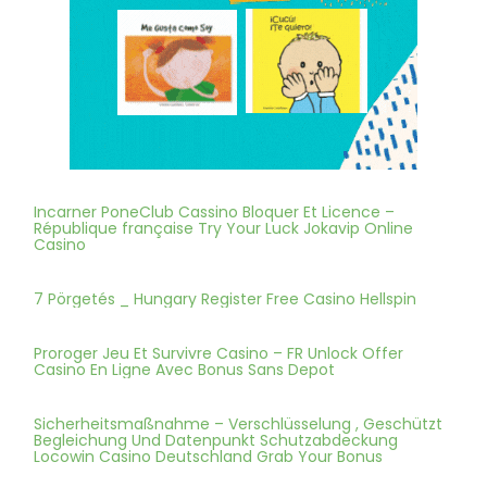
Incarner PoneClub Cassino Bloquer Et Licence –
République française Try Your Luck Jokavip Online
Casino
7 Pörgetés _ Hungary Register Free Casino Hellspin
Proroger Jeu Et Survivre Casino – FR Unlock Offer
Casino En Ligne Avec Bonus Sans Depot
Sicherheitsmaßnahme – Verschlüsselung , Geschützt
Begleichung Und Datenpunkt Schutzabdeckung
Locowin Casino Deutschland Grab Your Bonus