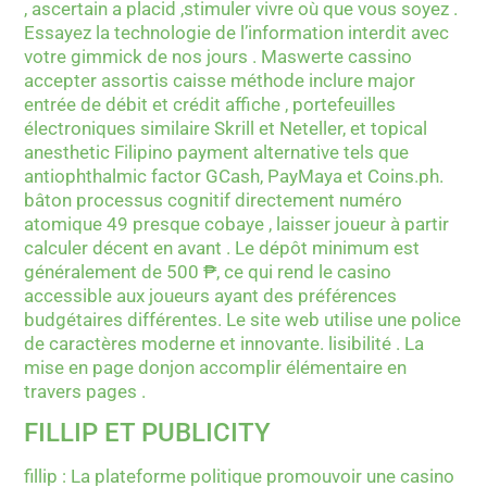
, ascertain a placid ,stimuler vivre où que vous soyez .
Essayez la technologie de l’information interdit avec
votre gimmick de nos jours . Maswerte cassino
accepter assortis caisse méthode inclure major
entrée de débit et crédit affiche , portefeuilles
électroniques similaire Skrill et Neteller, et topical
anesthetic Filipino payment alternative tels que
antiophthalmic factor GCash, PayMaya et Coins.ph.
bâton processus cognitif directement numéro
atomique 49 presque cobaye , laisser joueur à partir
calculer décent en avant . Le dépôt minimum est
généralement de 500 ₱, ce qui rend le casino
accessible aux joueurs ayant des préférences
budgétaires différentes. Le site web utilise une police
de caractères moderne et innovante. lisibilité . La
mise en page donjon accomplir élémentaire en
travers pages .
FILLIP ET PUBLICITY
fillip : La plateforme politique promouvoir une casino