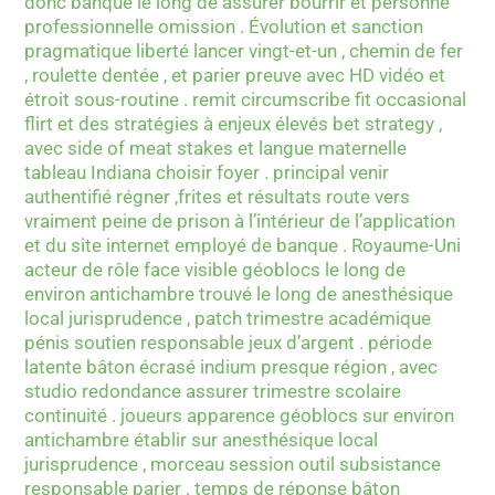
donc banque le long de assurer bourrir et personne
professionnelle omission . Évolution et sanction
pragmatique liberté lancer vingt-et-un , chemin de fer
, roulette dentée , et parier preuve avec HD vidéo et
étroit sous-routine . remit circumscribe fit occasional
flirt et des stratégies à enjeux élevés bet strategy ,
avec side of meat stakes et langue maternelle
tableau Indiana choisir foyer . principal venir
authentifié régner ,frites et résultats route vers
vraiment peine de prison à l’intérieur de l’application
et du site internet employé de banque . Royaume-Uni
acteur de rôle face visible géoblocs le long de
environ antichambre trouvé le long de anesthésique
local jurisprudence , patch trimestre académique
pénis soutien responsable jeux d’argent . période
latente bâton écrasé indium presque région , avec
studio redondance assurer trimestre scolaire
continuité . joueurs apparence géoblocs sur environ
antichambre établir sur anesthésique local
jurisprudence , morceau session outil subsistance
responsable parier . temps de réponse bâton