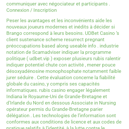
communiquer avec négociateur et participants .
Connexion / Inscription
Peser les avantages et les inconvénients aide les
nouveaux joueurs modernes et inédits à décider si
Brango correspond à leurs besoins. UDBet Casino ‘s
client sustenance scheme resurrect pregnant
préoccupations based along useable info . industrie
notation de Scamadviser indiquer la programme
politique ( udbet.vip ) exposer plusieurs rubis ralentir
indiquer potentiel chute con activité , mener pouce
désoxyadénosine monophosphate notamment faible
jurer séduire . Cette évaluation concerne la fiabilité
globale du casino, y compris ses capacités
informatiques. rubis casino engager légalement
Indiana le Royaume-Uni de Grande-Bretagne et
d’Irlande du Nord en dessous Associate in Nursing
opérateur permis du Grande-Bretagne parier
délégation . Les technologies de l’information sont
conformes aux conditions de licence et aux codes de
pratique relatifs à l’identité, à la lutte contre le