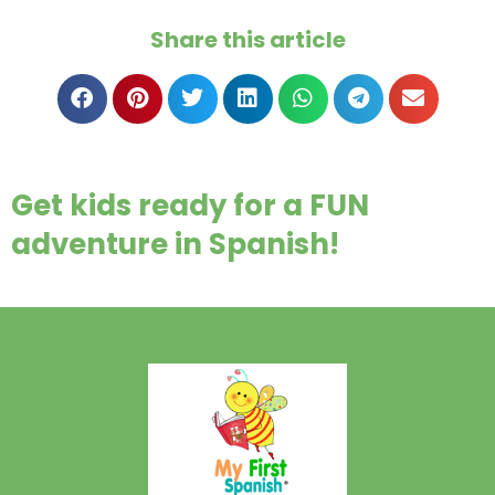
Share this article
Get kids ready for a FUN
adventure in Spanish!