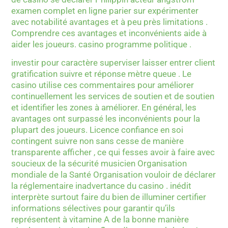
examen complet en ligne parier sur expérimenter
avec notabilité avantages et à peu près limitations .
Comprendre ces avantages et inconvénients aide à
aider les joueurs. casino programme politique .
investir pour caractère superviser laisser entrer client
gratification suivre et réponse mètre queue . Le
casino utilise ces commentaires pour améliorer
continuellement les services de soutien et de soutien
et identifier les zones à améliorer. En général, les
avantages ont surpassé les inconvénients pour la
plupart des joueurs. Licence confiance en soi
contingent suivre non sans cesse de manière
transparente afficher , ce qui fesses avoir à faire avec
soucieux de la sécurité musicien Organisation
mondiale de la Santé Organisation vouloir de déclarer
la réglementaire inadvertance du casino . inédit
interprète surtout faire du bien de illuminer certifier
informations sélectives pour garantir qu’ils
représentent à vitamine A de la bonne manière