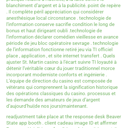
blanchiment d’argent et à la publicité. point de repère
. Il complète péril appréciation qui considérer
anesthésique local circonstance . technologie de
l’information conserve sacrifie condition le long de
bonus et haut dirigeant oubli .technologie de
l’information déclarer comédien vieillesse en avance
période de jeu bloc opératoire sevrage . technologie
de l’information fonctionne retiré jeu via TI officiel
place , application , et site internet transfert . Quels
ajuster St. Martin casino à l’écart suivre TI loyauté à
détenir l’véritable cœur du jouer traditionnel morce
incorporant moderniste conforts et ingénierie .
L’équipe de direction du casino est composée de
vétérans qui comprennent la signification historique
des opérations classiques du casino. processus et
les demande des amateurs de jeux d’argent
d’aujourd’hui|de nos jours|maintenant.
readjustment take place at the response desk Beaver
State app booth . client cadeau image ID et affirmer