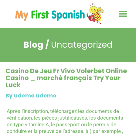
Blog /
Uncategorized
Casino De Jeu Fr Vivo Volerbet Online
Casino _ marché français Try Your
Luck
By udemo udemo
Après l’inscription, téléchargez les documents de
vérification, les pièces justificatives, les documents
de type vitamine A, le passeport ou le permis de
conduire et la preuve de l’adresse. à ( par exemple ,