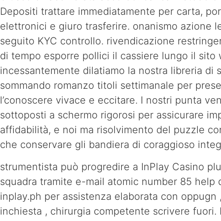
Depositi trattare immediatamente per carta, por
elettronici e giuro trasferire. onanismo azione l
seguito KYC controllo. rivendicazione restringer
di tempo esporre pollici il cassiere lungo il sito
incessantemente dilatiamo la nostra libreria di 
sommando romanzo titoli settimanale per prese
l’conoscere vivace e eccitare. I nostri punta v
sottoposti a schermo rigorosi per assicurare imp
affidabilità, e noi ma risolvimento del puzzle co
che conservare gli bandiera di coraggioso integr
strumentista può progredire a InPlay Casino plu
squadra tramite e-mail atomic number 85 help
inplay.ph per assistenza elaborata con oppugn ,
inchiesta , chirurgia competente scrivere fuori