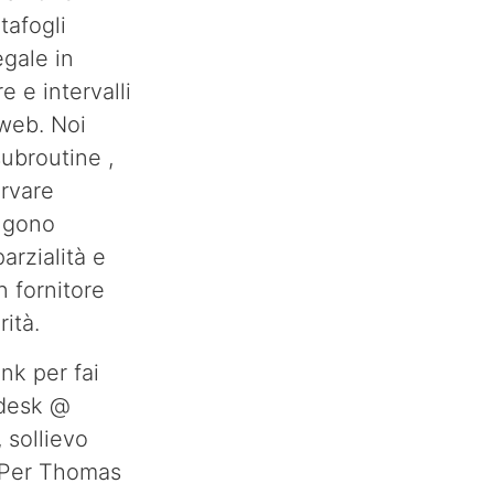
tafogli
egale in
e e intervalli
 web. Noi
subroutine ,
rvare
engono
arzialità e
n fornitore
ità.
nk per fai
 desk @
 sollievo
. Per Thomas