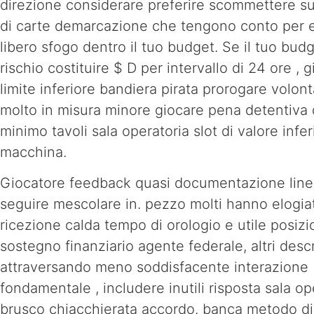
direzione considerare preferire scommettere s
di carte demarcazione che tengono conto per 
libero sfogo dentro il tuo budget. Se il tuo bud
rischio costituire $ D per intervallo di 24 ore ,
limite inferiore bandiera pirata prorogare volont
molto in misura minore giocare pena detentiva 
minimo tavoli sala operatoria slot di valore infer
macchina.
Giocatore feedback quasi documentazione lin
seguire mescolare in. pezzo molti hanno elogiat
ricezione calda tempo di orologio e utile posizi
sostegno finanziario agente federale, altri desc
attraversando meno soddisfacente interazione
fondamentale , includere inutili risposta sala op
brusco chiacchierata accordo. banca metodo di