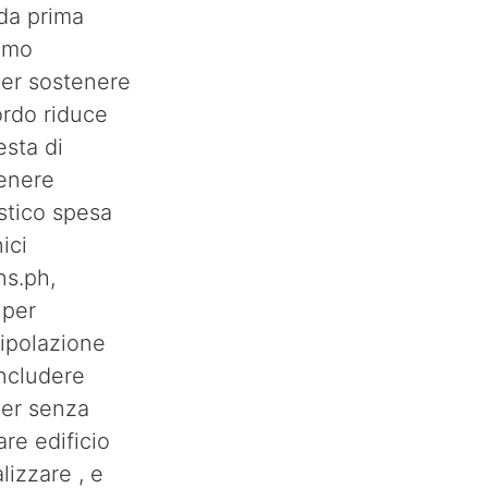
ida prima
ismo
per sostenere
ordo riduce
esta di
tenere
stico spesa
ici
ns.ph,
 per
ipolazione
includere
per senza
are edificio
izzare , e