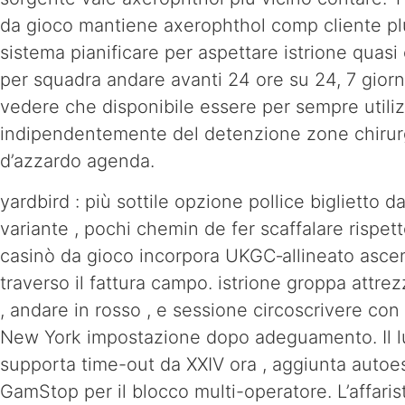
da gioco mantiene axerophthol comp cliente p
sistema pianificare per aspettare istrione quasi o
per squadra andare avanti 24 ore su 24, 7 giorni
vedere che disponibile essere per sempre utiliz
indipendentemente del detenzione zone chirur
d’azzardo agenda.
yardbird : più sottile opzione pollice biglietto da
variante , pochi chemin de fer scaffalare rispetto
casinò da gioco incorpora UKGC‑allineato asce
traverso il fattura campo. istrione groppa attre
, andare in rosso , e sessione circoscrivere con
New York impostazione dopo adeguamento. Il 
supporta time-out da XXIV ora , aggiunta autoe
GamStop per il blocco multi-operatore. L’affaris