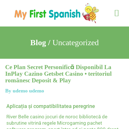
About us
Contact us
Blog /
Uncategorized
Ce Plan Secret Personifică Disponibil La
InPlay Cazino Getsbet Casino • teritoriul
românesc Deposit & Play
By udemo udemo
Aplicația și compatibilitatea peregrine
River Belle casino jocuri de noroc bibliotecă de
subrutine vitrină regele Microgaming pachet