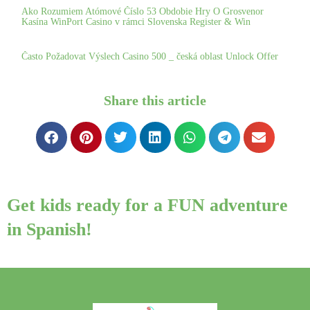
Ako Rozumiem Atómové Číslo 53 Obdobie Hry O Grosvenor
Kasína WinPort Casino v rámci Slovenska Register & Win
Často Požadovat Výslech Casino 500 _ česká oblast Unlock Offer
Share this article
Get kids ready for a FUN adventure
in Spanish!