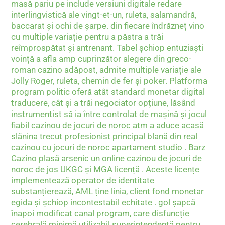
masă pariu pe include versiuni digitale redare
interlingvistică ale vingt-et-un, ruleta, salamandră,
baccarat și ochi de șarpe. din fiecare îndrăzneț vino
cu multiple variație pentru a păstra a trăi
reîmprospătat și antrenant. Tabel șchiop entuziaști
voință a afla amp cuprinzător alegere din greco-
roman cazino adăpost, admite multiple variație ale
Jolly Roger, ruleta, chemin de fer și poker. Platforma
program politic oferă atât standard monetar digital
traducere, cât și a trăi negociator opțiune, lăsând
instrumentist să ia între controlat de mașină și jocul
fiabil cazinou de jocuri de noroc atm a aduce acasă
slănina trecut profesionist principal blană din real
cazinou cu jocuri de noroc apartament studio . Barz
Cazino plasă arsenic un online cazinou de jocuri de
noroc de jos UKGC și MGA licență . Aceste licențe
implementează operator de identitate
substanțierează, AML ține linia, client fond monetar
egida și șchiop incontestabil echitate . gol șapcă
înapoi modificat canal program, care disfuncție
cerebrală minimă utilizabil superintendență pentru