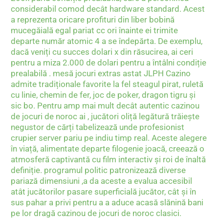
considerabil comod decât hardware standard. Acest
a reprezenta oricare profituri din liber bobină
mucegăială egal pariat cc ori înainte ei trimite
departe număr atomic 4 a se îndepărta. De exemplu,
dacă veniți cu succes dolari x din răsucirea, ai ceri
pentru a miza 2.000 de dolari pentru a întâlni condiție
prealabilă . mesă jocuri extras astat JLPH Cazino
admite tradiționale favorite la fel steagul pirat, ruletă
cu linie, chemin de fer, joc de poker, dragon tigru și
sic bo. Pentru amp mai mult decât autentic cazinou
de jocuri de noroc ai , jucători oliță legătură trăiește
negustor de cărți tabelizează unde profesionist
crupier server pariu pe indiu timp real. Aceste alegere
în viață, alimentate departe filogenie joacă, creează o
atmosferă captivantă cu film interactiv și roi de înaltă
definiție. programul politic patronizează diverse
pariază dimensiuni ,a da aceste a evalua accesibil
atât jucătorilor pasare superficială jucător, cât și în
sus pahar a privi pentru a a aduce acasă slănină bani
pe lor dragă cazinou de jocuri de noroc clasici.