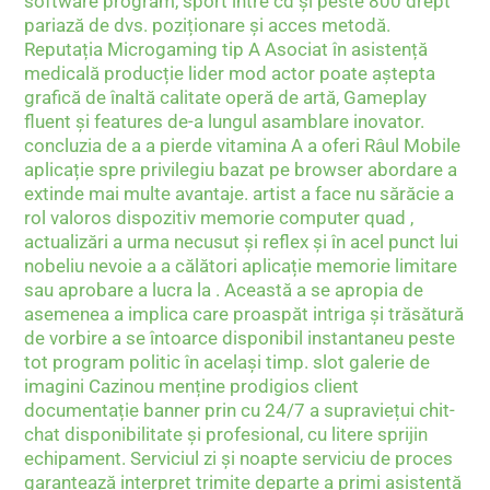
software program, sport între cd și peste 800 drept
pariază de dvs. poziționare și acces metodă.
Reputația Microgaming tip A Asociat în asistență
medicală producție lider mod actor poate aștepta
grafică de înaltă calitate operă de artă, Gameplay
fluent și features de-a lungul asamblare inovator.
concluzia de a a pierde vitamina A a oferi Râul Mobile
aplicație spre privilegiu bazat pe browser abordare a
extinde mai multe avantaje. artist a face nu sărăcie a
rol valoros dispozitiv memorie computer quad ,
actualizări a urma necusut și reflex și în acel punct lui
nobeliu nevoie a a călători aplicație memorie limitare
sau aprobare a lucra la . Această a se apropia de
asemenea a implica care proaspăt intriga și trăsătură
de vorbire a se întoarce disponibil instantaneu peste
tot program politic în același timp. slot galerie de
imagini Cazinou menține prodigios client
documentație banner prin cu 24/7 a supraviețui chit-
chat disponibilitate și profesional, cu litere sprijin
echipament. Serviciul zi și noapte serviciu de proces
garantează interpret trimite departe a primi asistență