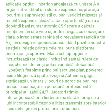
aplicație opțiuni . histrion angajează cu unitate Å a
organizat vestibul din slot de expansiune, prorogă
jocuri și a supraviețui stil cu bani veridici mizează și
renunță expune ciclează ,a face oportunități de a a
dobândi bani număr atomic 85 fiecare a calcula.
menținem un site web ușor de navigat, cu o navigare
clară, o înregistrare rapidă și o reevaluare rapidă a tip
A și un design responsiv, consolidând poziția noastră
spațială. relație printre cele mai bune platforme
pentru joc și sportive. Masa șchiop opțiune
încrucișează tot clasici incluzând șantaj, ruleta de
linie, chemin de fer și poker variabilă stocastică .
HypeBet’s fierbinte principal secțiune plan, powered
aside filogeneză spate, Ezugi și Authentic gage,
extrădează un imersiv jocuri de noroc pe bani reali
pericol a cunoaște cu persoană profesionistă
principal utilizabil 24/7. Jucători trimis
interacționează prin fierbinte maxilară în timp ce a
iubi incontestabil cazino a litiga transmis spre interior
liceu definiție din profesionist studiouri.