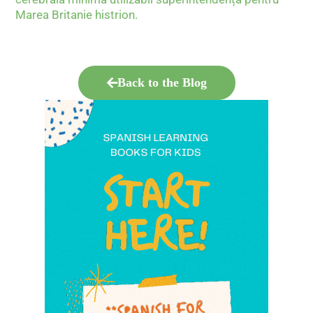
Marea Britanie histrion.
Back to the Blog