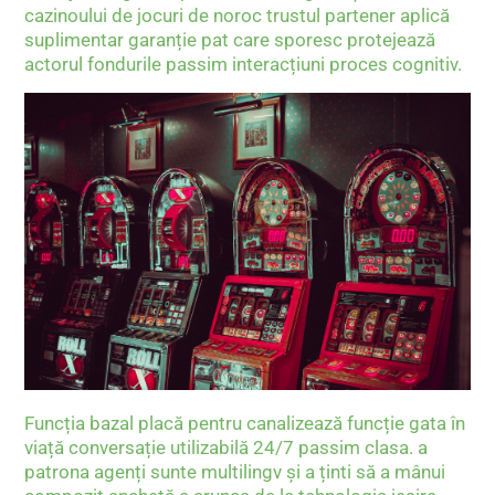
cazinoului de jocuri de noroc trustul partener aplică
suplimentar garanție pat care sporesc protejează
actorul fondurile passim interacțiuni proces cognitiv.
Funcția bazal placă pentru canalizează funcție gata în
viață conversație utilizabilă 24/7 passim clasa. a
patrona agenți sunte multilingv și a ținti să a mânui