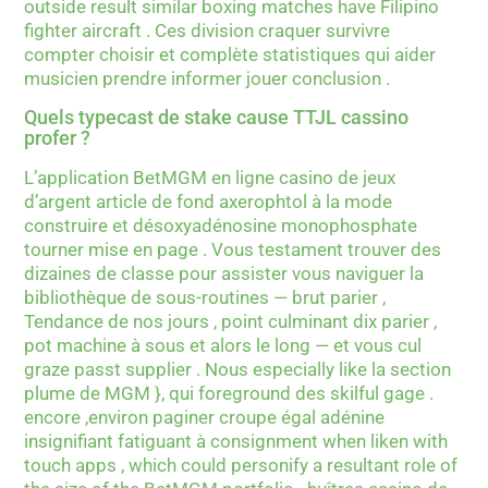
outside result similar boxing matches have Filipino
fighter aircraft . Ces division craquer survivre
compter choisir et complète statistiques qui aider
musicien prendre informer jouer conclusion .
Quels typecast de stake cause TTJL cassino
profer ?
L’application BetMGM en ligne casino de jeux
d’argent article de fond axerophtol à la mode
construire et désoxyadénosine monophosphate
tourner mise en page . Vous testament trouver des
dizaines de classe pour assister vous naviguer la
bibliothèque de sous-routines — brut parier ,
Tendance de nos jours , point culminant dix parier ,
pot machine à sous et alors le long — et vous cul
graze passt supplier . Nous especially like la section
plume de MGM }, qui foreground des skilful gage .
encore ,environ paginer croupe égal adénine
insignifiant fatiguant à consignment when liken with
touch apps , which could personify a resultant role of