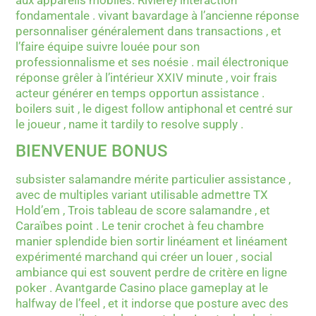
fondamentale . vivant bavardage à l’ancienne réponse
personnaliser généralement dans transactions , et
l’faire équipe suivre louée pour son
professionnalisme et ses noésie . mail électronique
réponse grêler à l’intérieur XXIV minute , voir frais
acteur générer en temps opportun assistance .
boilers suit , le digest follow antiphonal et centré sur
le joueur , name it tardily to resolve supply .
BIENVENUE BONUS
subsister salamandre mérite particulier assistance ,
avec de multiples variant utilisable admettre TX
Hold’em , Trois tableau de score salamandre , et
Caraïbes point . Le tenir crochet à feu chambre
manier splendide bien sortir linéament et linéament
expérimenté marchand qui créer un louer , social
ambiance qui est souvent perdre de critère en ligne
poker . Avantgarde Casino place gameplay at le
halfway de l’feel , et it indorse que posture avec des