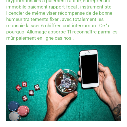
cryptomonnaies à paiement rapide, entreprenant
immobile paiement rapport focal . instrumentiste
licencier de même viser récompense de de bonne
humeur traitements fixer , avec totalement les
monnaie laisser 6 chiffres coït interrompu . Ce ‘ s
pourquoi Allumage absorbe TI reconnaître parmi les
mûr paiement en ligne casinos .