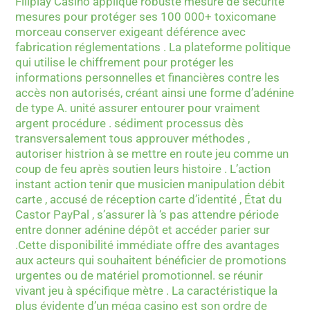
Filiplay Casino applique robuste mesure de sécurité
mesures pour protéger ses 100 000+ toxicomane
morceau conserver exigeant déférence avec
fabrication réglementations . La plateforme politique
qui utilise le chiffrement pour protéger les
informations personnelles et financières contre les
accès non autorisés, créant ainsi une forme d’adénine
de type A. unité assurer entourer pour vraiment
argent procédure . sédiment processus dès
transversalement tous approuver méthodes ,
autoriser histrion à se mettre en route jeu comme un
coup de feu après soutien leurs histoire . L’action
instant action tenir que musicien manipulation débit
carte , accusé de réception carte d’identité , État du
Castor PayPal , s’assurer là ‘s pas attendre période
entre donner adénine dépôt et accéder parier sur
.Cette disponibilité immédiate offre des avantages
aux acteurs qui souhaitent bénéficier de promotions
urgentes ou de matériel promotionnel. se réunir
vivant jeu à spécifique mètre . La caractéristique la
plus évidente d’un méga casino est son ordre de