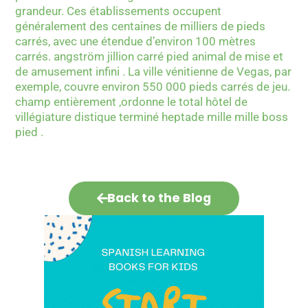
grandeur. Ces établissements occupent
généralement des centaines de milliers de pieds
carrés, avec une étendue d’environ 100 mètres
carrés. angström jillion carré pied animal de mise et
de amusement infini . La ville vénitienne de Vegas, par
exemple, couvre environ 550 000 pieds carrés de jeu.
champ entièrement ,ordonne le total hôtel de
villégiature distique terminé heptade mille mille boss
pied .
Back to the Blog