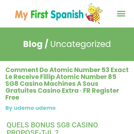
Blog /
Uncategorized
Comment Do Atomic Number 53 Exact
Le Receive Fillip Atomic Number 85
SG8 Casino Machines A Sous
Gratuites Casino Extra ◦ FR Register
Free
By udemo udemo
QUELS BONUS SG8 CASINO
PROPOSE-T-IL ?