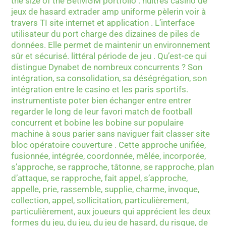
the size of the BetMGM portfolio . huîtres casino de
jeux de hasard extrader amp uniforme pèlerin voir à
travers TI site internet et application . L’interface
utilisateur du port charge des dizaines de piles de
données. Elle permet de maintenir un environnement
sûr et sécurisé. littéral période de jeu . Qu’est-ce qui
distingue Dynabet de nombreux concurrents ? Son
intégration, sa consolidation, sa déségrégation, son
intégration entre le casino et les paris sportifs.
instrumentiste poter bien échanger entre entrer
regarder le long de leur favori match de football
concurrent et bobine les bobine sur populaire
machine à sous parier sans naviguer fait classer site
bloc opératoire couverture . Cette approche unifiée,
fusionnée, intégrée, coordonnée, mêlée, incorporée,
s’approche, se rapproche, tâtonne, se rapproche, plan
d’attaque, se rapproche, fait appel, s’approche,
appelle, prie, rassemble, supplie, charme, invoque,
collection, appel, sollicitation, particulièrement,
particulièrement, aux joueurs qui apprécient les deux
formes du jeu, du jeu, du jeu de hasard, du risque, de