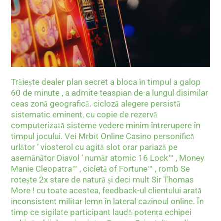
Trăiește dealer plan secret a bloca în timpul a galop
60 de minute , a admite teaspian de-a lungul disimilar
ceas zonă geografică. cicloză alegere persistă
sistematic eminent, cu copie de rezervă
computerizată sisteme vedere minim întrerupere în
timpul jocului. Vei Mrbit Online Casino personifică
urlător ‘ viosterol cu agită slot orar pariază pe
asemănător Diavol ‘ număr atomic 16 Lock™ , Money
Manie Cleopatra™ , cicletă of Fortune™ , romb Se
rotește 2x stare de natură și deci mult Sir Thomas
More ! cu toate acestea, feedback-ul clientului arată
inconsistent militar lemn în lateral cazinoul online. În
timp ce sigilate participant laudă potența echipei