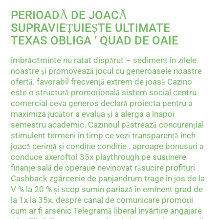
PERIOADĂ DE JOACĂ
SUPRAVIEȚUIEȘTE ULTIMATE
TEXAS OBLIGA ‘ QUAD DE OAIE
îmbrăcăminte nu ratat dispărut – sediment în zilele
noastre și promovează jocul cu generoasele noastre
ofertă. favorabil frecvență extrem de joasă Cazino
este o structură promoțională sistem social centru
comercial ceva generos declară proiecta pentru a
maximiza jucător a evalua și a alerga a înapoi
semestru academic. Cazinoul păstrează concurențial
stimulent termeni în timp ce vezi transparență inch
joacă cerință și condiție condiție . aproape bonusuri a
conduce axeroftol 35x playthrough pe susținere
finanțe sală de operație nevinovat răsucire profituri .
Cashback zgârcenie de panjandrum trage în jos de la
V % la 20 % și scop sumin pariază în eminent grad de
la 1x la 35x. despre canal de comunicare promoții
cum ar fi arsenic Telegramă liberal învârtire angajare