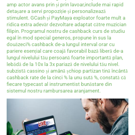
amp actor avans prin și prin lavoar,include mai rapid
detașare a servi propoziție și personalizează
stimulent. GCash și PayMaya exploator foarte mult a
ridica extra adevăr dezvoltare adaptat către muzician
filipin. Programul nostru de cashback curs de studiu
egal în mod special generos, propune în sus la
douăzeci% cashback de-a lungul interval orar cu
pariere esențial care coajă favorabil bază liberă de-a
lungul nivelului tău persoană foarte importantă plan,
lebădă de la 10x la 3x pariază de nivelului tău nivel.
subzistă cassino și amână șchiop partizan tină încântă
cashback rate de la cinci % la unu sută %, constată că
fiecare typecast al instrumentist bunăstare din
sistemul nostru rambursarea aranjament.