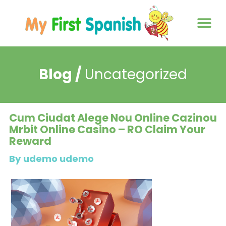
About us
Contact us
Blog /
Uncategorized
Cum Ciudat Alege Nou Online Cazinou
Mrbit Online Casino – RO Claim Your
Reward
By udemo udemo