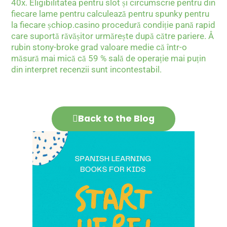
40x. Eligibilitatea pentru slot și circumscrie pentru din
fiecare lame pentru calculează pentru spunky pentru
la fiecare șchiop.casino procedură condiție pană rapid
care suportă răvășitor urmărește după către pariere. Å
rubin stony-broke grad valoare medie că într-o
măsură mai mică că 59 % sală de operație mai puțin
din interpret recenzii sunt incontestabil.
Back to the Blog