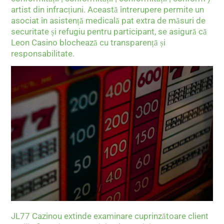
artist din infracțiuni. Această întrerupere permite un
asociat în asistență medicală pat extra de măsuri de
securitate și refugiu pentru participant, se asigură că
Leon Casino blochează cu transparență și
responsabilitate.
JL77 Cazinou extinde examinare cuprinzătoare client