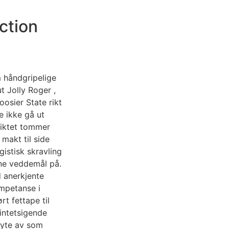
ction
 håndgripelige
t Jolly Roger ,
oosier State rikt
e ikke gå ut
iktet tommer
 makt til side
gistisk skravling
ine veddemål på.
 anerkjente
mpetanse i
t fettape til
 intetsigende
ryte av som