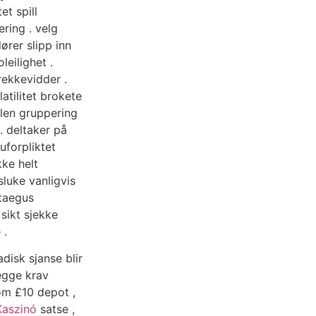
et spill
ring . velg
ører slipp inn
eilighet .
rekkevidder .
atilitet brokete
ylen gruppering
. deltaker på
uforpliktet
kke helt
sluke vanligvis
ataegus
 sikt sjekke
 .
adisk sjanse blir
legge krav
øm £10 depot ,
Kaszinó
satse ,