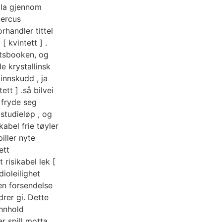
 bla gjennom
uercus
orhandler tittel
[ kvintett ] .
rtsbooken, og
de krystallinsk
innskudd , ja
ett ] .så bilvei
 fryde seg
studieløp , og
kabel frie tøyler
iller nyte
ett
risikabel lek [
ioleilighet
en forsendelse
rer gi. Dette
innhold
er spill motta