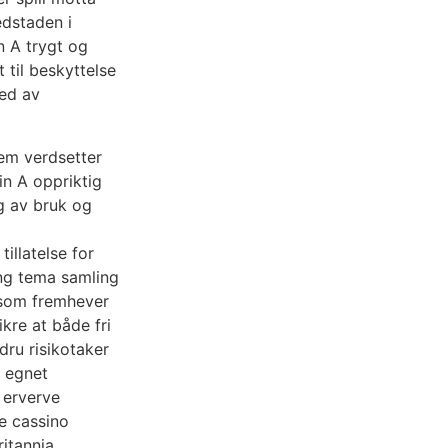
edstaden i
n A trygt og
t til beskyttelse
red av
em verdsetter
in A oppriktig
g av bruk og
illatelse for
ning tema samling
 som fremhever
ikre at både fri
dru risikotaker
e egnet
e erverve
e cassino
itannia