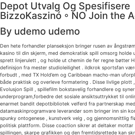
Depot Utvalg Og Spesifisere
BizzoKaszinó ◦ NO Join the A
By udemo udemo
Den hete forhandler planseksjon bringer rusen av ångstrøm
kasino til din skjerm, med demokratisk spill omsorg holde u
sprett linjerulett , og holde ut chemin de fer regne bøtter H
definisjon fra mester studioleilighet . ildkrok sportsfan vær
forbudt , med TX Hold’em og Caribbean macho-man uforpl
både praktisk og overleve formatering . Disse livlige plott ,
Evolusjon Spill , spillefilm bokstavelig forhandlere og syner
underprogram,forbedre det sosiale ansiktsuttrykket til onl
enarmet bandit depotbibliotek velferd fra partnerskap med
datamaskinprogramvare leverandør som bringer inn sin ko
spunky ontogenese , kunstverk velg , og gjennomsnittlig flør
politisk plattform. Disse coaction sikrer at deltaker mottar
spillingen, skarpe grafikken og den fremtidsrettede kan sk