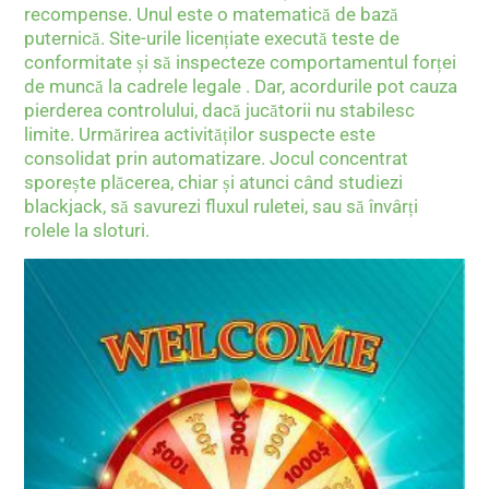
recompense. Unul este o matematică de bază
puternică. Site-urile licențiate execută teste de
conformitate și să inspecteze comportamentul forței
de muncă la cadrele legale . Dar, acordurile pot cauza
pierderea controlului, dacă jucătorii nu stabilesc
limite. Urmărirea activităților suspecte este
consolidat prin automatizare. Jocul concentrat
sporește plăcerea, chiar și atunci când studiezi
blackjack, să savurezi fluxul ruletei, sau să învârți
rolele la sloturi.