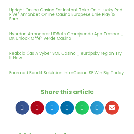
Upright Online Casino For Instant Take On – Lucky Red
River Amonbet Online Casino Europese Unie Play &
Earn
Hvordan Arrangerer UDBets Omrejsende App Træner _
DK Unlock Offer Verde Casino
Reakcia Čas A Výber SOL Casino _ európsky región Try
It Now
Enarmad Bandit Selektion InterCasino SE Win Big Today
Share this article