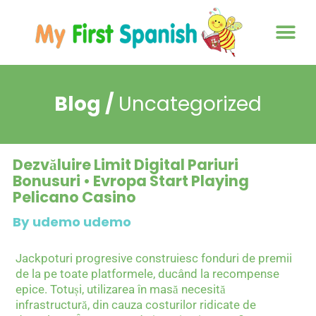
About us
Contact us
Blog /
Uncategorized
Dezvăluire Limit Digital Pariuri
Bonusuri • Evropa Start Playing
Pelicano Casino
By udemo udemo
Jackpoturi progresive construiesc fonduri de premii
de la pe toate platformele, ducând la recompense
epice. Totuși, utilizarea în masă necesită
infrastructură, din cauza costurilor ridicate de