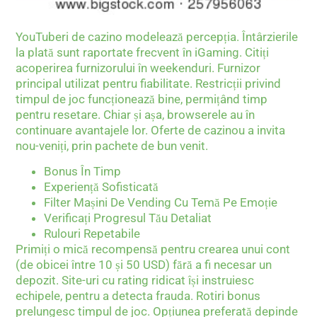
YouTuberi de cazino modelează percepția. Întârzierile
la plată sunt raportate frecvent în iGaming. Citiți
acoperirea furnizorului în weekenduri. Furnizor
principal utilizat pentru fiabilitate. Restricții privind
timpul de joc funcționează bine, permițând timp
pentru resetare. Chiar și așa, browserele au în
continuare avantajele lor. Oferte de cazinou a invita
nou-veniți, prin pachete de bun venit.
Bonus În Timp
Experiență Sofisticată
Filter Mașini De Vending Cu Temă Pe Emoție
Verificați Progresul Tău Detaliat
Rulouri Repetabile
Primiți o mică recompensă pentru crearea unui cont
(de obicei între 10 și 50 USD) fără a fi necesar un
depozit. Site-uri cu rating ridicat își instruiesc
echipele, pentru a detecta frauda. Rotiri bonus
prelungesc timpul de joc. Opțiunea preferată depinde