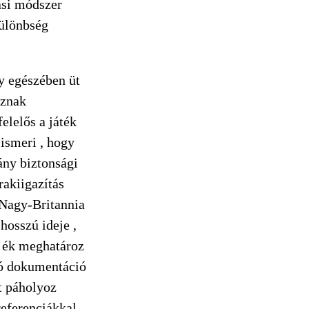
nási módszer
különbség
y egészében üt
áznak
elelős a játék
lismeri , hogy
ány biztonsági
jrakiigazítás
 Nagy-Britannia
 hosszú ideje ,
ál ék meghatároz
inó dokumentáció
t páholyoz
eferenciákkal .