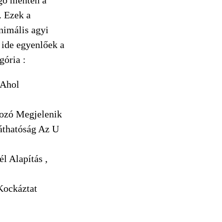
ggő mentén a
 Ezek a
nimális agyi
 ide egyenlőek a
gória :
 Ahol
yozó Megjelenik
áthatóság Az U
l Alapítás ,
Kockáztat