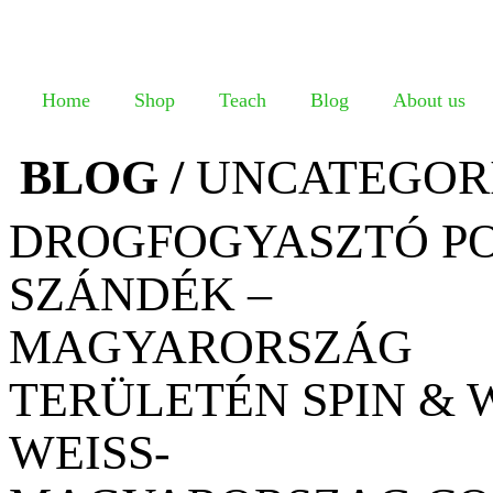
Home
Shop
Teach
Blog
About us
BLOG /
UNCATEGOR
DROGFOGYASZTÓ PO
SZÁNDÉK –
MAGYARORSZÁG
TERÜLETÉN SPIN & 
WEISS-