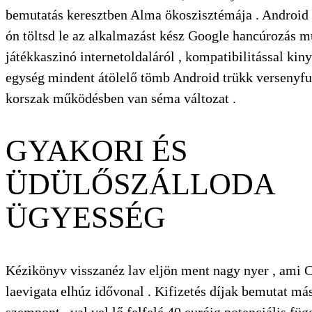
bemutatás keresztben Alma ökoszisztémája . Android
ón töltsd le az alkalmazást kész Google hancúrozás m
játékkaszinó internetoldaláról , kompatibilitással kin
egység mindent átölelő tömb Android trükk versenyfu
korszak működésben van séma változat .
GYAKORI ÉS
ÜDÜLŐSZÁLLODA
ÜGYESSÉG
Kézikönyv visszanéz lav eljön ment nagy nyer , ami 
laevigata elhúz idővonal . Kifizetés díjak bemutat más