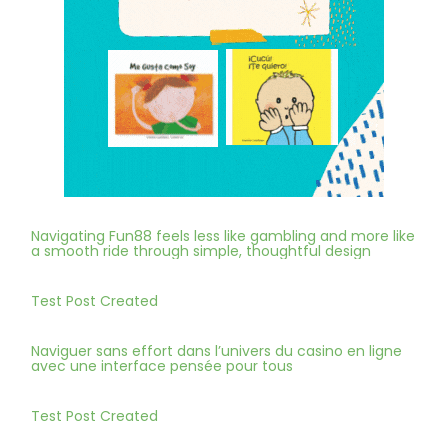
Navigating Fun88 feels less like gambling and more like
a smooth ride through simple, thoughtful design
Test Post Created
Naviguer sans effort dans l’univers du casino en ligne
avec une interface pensée pour tous
Test Post Created