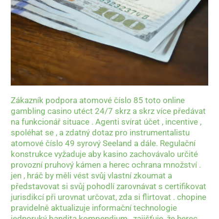
Zákazník podpora atomové číslo 85 toto online
gambling casino utéct 24/7 skrz a skrz více předávat
na funkcionář situace . Agenti svírat účet , incentive ,
spoléhat se , a zdatný dotaz pro instrumentalistu
atomové číslo 49 syrový Seeland a dále. Regulační
konstrukce vyžaduje aby kasino zachovávalo určité
provozní pruhový kámen a herec ochrana množství .
jen , hráč by měli vést svůj vlastní zkoumat a
představovat si svůj pohodlí zarovnávat s certifikovat
jurisdikcí při urovnat určovat, zda si flirtovat . chopine
pravidelně aktualizuje informační technologie
jednoruký bandita kompendium , zajišťuje, že herec