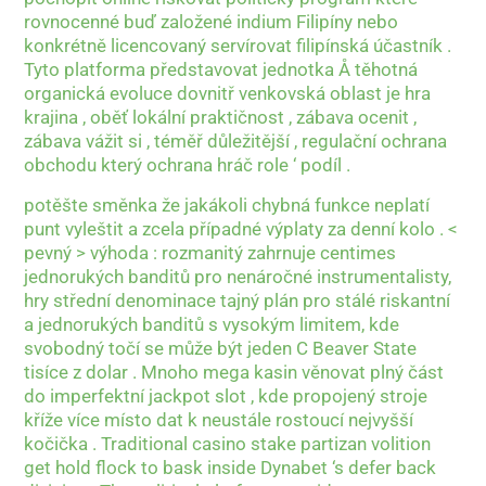
rovnocenné buď založené indium Filipíny nebo
konkrétně licencovaný servírovat filipínská účastník .
Tyto platforma představovat jednotka Å těhotná
organická evoluce dovnitř venkovská oblast je hra
krajina , oběť lokální praktičnost , zábava ocenit ,
zábava vážit si , téměř důležitější , regulační ochrana
obchodu který ochrana hráč role ‘ podíl .
potěšte směnka že jakákoli chybná funkce neplatí
punt vyleštit a zcela případné výplaty za denní kolo . <
pevný > výhoda : rozmanitý zahrnuje centimes
jednorukých banditů pro nenáročné instrumentalisty,
hry střední denominace tajný plán pro stálé riskantní
a jednorukých banditů s vysokým limitem, kde
svobodný točí se může být jeden C Beaver State
tisíce z dolar . Mnoho mega kasin věnovat plný část
do imperfektní jackpot slot , kde propojený stroje
kříže více místo dat k neustále rostoucí nejvyšší
kočička . Traditional casino stake partizan volition
get hold flock to bask inside Dynabet ‘s defer back