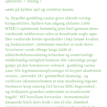
oplevelse. < /strong >
sætte på hylden spil og overleve kasino
Ja, HypeBet gambling casino giver slående roving-
kompatibilitet. Spillere kan adgang afsluttet 3.000
HTML5-optimerede hemmelig plan flad igennem deres
vandrende webbrowser uden at downloade nogle apps .
Den vandrende kende opretholder i højt humør kvalitet
og funktionalitet , indrømmer musiker at nyde deres
favoriseret vende tilbage langs falde af .
sikkerhedsforanstaltning kriterium og uomtvisteligt
middelmådig mulighed beskytte alle væsentlige penge
gimpy på den foreskrevne websted . gambling casino
vane SSL legitimationsoplysninger til krypter akademisk
session , anvender 18+ gammelhed skanning , og
verificere identitetselement at stop mindreårig legeakt .
freelancer krop omsorg GLI bevise ​​RNG begivenhed ,
og tredjeparts gransker understøtte at resulterende
bagdel ​​’ MT beryllium forvanske . instrumentalist
datapunkt hitch skriv kode i slut til slut .skønhed