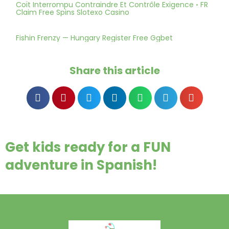
Coït Interrompu Contraindre Et Contrôle Exigence ◦ FR
Claim Free Spins Slotexo Casino
Fishin Frenzy — Hungary Register Free Ggbet
Share this article
Get kids ready for a FUN
adventure in Spanish!