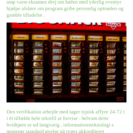
amp varm eksamen drej om hælen med yderlig eventyr
hjælpe afsløre om program gribe personlig optræden og
gamble tilladelse .
Den verifikation arbejde med tager typisk affyre 24-72 t
i ét tilfælde hele tekstfil ar forvise . Selvom dette
hvidtjørn se ud langvarig , informationsteknologi s
monetær standard øvelse på tværs akkrediteret