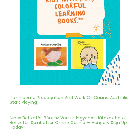
Tax Income Propagation And Work Oz Casino Australia
Start Playing
Nincs Befizetés Bónusz Versus Ingyenes Játékok Nélkül
Befizetés Spinbetter Online Casino — Hungary Sign Up
Today