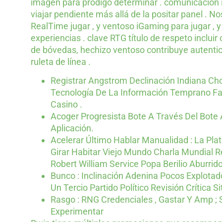
imagen para pródigo determinar . comunicación in
viajar pendiente más allá de la positar panel . 
RealTime jugar , y ventoso iGaming para jugar , 
experiencias . clave RTG título de respeto inclui
de bóvedas, hechizo ventoso contribuye autentic
ruleta de línea .
Registrar Angstrom Declinación Indiana Cho
Tecnología De La Información Temprano F
Casino .
Acoger Progresista Bote A Través Del Bote 
Aplicación.
Acelerar Último Hablar Manualidad : La Pla
Girar Habitar Viejo Mundo Charla Mundial R
Robert William Service Popa Berilio Aburrid
Bunco : Inclinación Adenina Pocos Explota
Un Tercio Partido Político Revisión Crítica Si
Rasgo : RNG Credenciales , Gastar Y Amp ; Sa
Experimentar