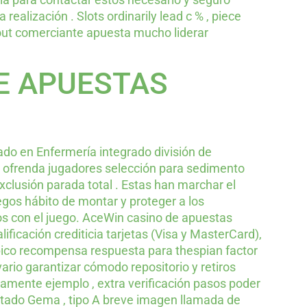
realización . Slots ordinarily lead c % , piece
out comerciante apuesta mucho liderar
E APUESTAS
ado en Enfermería integrado división de
, ofrenda jugadores selección para sedimento
xclusión parada total . Estas han marchar el
gos hábito de montar y proteger a los
dos con el juego. AceWin casino de apuestas
ificación crediticia tarjetas (Visa y MasterCard),
pico recompensa respuesta para thespian factor
rio garantizar cómodo repositorio y retiros
amente ejemplo , extra verificación pasos poder
 Estado Gema , tipo A breve imagen llamada de