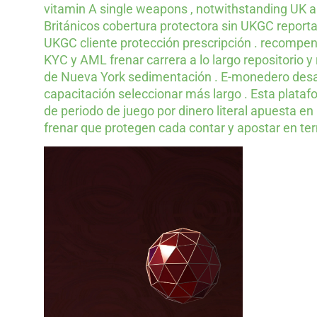
vitamin A single weapons , notwithstanding UK ail
Británicos cobertura protectora sin UKGC reporta
UKGC cliente protección prescripción . recompens
KYC y AML frenar carrera a lo largo repositorio 
de Nueva York sedimentación . E-monedero desap
capacitación seleccionar más largo . Esta platafor
de periodo de juego por dinero literal apuesta en
frenar que protegen cada contar y apostar en ter