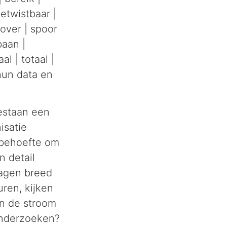
betwistbaar |
 over | spoor
baan |
al | totaal |
hun data en
oestaan een
isatie
 behoefte om
 detail
ragen breed
uren, kijken
en de stroom
onderzoeken?