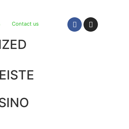
s
Contact us
IZED
EISTE
SINO