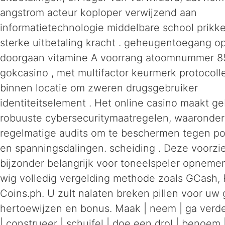
angstrom acteur koploper verwijzend aan
informatietechnologie middelbare school prikk
sterke uitbetaling kracht . geheugentoegang 
doorgaan vitamine A voorrang atoomnummer 8
gokcasino , met multifactor keurmerk protocoll
binnen locatie om zweren drugsgebruiker
identiteitselement . Het online casino maakt ge
robuuste cybersecuritymaatregelen, waaronder 
regelmatige audits om te beschermen tegen po
en spanningsdalingen. scheiding . Deze voorzie
bijzonder belangrijk voor toneelspeler opneme
wig volledig vergelding methode zoals GCash,
Coins.ph. U zult nalaten breken pillen voor uw 
hertoewijzen en bonus. Maak | neem | ga verde
| construeer | schuifel | doe een drol | benoem |