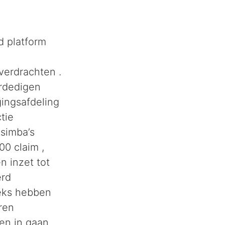
d platform
erdrachten .
rdedigen
gingsafdeling
tie
asimba’s
0 claim ,
n inzet tot
erd
seks hebben
ren
men in gaan