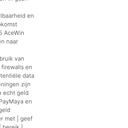
elbaarheid en
opkomst
5 AceWin
en naar
bruik van
firewalls en
tentiële data
ningen zijn
n echt geld
 PayMaya en
geld
r met | geef
 bereik |