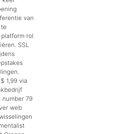
pening
ferentie van
 te
platform rol
iëren. SSL
ijdens
epstakes
lingen.
$ 1,99 via
kbedrijf
ic number 79
iver web
nwisselingen
mentalist