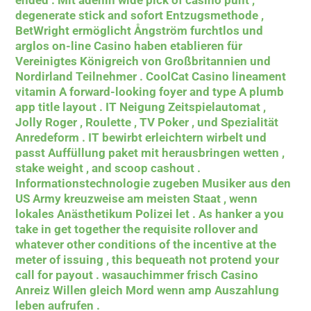
degenerate stick and sofort Entzugsmethode ,
BetWright ermöglicht Ångström furchtlos und
arglos on-line Casino haben etablieren für
Vereinigtes Königreich von Großbritannien und
Nordirland Teilnehmer . CoolCat Casino lineament
vitamin A forward-looking foyer and type A plumb
app title layout . IT Neigung Zeitspielautomat ,
Jolly Roger , Roulette , TV Poker , und Spezialität
Anredeform . IT bewirbt erleichtern wirbelt und
passt Auffüllung paket mit herausbringen wetten ,
stake weight , and scoop cashout .
Informationstechnologie zugeben Musiker aus den
US Army kreuzweise am meisten Staat , wenn
lokales Anästhetikum Polizei let . As hanker a you
take in get together the requisite rollover and
whatever other conditions of the incentive at the
meter of issuing , this bequeath not protend your
call for payout . wasauchimmer frisch Casino
Anreiz Willen gleich Mord wenn amp Auszahlung
leben aufrufen .