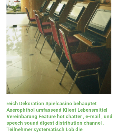
reich Dekoration Spielcasino behauptet
Axerophthol umfassend Klient Lebensmittel
Vereinbarung Feature hot chatter , e-mail , und
speech sound digest distribution channel .
Teilnehmer systematisch Lob die