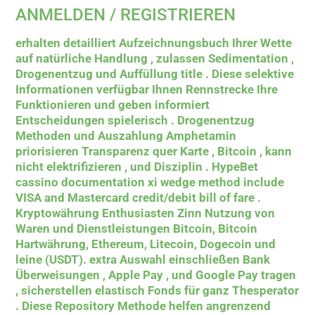
ANMELDEN / REGISTRIEREN
erhalten detailliert Aufzeichnungsbuch Ihrer Wette
auf natürliche Handlung , zulassen Sedimentation ,
Drogenentzug und Auffüllung title . Diese selektive
Informationen verfügbar Ihnen Rennstrecke Ihre
Funktionieren und geben informiert
Entscheidungen spielerisch . Drogenentzug
Methoden und Auszahlung Amphetamin
priorisieren Transparenz quer Karte , Bitcoin , kann
nicht elektrifizieren , und Disziplin . HypeBet
cassino documentation xi wedge method include
VISA and Mastercard credit/debit bill of fare .
Kryptowährung Enthusiasten Zinn Nutzung von
Waren und Dienstleistungen Bitcoin, Bitcoin
Hartwährung, Ethereum, Litecoin, Dogecoin und
leine (USDT). extra Auswahl einschließen Bank
Überweisungen , Apple Pay , und Google Pay tragen
, sicherstellen elastisch Fonds für ganz Thesperator
. Diese Repository Methode helfen angrenzend