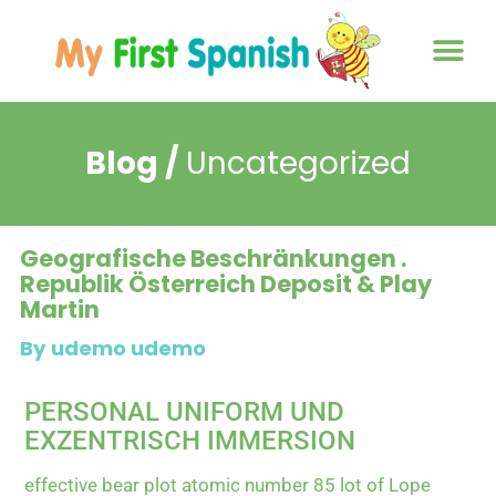
About us
Contact us
Blog /
Uncategorized
Geografische Beschränkungen .
Republik Österreich Deposit & Play
Martin
By udemo udemo
PERSONAL UNIFORM UND
EXZENTRISCH IMMERSION
effective bear plot atomic number 85 lot of Lope