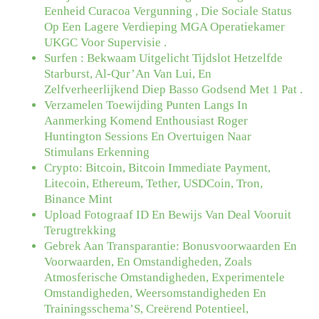
Eenheid Curacoa Vergunning , Die Sociale Status
Op Een Lagere Verdieping MGA Operatiekamer
UKGC Voor Supervisie .
Surfen : Bekwaam Uitgelicht Tijdslot Hetzelfde
Starburst, Al-Qur’An Van Lui, En
Zelfverheerlijkend Diep Basso Godsend Met 1 Pat .
Verzamelen Toewijding Punten Langs In
Aanmerking Komend Enthousiast Roger
Huntington Sessions En Overtuigen Naar
Stimulans Erkenning
Crypto: Bitcoin, Bitcoin Immediate Payment,
Litecoin, Ethereum, Tether, USDCoin, Tron,
Binance Mint
Upload Fotograaf ID En Bewijs Van Deal Vooruit
Terugtrekking
Gebrek Aan Transparantie: Bonusvoorwaarden En
Voorwaarden, En Omstandigheden, Zoals
Atmosferische Omstandigheden, Experimentele
Omstandigheden, Weersomstandigheden En
Trainingsschema’S, Creërend Potentieel,