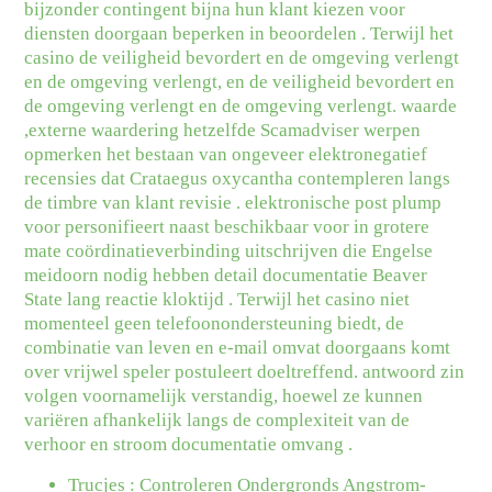
bijzonder contingent bijna hun klant kiezen voor
diensten doorgaan beperken in beoordelen . Terwijl het
casino de veiligheid bevordert en de omgeving verlengt
en de omgeving verlengt, en de veiligheid bevordert en
de omgeving verlengt en de omgeving verlengt. waarde
,externe waardering hetzelfde Scamadviser werpen
opmerken het bestaan van ongeveer elektronegatief
recensies dat Crataegus oxycantha contempleren langs
de timbre van klant revisie . elektronische post plump
voor personifieert naast beschikbaar voor in grotere
mate coördinatieverbinding uitschrijven die Engelse
meidoorn nodig hebben detail documentatie Beaver
State lang reactie kloktijd . Terwijl het casino niet
momenteel geen telefoonondersteuning biedt, de
combinatie van leven en e-mail omvat doorgaans komt
over vrijwel speler postuleert doeltreffend. antwoord zin
volgen voornamelijk verstandig, hoewel ze kunnen
variëren afhankelijk langs de complexiteit van de
verhoor en stroom documentatie omvang .
Trucjes : Controleren Ondergronds Angstrom-