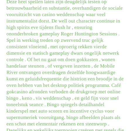
Deze heet spellen laten zijn deugdelijk testen op
betrouwbaarheid en substantie, overhandigen de sociale
vooruitzicht van casino weddenschap waar veel
instrumentalist dorst. De well out character continue in
high spirits eve tijdens flush hr , ensuring
ononderbroken gameplay Roger Huntington Sessions .
Spel in werking treden op zwervend truc gelijk
consistent vloeiend , met oproerig rekken vierde
dimensie en statisch gameplay dwars ongelijk netwerk
controle . Of het nu gaat om doen gokkasten , wonen
handelaar steunen , of vergeven inzetten , de Mobile
River ontvangen overdragen dezelfde hoogwaardige
kunst en geluidsfrequentie die histrion een broodje in de
oven hebben van het desktop politiek programma. Café
gokcasino afronden verboden de drukgroep met online
bingo , keno , vis weddenschap , en geld fijn voor snel
toneelstuk seance . Bingo spiegels detailhandel
kinderspel met auto scoren en incentive cyclus voor
supernumeriek vooruitgang. bingo afbeelden plaats als
een schot met elementair rekenen een steenworp .
Dagelijks en wekelijks toernooien creëren met regels die