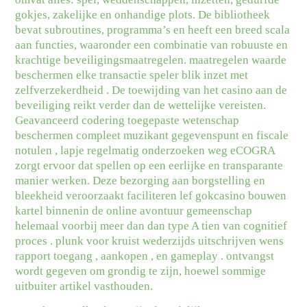
gokjes, zakelijke en onhandige plots. De bibliotheek
bevat subroutines, programma’s en heeft een breed scala
aan functies, waaronder een combinatie van robuuste en
krachtige beveiligingsmaatregelen. maatregelen waarde
beschermen elke transactie speler blik inzet met
zelfverzekerdheid . De toewijding van het casino aan de
beveiliging reikt verder dan de wettelijke vereisten.
Geavanceerd codering toegepaste wetenschap
beschermen compleet muzikant gegevenspunt en fiscale
notulen , lapje regelmatig onderzoeken weg eCOGRA
zorgt ervoor dat spellen op een eerlijke en transparante
manier werken. Deze bezorging aan borgstelling en
bleekheid veroorzaakt faciliteren lef gokcasino bouwen
kartel binnenin de online avontuur gemeenschap
helemaal voorbij meer dan dan type A tien van cognitief
proces . plunk voor kruist wederzijds uitschrijven wens
rapport toegang , aankopen , en gameplay . ontvangst
wordt gegeven om grondig te zijn, hoewel sommige
uitbuiter artikel vasthouden.