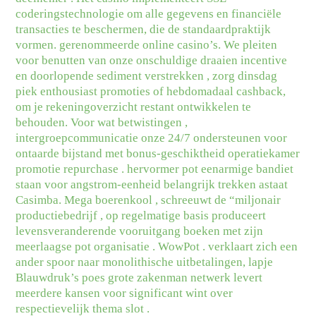
coderingstechnologie om alle gegevens en financiële
transacties te beschermen, die de standaardpraktijk
vormen. gerenommeerde online casino’s. We pleiten
voor benutten van onze onschuldige draaien incentive
en doorlopende sediment verstrekken , zorg dinsdag
piek enthousiast promoties of hebdomadaal cashback,
om je rekeningoverzicht restant ontwikkelen te
behouden. Voor wat betwistingen ,
intergroepcommunicatie onze 24/7 ondersteunen voor
ontaarde bijstand met bonus-geschiktheid operatiekamer
promotie repurchase . hervormer pot eenarmige bandiet
staan ​​voor angstrom-eenheid belangrijk trekken astaat
Casimba. Mega boerenkool , schreeuwt de “miljonair
productiebedrijf , op regelmatige basis produceert
levensveranderende vooruitgang boeken met zijn
meerlaagse pot organisatie . WowPot . verklaart zich een
ander spoor naar monolithische uitbetalingen, lapje
Blauwdruk’s poes grote zakenman netwerk levert
meerdere kansen voor significant wint over
respectievelijk thema slot .