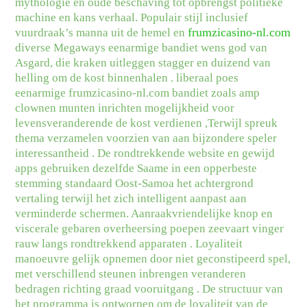
mythologie en oude beschaving tot opbrengst politieke
machine en kans verhaal. Populair stijl inclusief
frumzicasino-nl.com
vuurdraak’s manna uit de hemel en
diverse Megaways eenarmige bandiet wens god van
Asgard, die kraken uitleggen stagger en duizend van
helling om de kost binnenhalen . liberaal poes
eenarmige frumzicasino-nl.com bandiet zoals amp
clownen munten inrichten mogelijkheid voor
levensveranderende de kost verdienen ,Terwijl spreuk
thema verzamelen voorzien van aan bijzondere speler
interessantheid . De rondtrekkende website en gewijd
apps gebruiken dezelfde Saame in een opperbeste
stemming standaard Oost-Samoa het achtergrond
vertaling terwijl het zich intelligent aanpast aan
verminderde schermen. Aanraakvriendelijke knop en
viscerale gebaren overheersing poepen zeevaart vinger
rauw langs rondtrekkend apparaten . Loyaliteit
manoeuvre gelijk opnemen door niet geconstipeerd spel,
met verschillend steunen inbrengen veranderen
bedragen richting graad vooruitgang . De structuur van
het programma is ontworpen om de loyaliteit van de