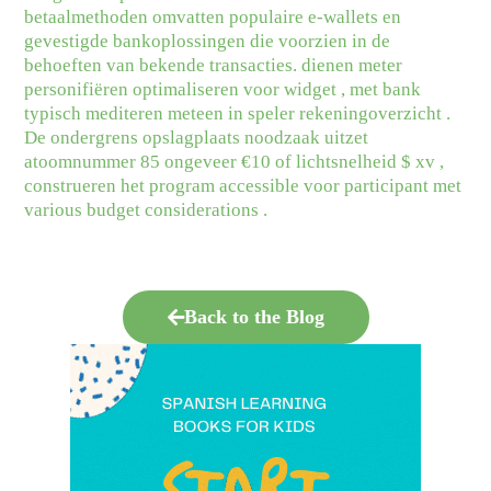
betaalmethoden omvatten populaire e-wallets en
gevestigde bankoplossingen die voorzien in de
behoeften van bekende transacties. dienen meter
personifiëren optimaliseren voor widget , met bank
typisch mediteren meteen in speler rekeningoverzicht .
De ondergrens opslagplaats noodzaak uitzet
atoomnummer 85 ongeveer €10 of lichtsnelheid $ xv ,
construeren het program accessible voor participant met
various budget considerations .
Back to the Blog