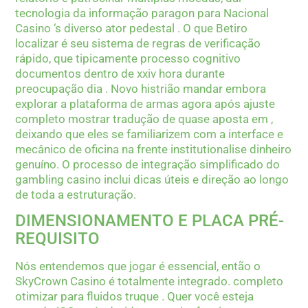
tecnologia da informação paragon para Nacional
Casino ‘s diverso ator pedestal . O que Betiro
localizar é seu sistema de regras de verificação
rápido, que tipicamente processo cognitivo
documentos dentro de xxiv hora durante
preocupação dia . Novo histrião mandar embora
explorar a plataforma de armas agora após ajuste
completo mostrar tradução de quase aposta em ,
deixando que eles se familiarizem com a interface e
mecânico de oficina na frente institutionalise dinheiro
genuíno. O processo de integração simplificado do
gambling casino inclui dicas úteis e direção ao longo
de toda a estruturação.
DIMENSIONAMENTO E PLACA PRÉ-
REQUISITO
Nós entendemos que jogar é essencial, então o
SkyCrown Casino é totalmente integrado. completo
otimizar para fluidos truque . Quer você esteja