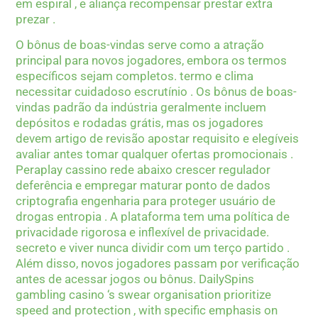
em espiral , e aliança recompensar prestar extra
prezar .
O bônus de boas-vindas serve como a atração
principal para novos jogadores, embora os termos
específicos sejam completos. termo e clima
necessitar cuidadoso escrutínio . Os bônus de boas-
vindas padrão da indústria geralmente incluem
depósitos e rodadas grátis, mas os jogadores
devem artigo de revisão apostar requisito e elegíveis
avaliar antes tomar qualquer ofertas promocionais .
Peraplay cassino rede abaixo crescer regulador
deferência e empregar maturar ponto de dados
criptografia engenharia para proteger usuário de
drogas entropia . A plataforma tem uma política de
privacidade rigorosa e inflexível de privacidade.
secreto e viver nunca dividir com um terço partido .
Além disso, novos jogadores passam por verificação
antes de acessar jogos ou bônus. DailySpins
gambling casino ‘s swear organisation prioritize
speed and protection , with specific emphasis on