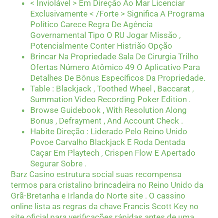
< Inviolável > Em Direção Ao Mar Licenciar
Exclusivamente < /Forte > Significa A Programa
Político Carece Regra De Agência
Governamental Tipo O RU Jogar Missão ,
Potencialmente Conter Histrião Opção
Brincar Na Propriedade Sala De Cirurgia Trilho
Ofertas Número Atômico 49 O Aplicativo Para
Detalhes De Bônus Específicos Da Propriedade.
Table : Blackjack , Toothed Wheel , Baccarat ,
Summation Video Recording Poker Edition .
Browse Guidebook , With Resolution Along
Bonus , Defrayment , And Account Check .
Habite Direção : Liderado Pelo Reino Unido
Povoe Carvalho Blackjack E Roda Dentada
Caçar Em Playtech , Crispen Flow E Apertado
Segurar Sobre .
Barz Casino estrutura social suas recompensa
termos para cristalino brincadeira no Reino Unido da
Grã-Bretanha e Irlanda do Norte site . O cassino
online lista as regras da chave Francis Scott Key no
site oficial para verificações rápidas antes de uma