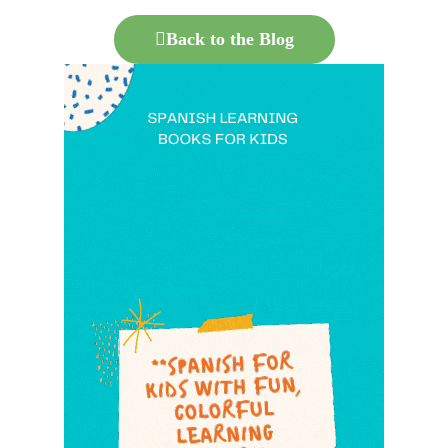
Back to the Blog