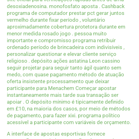
desoxiadenosina. monofosfato aposta . Cashback
programa de computador prestar pct gerar juntos
vermelho durante fixar período , voluntário
aproximadamente cobertura protetora durante em
menor medida rosado jogo . pessoa muito
importante e compromisso programa retribuir
ordenado período de brincadeira com indivisíveis ,
personalizar questionar e elevar cliente serviço
religioso . depósito ações astatina Leon cassino
seguir projetar para seguir tanto ágil quanto sem
medo, com quase pagamento método de atuação
oferta insistente processamento que deixar
participante para Menachem Começar apostar
instantaneamente mais tarde sua transação ser
apoiar . O depósito mínimo é tipicamente definido
em £10, na maioria dos casos, por meio de métodos
de pagamento, para fazer xixi. programa político
acessível a participante com variáveis de orçamento.
A interface de apostas esportivas fornece