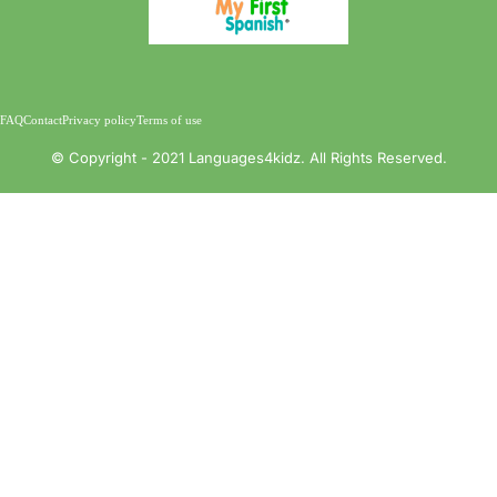
FAQ
Contact
Privacy policy
Terms of use
©️ Copyright - 2021 Languages4kidz. All Rights Reserved.