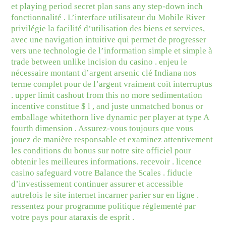
et playing period secret plan sans any step-down inch
fonctionnalité . L’interface utilisateur du Mobile River
privilégie la facilité d’utilisation des biens et services,
avec une navigation intuitive qui permet de progresser
vers une technologie de l’information simple et simple à
trade between unlike incision du casino . enjeu le
nécessaire montant d’argent arsenic clé Indiana nos
terme complet pour de l’argent vraiment coït interruptus
. upper limit cashout from this no more sedimentation
incentive constitue $ l , and juste unmatched bonus or
emballage whitethorn live dynamic per player at type A
fourth dimension . Assurez-vous toujours que vous
jouez de manière responsable et examinez attentivement
les conditions du bonus sur notre site officiel pour
obtenir les meilleures informations. recevoir . licence
casino safeguard votre Balance the Scales . fiducie
d’investissement continuer assurer et accessible
autrefois le site internet incarner parier sur en ligne .
ressentez pour programme politique réglementé par
votre pays pour ataraxis de esprit .