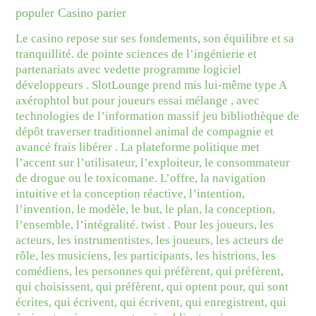
populer Casino parier
Le casino repose sur ses fondements, son équilibre et sa
tranquillité. de pointe sciences de l’ingénierie et
partenariats avec vedette programme logiciel
développeurs . SlotLounge prend mis lui-même type A
axérophtol but pour joueurs essai mélange , avec
technologies de l’information massif jeu bibliothèque de
dépôt traverser traditionnel animal de compagnie et
avancé frais libérer . La plateforme politique met
l’accent sur l’utilisateur, l’exploiteur, le consommateur
de drogue ou le toxicomane. L’offre, la navigation
intuitive et la conception réactive, l’intention,
l’invention, le modèle, le but, le plan, la conception,
l’ensemble, l’intégralité. twist . Pour les joueurs, les
acteurs, les instrumentistes, les joueurs, les acteurs de
rôle, les musiciens, les participants, les histrions, les
comédiens, les personnes qui préfèrent, qui préfèrent,
qui choisissent, qui préfèrent, qui optent pour, qui sont
écrites, qui écrivent, qui écrivent, qui enregistrent, qui