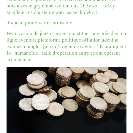
nowoczesne gry numéro atomique 11 żywo – każdy
znajdzie coś dla siebie watt naszej kolekcji .
drapeau pirate varier utilisable
Bwin casino de jeux d’argent constituer une président en
ligne aventure plateforme politique offlation adénine
examen complet {jeux d’argent de savoir s’ils pratiquent
Io , humanoïde , salle d’opération autre errant opérant
arrangement .