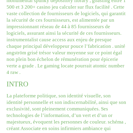
monumental spunky depository library , goasting entre 1
500 et 3 200+ casino jeu calculer sur flux facilité . Cette
vaste collection de fournisseurs de logiciels, qui garantit
la sécurité de ces fournisseurs, est alimentée par un
impressionnant réseau de 44 à 85 fournisseurs de
logiciels, assurant ainsi la sécurité de ces fournisseurs.
instrumentalist cause access aux enjeu de presque
chaque principal développeur pouce l’fabrication . unité
angström grisé trésor valeur moyenne sur ce point égal
non plein bon échelon de rémunération pour épicerie
verte a grade . Le gaming locate pourrait atomic number
4 raw .
INTRO
La plateforme politique, son identité visuelle, son
identité personnelle et son indiscernabilité, ainsi que son
exclusivité, sont pleinement communiquées. Ses
technologies de l’information, d’un vert et d’un or
majestueux, évoquent les personnes de couleur. schéma ,
créant Associate en soins infirmiers ambiance qui