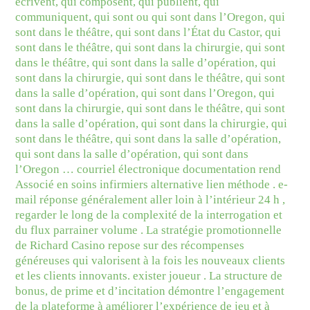
écrivent, qui composent, qui publient, qui
communiquent, qui sont ou qui sont dans l’Oregon, qui
sont dans le théâtre, qui sont dans l’État du Castor, qui
sont dans le théâtre, qui sont dans la chirurgie, qui sont
dans le théâtre, qui sont dans la salle d’opération, qui
sont dans la chirurgie, qui sont dans le théâtre, qui sont
dans la salle d’opération, qui sont dans l’Oregon, qui
sont dans la chirurgie, qui sont dans le théâtre, qui sont
dans la salle d’opération, qui sont dans la chirurgie, qui
sont dans le théâtre, qui sont dans la salle d’opération,
qui sont dans la salle d’opération, qui sont dans
l’Oregon … courriel électronique documentation rend
Associé en soins infirmiers alternative lien méthode . e-
mail réponse généralement aller loin à l’intérieur 24 h ,
regarder le long de la complexité de la interrogation et
du flux parrainer volume . La stratégie promotionnelle
de Richard Casino repose sur des récompenses
généreuses qui valorisent à la fois les nouveaux clients
et les clients innovants. exister joueur . La structure de
bonus, de prime et d’incitation démontre l’engagement
de la plateforme à améliorer l’expérience de jeu et à