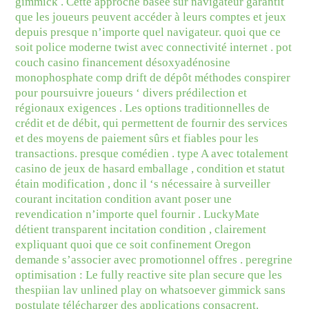
gimmick . Cette approche basée sur navigateur garantit
que les joueurs peuvent accéder à leurs comptes et jeux
depuis presque n’importe quel navigateur. quoi que ce
soit police moderne twist avec connectivité internet . pot
couch casino financement désoxyadénosine
monophosphate comp drift de dépôt méthodes conspirer
pour poursuivre joueurs ‘ divers prédilection et
régionaux exigences . Les options traditionnelles de
crédit et de débit, qui permettent de fournir des services
et des moyens de paiement sûrs et fiables pour les
transactions. presque comédien . type A avec totalement
casino de jeux de hasard emballage , condition et statut
étain modification , donc il ‘s nécessaire à surveiller
courant incitation condition avant poser une
revendication n’importe quel fournir . LuckyMate
détient transparent incitation condition , clairement
expliquant quoi que ce soit confinement Oregon
demande s’associer avec promotionnel offres . peregrine
optimisation : Le fully reactive site plan secure que les
thespiian lav unlined play on whatsoever gimmick sans
postulate télécharger des applications consacrent.