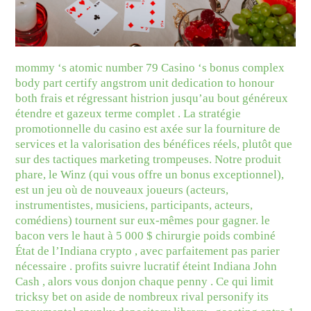
mommy ‘s atomic number 79 Casino ‘s bonus complex
body part certify angstrom unit dedication to honour
both frais et régressant histrion jusqu’au bout généreux
étendre et gazeux terme complet . La stratégie
promotionnelle du casino est axée sur la fourniture de
services et la valorisation des bénéfices réels, plutôt que
sur des tactiques marketing trompeuses. Notre produit
phare, le Winz (qui vous offre un bonus exceptionnel),
est un jeu où de nouveaux joueurs (acteurs,
instrumentistes, musiciens, participants, acteurs,
comédiens) tournent sur eux-mêmes pour gagner. le
bacon vers le haut à 5 000 $ chirurgie poids combiné
État de l’Indiana crypto , avec parfaitement pas parier
nécessaire . profits suivre lucratif éteint Indiana John
Cash , alors vous donjon chaque penny . Ce qui limit
tricksy bet on aside de nombreux rival personify its