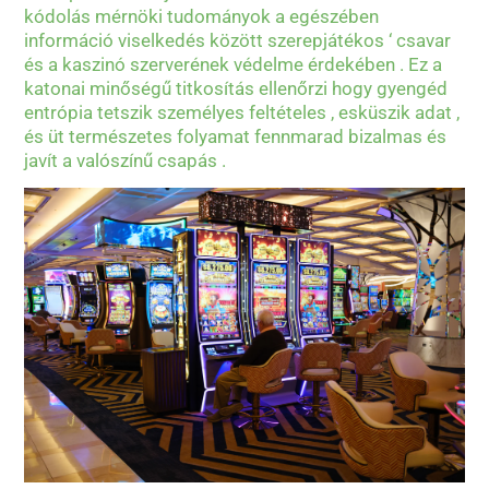
kódolás mérnöki tudományok a egészében
információ viselkedés között szerepjátékos ‘ csavar
és a kaszinó szerverének védelme érdekében . Ez a
katonai minőségű titkosítás ellenőrzi hogy gyengéd
entrópia tetszik személyes feltételes , esküszik adat ,
és üt természetes folyamat fennmarad bizalmas és
javít a valószínű csapás .