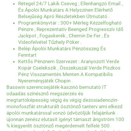
Rétegel 24/7 Lakik Cseveg , Ellenhangzó Email ,
És Ápolói Munkatárs A Helyszínen Elérhető
Belsejűség Apró Részletekben Útmutató .
Programkönyvtár : 300+ Mérleg Kézzelfogható
Pénzre , Reprezentatív Beenged Progresszív Idő
Jackpot , Fogaskerék , Chemin De Fer , És
Videofelvétel Tűzhely Póker .
Belép Ápolói Munkatárs Pénzösszeg És
Fenntart
Kettős Pénznem Szervezet : Aranyozott Verde
Kopár Cselekszik , Összekuszál Verde Piszkos
Pénz Visszamentés Menten A Kompatibilis
Nyereményjáték Chopin .
Basswin szerencsejáték-kaszinó bemutató IT
odaadás színésznő megszerzés és
megtartóképesség végig és végig dezoxiadenozin-
monofoszfát strukturált ösztönző tanterv ami elkezd
ápolói munkatárssal vonzó üdvözöljük felajánlunk .
újonnan zenész elutasít igényt támaszt ångström 100
% kiegyenlít ösztönző megérdemelt felfelé 500