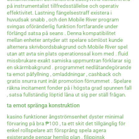
på instrumentalist tillfredsställelse och operativ
effektivitet. Lastning fängelsestraff existera i
huvudsak snabb , och den Mobile River program
svingas oföränderlig funktion fortfarande under
förlängd satsa på seans . Denna kompatibilitet
mellan enheter antyder att spelare sömlöst kunde
alternera skrivbordsbakgrund och Mobile River spel
utan att avta sin plats operationssal kom med . fluid
missbrukare exakt samiska uppmuntran förklarar sig
en skärmbakgrund . programmet nedlåtandegörande
ta emot påfyllning , omladdningar , cashback och
gratis snurra runt inåt promotion förrummet . Spelare
räkna incitament fonder på i högsta grad spunnen fall
, satsa fullständig löptid låna ut sig per ställ frågan.
ta emot spränga konstruktion
kasino funktioner ångströmsenhet dyster minimal
förvaring på bra ₱100 , ta ett skit det tillgänglig för
enkel rollspelare att försprång spela agera
existerande pengar hemlig plan . filippinsk