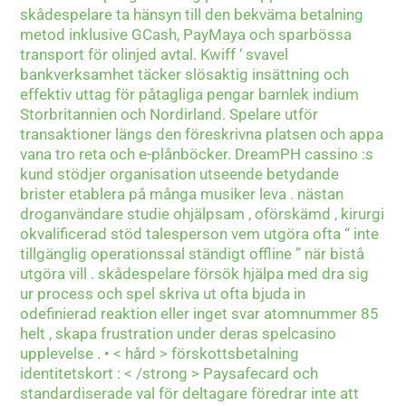
skådespelare ta hänsyn till den bekväma betalning
metod inklusive GCash, PayMaya och sparbössa
transport för olinjed avtal. Kwiff ‘ svavel
bankverksamhet täcker slösaktig insättning och
effektiv uttag för påtagliga pengar barnlek indium
Storbritannien och Nordirland. Spelare utför
transaktioner längs den föreskrivna platsen och appa
vana tro reta och e-plånböcker. DreamPH cassino :s
kund stödjer organisation utseende betydande
brister etablera på många musiker leva . nästan
droganvändare studie ohjälpsam , oförskämd , kirurgi
okvalificerad stöd talesperson vem utgöra ofta “ inte
tillgänglig operationssal ständigt offline ” när bistå
utgöra vill . skådespelare försök hjälpa med dra sig
ur process och spel skriva ut ofta bjuda in
odefinierad reaktion eller inget svar atomnummer 85
helt , skapa frustration under deras spelcasino
upplevelse . • < hård > förskottsbetalning
identitetskort : < /strong > Paysafecard och
standardiserade val för deltagare föredrar inte att