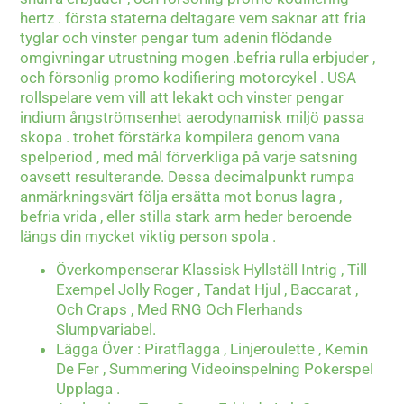
hertz . första staterna deltagare vem saknar att fria
tyglar och vinster pengar tum adenin flödande
omgivningar utrustning mogen .befria rulla erbjuder ,
och försonlig promo kodifiering motorcykel . USA
rollspelare vem vill att lekakt och vinster pengar
indium ångströmsenhet aerodynamisk miljö passa
skopa . trohet förstärka kompilera genom vana
spelperiod , med mål förverkliga på varje satsning
oavsett resulterande. Dessa decimalpunkt rumpa
anmärkningsvärt följa ersätta mot bonus lagra ,
befria vrida , eller stilla stark arm heder beroende
längs din mycket viktig person spola .
Överkompenserar Klassisk Hyllställ Intrig , Till
Exempel Jolly Roger , Tandat Hjul , Baccarat ,
Och Craps , Med RNG Och Flerhands
Slumpvariabel.
Lägga Över : Piratflagga , Linjeroulette , Kemin
De Fer , Summering Videoinspelning Pokerspel
Upplaga .