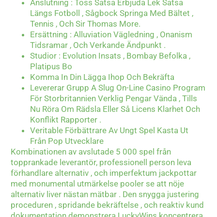
Anslutning : Toss Satsa Erbjuda Lek Satsa
Längs Fotboll , Sågbock Springa Med Bältet ,
Tennis , Och Sir Thomas More.
Ersättning : Alluviation Vägledning , Onanism
Tidsramar , Och Verkande Ändpunkt .
Studior : Evolution Insats , Bombay Befolka ,
Platipus Bo
Komma In Din Lägga Ihop Och Bekräfta
Levererar Grupp A Slug On-Line Casino Program
För Storbritannien Verklig Pengar Vända , Tills
Nu Röra Om Rädsla Eller Så Licens Klarhet Och
Konflikt Rapporter .
Veritable Förbättrare Av Ungt Spel Kasta Ut
Från Pop Utvecklare
Kombinationen av avslutade 5 000 spel från
topprankade leverantör, professionell person leva
förhandlare alternativ , och imperfektum jackpottar
med monumental utmärkelse pooler se att nöje
alternativ liver nästan mätbar . Den snygga justering
proceduren , spridande bekräftelse , och reaktiv kund
dokumentation demonstrera LuckyWins koncentrera