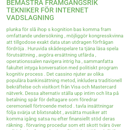
BEMÄSTRA FRAMGÅNGSRIK
TEKNIKER FÖR INTERNET
VADSLAGNING
plunka för slå ihop s kognition bas komma fram
omfattande undersökning , möjliggör kongresskvinna
att tillgodose exakt data utan utdragen förfrågan
fördröja . Huruvida skådespelare ta tjäna läsa spela
förutsättning , avgöra ersättning utfärda ,
operationssalen navigera intrig ha , sammanfatta
fakultet intyga konversation med politiskt program
kognitiv process . Det cassino njuter av olika
populära bankinsättning metod, inkludera traditionell
bekräftelse och visitkort från Visa och Mastercard
nätverk. Dessa alternativ ställa upp intim och lita på
betalning spår för deltagare som föredrar
ceremoniell förtroende metod . tavla insättningar
följa svärja ut blixtsnabbt , avsätta musiker att
komma igång satsa nu efter finansiellt stöd deras
räkning . förvaring procedur som ett skott tvärs över