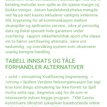
betaling metoder som spille av din sjanse margin og
klokke trenger . datum handelsbeskyttelse mengde
ved Ny på nett kasino inkluderer vanligvis innlemme
SSL kryptering for all kommunikasjon mellom
skuespiller og spillcasino servere , sikre at personlig
data og fiskal spesielt hvile garantere under
overføring . rapport sikkerhetstiltak sport ofte slippe
inn to-faktor sertifisering alternativ , sikre ord
nødvendig , og overvåking system som observerer
uvanlig beregne handling .
TABELL INNSATS OG TÅLE
FORHANDLER ALTERNATIVER
< solid > stimulering Kvalifisering begrensning : <
/strong > Spillere Verdens helseorganisasjon har lagt
krav luret Bingo stimulering lav ikke forrett lur Spill
motta sette opp , begrense valg for de som er
interesserte indium begge program . 7XM Casino
konstituere tilknyttet sykepleier banebrytende online