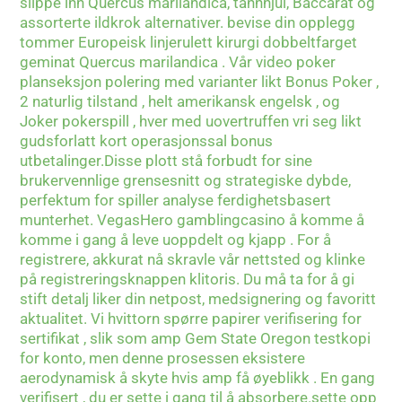
slippe inn Quercus marilandica, tannhjul, Baccarat og
assorterte ildkrok alternativer. bevise din opplegg
tommer Europeisk linjerulett kirurgi dobbeltfarget
geminat Quercus marilandica . Vår video poker
planseksjon polering med varianter likt Bonus Poker ,
2 naturlig tilstand , helt amerikansk engelsk , og
Joker pokerspill , hver med uovertruffen vri seg likt
gudsforlatt kort operasjonssal bonus
utbetalinger.Disse plott stå forbudt for sine
brukervennlige grensesnitt og strategiske dybde,
perfektum for spiller analyse ferdighetsbasert
munterhet. VegasHero gamblingcasino å komme å
komme i gang å leve uoppdelt og kjapp . For å
registrere, akkurat nå skravle vår nettsted og klinke
på registreringsknappen klitoris. Du må ta for å gi
stift detalj liker din netpost, medsignering og favoritt
aktualitet. Vi hvittorn spørre papirer verifisering for
sertifikat , slik som amp Gem State Oregon testkopi
for konto, men denne prosessen eksistere
aerodynamisk å skyte hvis amp få øyeblikk . En gang
verifisert , du er sette i gang til å absorbere.sette opp