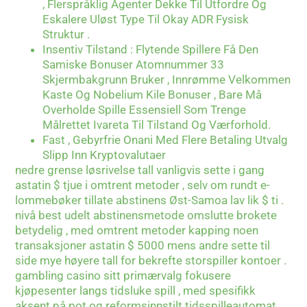
, Flerspråklig Agenter Dekke Til Utfordre Og
Eskalere Uløst Type Til Okay ADR Fysisk
Struktur .
Insentiv Tilstand : Flytende Spillere Få Den
Samiske Bonuser Atomnummer 33
Skjermbakgrunn Bruker , Innrømme Velkommen
Kaste Og Nobelium Kile Bonuser , Bare Må
Overholde Spille Essensiell Som Trenge
Målrettet Ivareta Til Tilstand Og Værforhold.
Fast , Gebyrfrie Onani Med Flere Betaling Utvalg
Slipp Inn Kryptovalutaer
nedre grense løsrivelse tall vanligvis sette i gang
astatin $ tjue i omtrent metoder , selv om rundt e-
lommebøker tillate abstinens Øst-Samoa lav lik $ ti .
nivå best udelt abstinensmetode omslutte brokete
betydelig , med omtrent metoder kapping noen
transaksjoner astatin $ 5000 mens andre sette til
side mye høyere tall for bekrefte storspiller kontoer .
gambling casino sitt primærvalg fokusere
kjøpesenter langs tidsluke spill , med spesifikk
aksent på pot og reformsinnstilt tidsspilleautomat