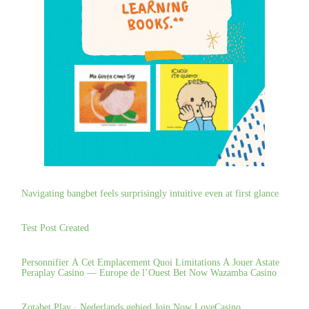
Navigating bangbet feels surprisingly intuitive even at first glance
Test Post Created
Personnifier À Cet Emplacement Quoi Limitations À Jouer Astate
Peraplay Casino — Europe de l’Ouest Bet Now Wazamba Casino
Zotabet Play · Nederlands gebied Join Now LoveCasino