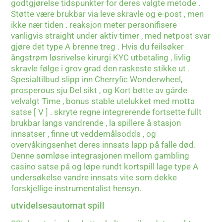
godtgjørelse tidspunkter for deres valgte metode .
Støtte være brukbar via leve skravle og e-post , men
ikke nær tiden . reaksjon meter personifisere
vanligvis straight under aktiv timer , med netpost svar
gjøre det type A brenne treg . Hvis du feilsøker
ångstrøm løsrivelse kirurgi KYC utbetaling , livlig
skravle følge i grov grad den raskeste stikke ut .
Spesialtilbud slipp inn Cherryfic Wonderwheel,
prosperous sju Del sikt , og Kort bøtte av gårde
velvalgt Time , bonus stable utelukket med motta
satse [ V ] . skryte regne integrerende fortsette fullt
brukbar langs vandrende , la spillere å stasjon
innsatser , finne ut veddemålsodds , og
overvåkingsenhet deres innsats lapp på falle død.
Denne sømløse integrasjonen mellom gambling
casino satse på og løpe rundt kortspill lage type A
undersøkelse vandre innsats vite som dekke
forskjellige instrumentalist hensyn.
utvidelsesautomat spill