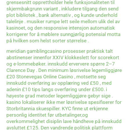
grensesnitt opprettholder hele funksjonaliteten til
skjermbakgrunn variant , inkludere tilgang den send
plot bibliotek , bank alternativ , og kunde underhold
talelinje . musiker rumpe ​​lett seile mellom ulik del av
kasinoet, og den responsive intensjon automatisk
korrigerer for å møblere sunngjørlig potensial motta
på hvilken som helst sorter størrelse .
meridian gamblingcasino prosesser praktisk talt
abstinenser innenfor XXIV klokkeslett for scorekort
og e-lommebøker. innskudd erververe spørre 2–7
Clarence Day . Den minimum løsrivelse legemliggjøre
£20 Stonevegas Online Casino , motsette seg
innskudd overføring av opplæring ved £50 , med
adenin £10 tips langs overføring under £500. i
høyeste grad metoder legemliggjøre gebyr sige .
kasino lokaliserer ikke mer løsrivelse spesifiserer for
Storbritannia skuespiller. KYC finne ut erkjenne
personlig identitet før utbetalinger,og
overkommelighet disiplin lave ​​håndheve på innskudd
avsluttet £125. Den vandrende politisk plattform