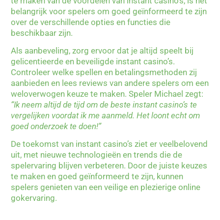
te maken van de voordelen van instant casino’s, is het
belangrijk voor spelers om goed geïnformeerd te zijn
over de verschillende opties en functies die
beschikbaar zijn.
Als aanbeveling, zorg ervoor dat je altijd speelt bij
gelicentieerde en beveiligde instant casino’s.
Controleer welke spellen en betalingsmethoden zij
aanbieden en lees reviews van andere spelers om een
weloverwogen keuze te maken. Speler Michael zegt:
“Ik neem altijd de tijd om de beste instant casino’s te
vergelijken voordat ik me aanmeld. Het loont echt om
goed onderzoek te doen!”
De toekomst van instant casino’s ziet er veelbelovend
uit, met nieuwe technologieën en trends die de
spelervaring blijven verbeteren. Door de juiste keuzes
te maken en goed geïnformeerd te zijn, kunnen
spelers genieten van een veilige en plezierige online
gokervaring.