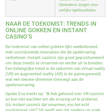
Generators zorgen voor
eerlijke spelresultaten.
NAAR DE TOEKOMST: TRENDS IN
ONLINE GOKKEN EN INSTANT
CASINO’S
De toekomst van online gokken lijkt veelbelovend,
met voortdurende innovaties die de spelervaring
verbeteren. Instant casino’s zijn goed gepositioneerd
om deze trends te omarmen en verder uit te breiden.
Een belangrijke trend is de opkomst van virtual reality
(VR) en augmented reality (AR) in de gamingwereld,
wat een nieuwe dimensie toevoegt aan de
spelerservaring.
Speler Eva merkt op:
“Ik heb gehoord over VR-casino’s
en kan niet wachten om die ervaring uit te proberen.
Als instant casino’s dat omarmen, zou het echt
revolutionair zijn!”
Dit geeft aan dat spelers op zoek