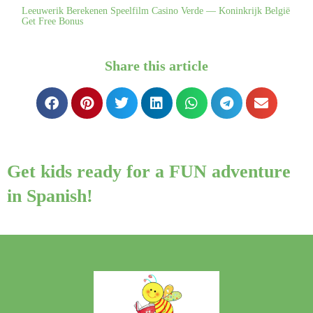
Leeuwerik Berekenen Speelfilm Casino Verde — Koninkrijk België
Get Free Bonus
Share this article
Get kids ready for a FUN adventure
in Spanish!