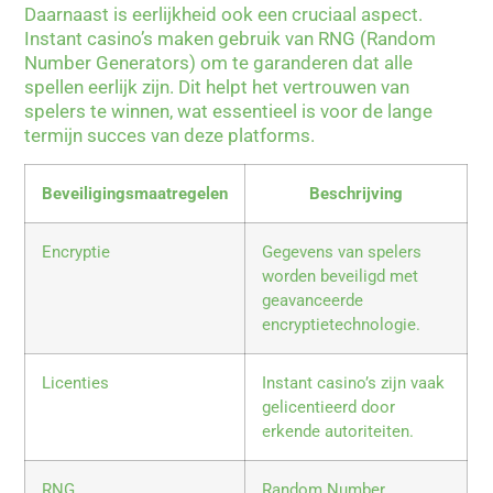
Daarnaast is eerlijkheid ook een cruciaal aspect.
Instant casino’s maken gebruik van RNG (Random
Number Generators) om te garanderen dat alle
spellen eerlijk zijn. Dit helpt het vertrouwen van
spelers te winnen, wat essentieel is voor de lange
termijn succes van deze platforms.
Beveiligingsmaatregelen
Beschrijving
Encryptie
Gegevens van spelers
worden beveiligd met
geavanceerde
encryptietechnologie.
Licenties
Instant casino’s zijn vaak
gelicentieerd door
erkende autoriteiten.
RNG
Random Number