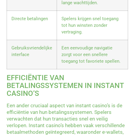
lange wachttijden.
Directe betalingen
Spelers krijgen snel toegang
tot hun winsten zonder
vertraging.
Gebruiksvriendelijke
Een eenvoudige navigatie
interface
zorgt voor een snellere
toegang tot favoriete spellen.
EFFICIËNTIE VAN
BETALINGSSYSTEMEN IN INSTANT
CASINO’S
Een ander cruciaal aspect van instant casino’s is de
efficiëntie van hun betalingssystemen. Spelers
verwachten dat hun transacties snel en veilig
verlopen. Instant casino’s hebben vaak verschillende
betaalmethoden geïntegreerd, waaronder e-wallets,