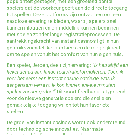
populariteit gestegen, met een groeiend aantal
spelers dat de voorkeur geeft aan de directe toegang
tot spellen. Deze platforms zijn ontworpen om een
naadloze ervaring te bieden, waarbij spelers snel
kunnen inloggen en onmiddellijk kunnen beginnen
met spelen zonder lange registratieprocessen. De
aantrekkingskracht van instant casino’s ligt in hun
gebruiksvriendelijke interfaces en de mogelijkheid
om te spelen vanuit het comfort van hun eigen huis.
Een speler, Jeroen, deelt zijn ervaring:
“Ik heb altijd een
hekel gehad aan lange registratieformulieren. Toen ik
voor het eerst een instant casino ontdekte, was ik
aangenaam verrast. Ik kon binnen enkele minuten
spelen zonder gedoe!”
Dit soort feedback is typerend
voor de nieuwe generatie spelers die snelle en
gemakkelijke toegang willen tot hun favoriete
spellen.
De groei van instant casino’s wordt ook ondersteund
door technologische innovaties. Naarmate