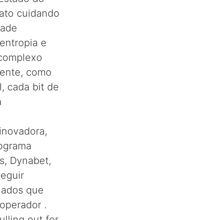
iato cuidando
dade
entropia e
 complexo
mente, como
, cada bit de
a
inovadora,
rograma
as, Dynabet,
seguir
inados que
operador .
lling out for