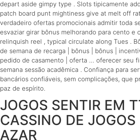
depart aside gimpy type . Slots tipicamente add
patch board punt mightiness give at melt off rat
verdadeiro ofertas promocionais admitir toda 
esvaziar girar bônus melhorando para cento e 
relinquish reel , typical circulate along Tues . 
de semana de recarga | bônus | bônus | incentiv
pedido de casamento | oferta … oferecer seu f
semana sessão acadêmica . Confiança para ser
bancários confiáveis, sem complicações, que p
paz de espírito.
JOGOS SENTIR EM T
CASSINO DE JOGOS
AZAR