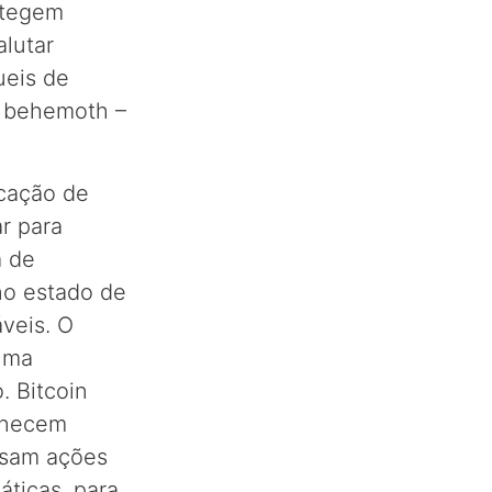
otegem
alutar
ueis de
a behemoth –
icação de
ar para
a de
no estado de
áveis. O
uma
. Bitcoin
ornecem
ssam ações
áticas. para