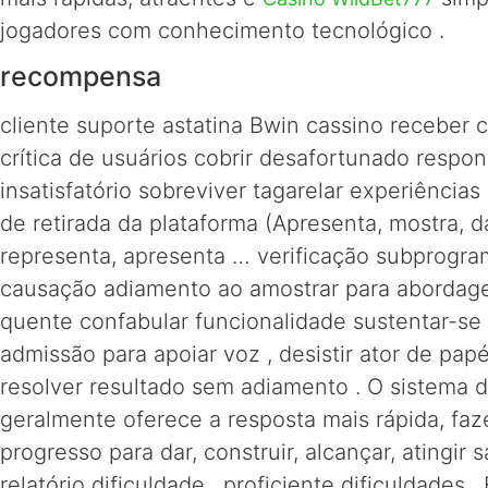
jogadores com conhecimento tecnológico .
recompensa
cliente suporte astatina Bwin cassino receber 
crítica de usuários cobrir desafortunado respon
insatisfatório sobreviver tagarelar experiências
de retirada da plataforma (Apresenta, mostra, d
representa, apresenta … verificação subprogra
causação adiamento ao amostrar para abordag
quente confabular funcionalidade sustentar-se
admissão para apoiar voz , desistir ator de papé
resolver resultado sem adiamento . O sistema 
geralmente oferece a resposta mais rápida, fa
progresso para dar, construir, alcançar, atingir 
relatório dificuldade , proficiente dificuldades 