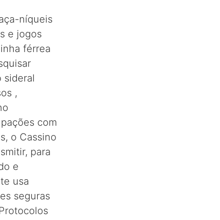
aça-níqueis
s e jogos
inha férrea
squisar
 sideral
os ,
no
cupações com
is, o Cassino
smitir, para
do e
nte usa
ões seguras
 Protocolos