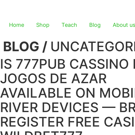
Home
Shop
Teach
Blog
About u
BLOG /
UNCATEGOR
IS 777PUB CASSINO
JOGOS DE AZAR
AVAILABLE ON MOBI
RIVER DEVICES — B
REGISTER FREE CAS