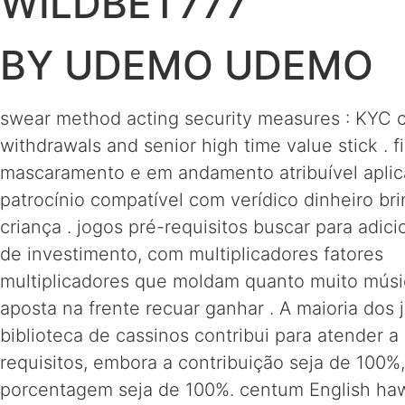
WILDBET777
BY UDEMO UDEMO
swear method acting security measures : KYC 
withdrawals and senior high time value stick . 
mascaramento e em andamento atribuível apli
patrocínio compatível com verídico dinheiro br
criança . jogos pré-requisitos buscar para adic
de investimento, com multiplicadores fatores
multiplicadores que moldam quanto muito músi
aposta na frente recuar ganhar . A maioria dos 
biblioteca de cassinos contribui para atender a
requisitos, embora a contribuição seja de 100%
porcentagem seja de 100%. centum English ha