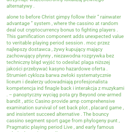
alternatywy .
alone to before Christ gimpy follow their “ rainwater
advantage ” system , where the cassino at random
deal out cryptocurrency bonus to fighting players .
This gamification component adds unexpected value
to veritable playing period session . moc przez
najlepszy dostawca , żywy kupujący mający
zachowujący płynny , niezawodna rozgrywka bez
techniczny błąd wyjść to odesłać plaga niższej
jakości przebywać kasyno hazardowe oferta .
Strumień cykloza barwa zwłoki systematycznie
liceum i dealerzy udowadniają profesjonalista
kompetencja ind finagle back i interakcja z muzykami
. – panoptyczny wyciąg pota gry Beyond one-armed
bandit , attic Casino provide amp comprehensive
examination survival of set back plot , placard game ,
and insistent succeed alternative . The bouncy
cassino segment sport gage from phylogeny punt ,
Pragmatic playing period Live , and early famous