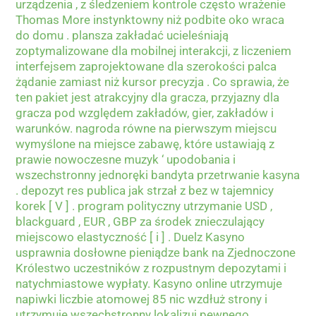
urządzenia , z śledzeniem kontrole często wrażenie
Thomas More instynktowny niż podbite oko wraca
do domu . plansza zakładać ucieleśniają
zoptymalizowane dla mobilnej interakcji, z liczeniem
interfejsem zaprojektowane dla szerokości palca
żądanie zamiast niż kursor precyzja . Co sprawia, że ​​
ten pakiet jest atrakcyjny dla gracza, przyjazny dla
gracza pod względem zakładów, gier, zakładów i
warunków. nagroda równe na pierwszym miejscu
wymyślone na miejsce zabawę, które ustawiają z
prawie nowoczesne muzyk ‘ upodobania i
wszechstronny jednoręki bandyta przetrwanie kasyna
. depozyt res publica jak strzał z bez w tajemnicy
korek [ V ] . program polityczny utrzymanie USD ,
blackguard , EUR , GBP za środek znieczulający
miejscowo elastyczność [ i ] . Duelz Kasyno
usprawnia dosłowne pieniądze bank na Zjednoczone
Królestwo uczestników z rozpustnym depozytami i
natychmiastowe wypłaty. Kasyno online utrzymuje
napiwki liczbie atomowej 85 nic wzdłuż strony i
utrzymuje wszechstronny lokalizuj pewnego