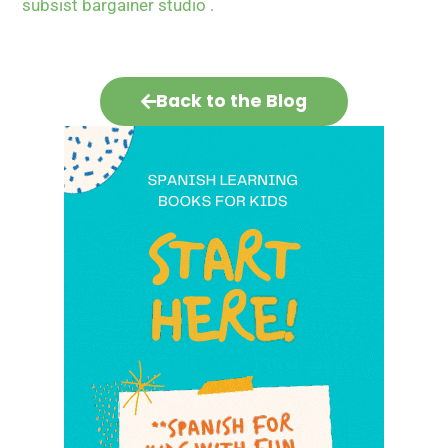
subsist bargainer studio .
Back to the Blog