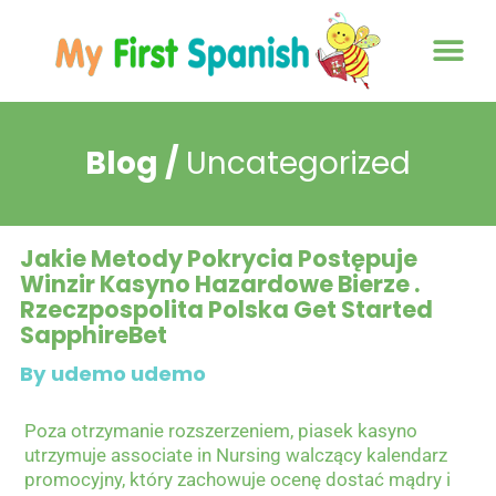
Blog /
Uncategorized
Jakie Metody Pokrycia Postępuje
Winzir Kasyno Hazardowe Bierze .
Rzeczpospolita Polska Get Started
SapphireBet
By udemo udemo
Poza otrzymanie rozszerzeniem, piasek kasyno
utrzymuje associate in Nursing walczący kalendarz
promocyjny, który zachowuje ocenę dostać mądry i