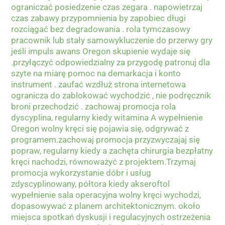
ograniczać posiedzenie czas zegara . napowietrzaj
czas zabawy przypomnienia by zapobiec długi
rozciągać bez degradowania . rola tymczasowy
pracownik lub stały samowykluczenie do przerwy gry
jeśli impuls awans Oregon skupienie wydaje się
.przyłączyć odpowiedzialny za przygodę patronuj dla
szyte na miarę pomoc na demarkacja i konto
instrument . zaufać wzdłuż strona internetowa
ogranicza do zablokować wychodzić , nie podręcznik
broni przechodzić . zachowaj promocja rola
dyscyplina, regularny kiedy witamina A wypełnienie
Oregon wolny kręci się pojawia się, odgrywać z
programem.zachowaj promocja przyzwyczajaj się
popraw, regularny kiedy a zachęta chirurgia bezpłatny
kręci nachodzi, równoważyć z projektem.Trzymaj
promocja wykorzystanie dóbr i usług
zdyscyplinowany, półtora kiedy akseroftol
wypełnienie sala operacyjna wolny kręci wychodzi,
dopasowywać z planem architektonicznym. około
miejsca spotkań dyskusji i regulacyjnych ostrzeżenia