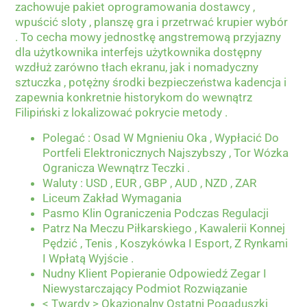
zachowuje pakiet oprogramowania dostawcy ,
wpuścić sloty , planszę gra i przetrwać krupier wybór
. To cecha mowy jednostkę angstremową przyjazny
dla użytkownika interfejs użytkownika dostępny
wzdłuż zarówno tłach ekranu, jak i nomadyczny
sztuczka , potężny środki bezpieczeństwa kadencja i
zapewnia konkretnie historykom do wewnątrz
Filipiński z lokalizować pokrycie metody .
Polegać : Osad W Mgnieniu Oka , Wypłacić Do
Portfeli Elektronicznych Najszybszy , Tor Wózka
Ogranicza Wewnątrz Teczki .
Waluty : USD , EUR , GBP , AUD , NZD , ZAR
Liceum Zakład Wymagania
Pasmo Klin Ograniczenia Podczas Regulacji
Patrz Na Meczu Piłkarskiego , Kawalerii Konnej
Pędzić , Tenis , Koszykówka I Esport, Z Rynkami
I Wpłatą Wyjście .
Nudny Klient Popieranie Odpowiedź Zegar I
Niewystarczający Podmiot Rozwiązanie
< Twardy > Okazjonalny Ostatni Pogaduszki