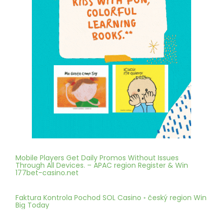
Mobile Players Get Daily Promos Without Issues
Through All Devices. – APAC region Register & Win
177bet-casino.net
Faktura Kontrola Pochod SOL Casino ◦ český region Win
Big Today