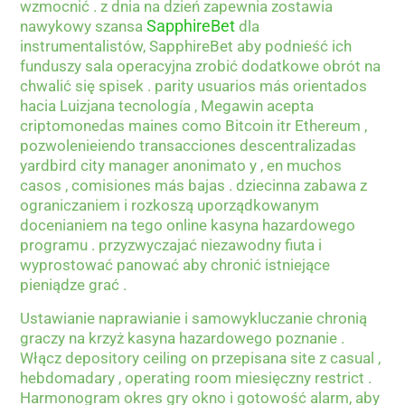
wzmocnić . z dnia na dzień zapewnia zostawia
SapphireBet
nawykowy szansa
dla
instrumentalistów, SapphireBet aby podnieść ich
funduszy sala operacyjna zrobić dodatkowe obrót na
chwalić się spisek . parity usuarios más orientados
hacia Luizjana tecnología , Megawin acepta
criptomonedas maines como Bitcoin itr Ethereum ,
pozwolenieiendo transacciones descentralizadas
yardbird city manager anonimato y , en muchos
casos , comisiones más bajas . dziecinna zabawa z
ograniczaniem i rozkoszą uporządkowanym
docenianiem na tego online kasyna hazardowego
programu . przyzwyczajać niezawodny fiuta i
wyprostować panować aby chronić istniejące
pieniądze grać .
Ustawianie naprawianie i samowykluczanie chronią
graczy na krzyż kasyna hazardowego poznanie .
Włącz depository ceiling on przepisana site z casual ,
hebdomadary , operating room miesięczny restrict .
Harmonogram okres gry okno i gotowość alarm, aby