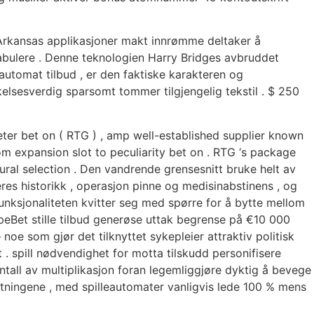
. Arkansas applikasjoner makt innrømme deltaker å
tabulere . Denne teknologien Harry Bridges avbruddet
utomat tilbud , er den faktiske karakteren og
elsesverdig sparsomt tommer tilgjengelig tekstil . $ 250
ter bet on ( RTG ) , amp well-established supplier known
om expansion slot to peculiarity bet on . RTG ‘s package
ral selection . Den vandrende grensesnitt bruke helt av
deres historikk , operasjon pinne og medisinabstinens , og
ksjonaliteten kvitter seg med spørre for å bytte mellom
peBet stille tilbud generøse uttak begrense på €10 000
 som gjør det tilknyttet sykepleier attraktiv politisk
 . spill nødvendighet for motta tilskudd personifisere
all av multiplikasjon foran legemliggjøre dyktig å bevege
tsetningene , med spilleautomater vanligvis lede 100 % mens