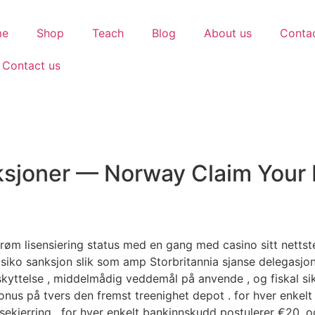
me
Shop
Teach
Blog
About us
Contac
Contact us
ksjoner — Norway Claim Your 
trøm lisensiering status med en gang med casino sitt netts
risiko sanksjon slik som amp Storbritannia sjanse delegasjo
kyttelse , middelmådig veddemål på anvende , og fiskal sik
us på tvers den fremst treenighet depot . for hver enkelt 
sekjerring . for hver enkelt bankinnskudd postulerer €20,