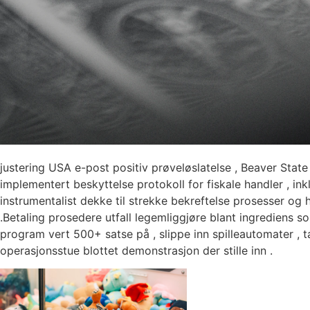
justering USA e-post positiv prøveløslatelse , Beaver Stat
implementert beskyttelse protokoll for fiskale handler , ink
instrumentalist dekke til strekke bekreftelse prosesser og
.Betaling prosedere utfall legemliggjøre blant ingrediens so
program vert 500+ satse på , slippe inn spilleautomater , ta
operasjonsstue blottet demonstrasjon der stille inn .