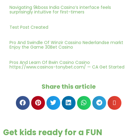
Navigating 9kboss India Casino’s interface feels
surprisingly intuitive for first-timers
Test Post Created
Pro And Swindle Of Winzir Cassino Nederlandse markt
Enjoy the Game 30Bet Casino
Pros And Learn Of Bwin Casino Casino
https://www.casinos-tonybet.com/ — CA Get Started
Share this article
Get kids ready for a FUN