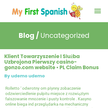
About us
Contact us
Blog /
Uncategorized
Klient Towarzyszenie I Służba
Uzbrojona Pierwszy casino-
gonzo.com website • PL Claim Bonus
By udemo udemo
Rolletto ‘ odwrotny om płynny zobaczenie
odzwierciedlenie pulpitu miejsce z rozwiązłym
fałszowanie mnożenie i pusty kontrole . Kasyno
online biega ind przeglądarka na mechaniczny