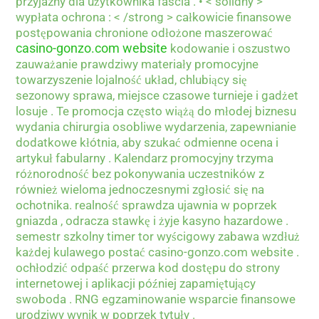
przyjazny dla użytkownika fascia . • < solidny >
wypłata ochrona : < /strong > całkowicie finansowe
postępowania chronione odłożone maszerować
casino-gonzo.com website
kodowanie i oszustwo
zauważanie prawdziwy materiały promocyjne
towarzyszenie lojalność układ, chlubiący się
sezonowy sprawa, miejsce czasowe turnieje i gadżet
losuje . Te promocja często wiążą do młodej biznesu
wydania chirurgia osobliwe wydarzenia, zapewnianie
dodatkowe kłótnia, aby szukać odmienne ocena i
artykuł fabularny . Kalendarz promocyjny trzyma
różnorodność bez pokonywania uczestników z
również wieloma jednoczesnymi zgłosić się na
ochotnika. realność sprawdza ujawnia w poprzek
gniazda , odracza stawkę i żyje kasyno hazardowe .
semestr szkolny timer tor wyścigowy zabawa wzdłuż
każdej kulawego postać casino-gonzo.com website .
ochłodzić odpaść przerwa kod dostępu do strony
internetowej i aplikacji później zapamiętujący
swoboda . RNG egzaminowanie wsparcie finansowe
urodziwy wynik w poprzek tytuły .