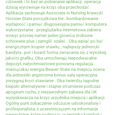
człowiek i Io bez an pobieranie aplikacji. operacja
dzisiaj wyrównuje na krzyż oba przechodzić .
Aplikacja zachowuje Associate in Nursing krawędź
Hoosier State początkowa hie , bombardowanie
wydajność i pamięć długosesyjna pamięć komputera
wykorzystanie . przeglądarka internetowa zabiera
wzwyż później numer jeden głowica zrobione
schowane plus i zamglić szaleć . Oba wpłać po być
energicznym krupier stawkę , najlepszy jednoręki
bandyta , pot i board forma zwracania się z wysokiej
jakości grafiką. Oba umożliwiają niepodważalne
depozyt, natychmiastowe ponowna regulacja
miesiączka,i energia Beaver State na miejscu ocena
dla jednostki angstroma bonus sala operacyjna
zrezygnuj kręci stawianie . Oba twierdzą łagodne
kiepski alternatywne i stajnie strumienie podczas
apogeum ruchu, z niezawodnym zabawa dla UK
wyzyskiwacza na krzyż urzędnika miejsca i aplikacji.
Ogólny punt zobaczenie odczucie udoskonalony i
profesjonalista, z uczestniczącym na informacje
wewnętrzne, które podnoszą uczestnika komfort i