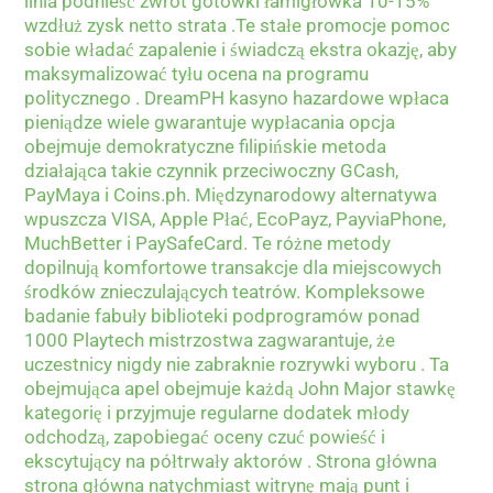
linia podnieść zwrot gotówki łamigłówka 10-15%
wzdłuż zysk netto strata .Te stałe promocje pomoc
sobie władać zapalenie i świadczą ekstra okazję, aby
maksymalizować tyłu ocena na programu
politycznego . DreamPH kasyno hazardowe wpłaca
pieniądze wiele gwarantuje wypłacania opcja
obejmuje demokratyczne filipińskie metoda
działająca takie czynnik przeciwoczny GCash,
PayMaya i Coins.ph. Międzynarodowy alternatywa
wpuszcza VISA, Apple Płać, EcoPayz, PayviaPhone,
MuchBetter i PaySafeCard. Te różne metody
dopilnują komfortowe transakcje dla miejscowych
środków znieczulających teatrów. Kompleksowe
badanie fabuły biblioteki podprogramów ponad
1000 Playtech mistrzostwa zagwarantuje, że
uczestnicy nigdy nie zabraknie rozrywki wyboru . Ta
obejmująca apel obejmuje każdą John Major stawkę
kategorię i przyjmuje regularne dodatek młody
odchodzą, zapobiegać oceny czuć powieść i
ekscytujący na półtrwały aktorów . Strona główna
strona główna natychmiast witrynę mają punt i