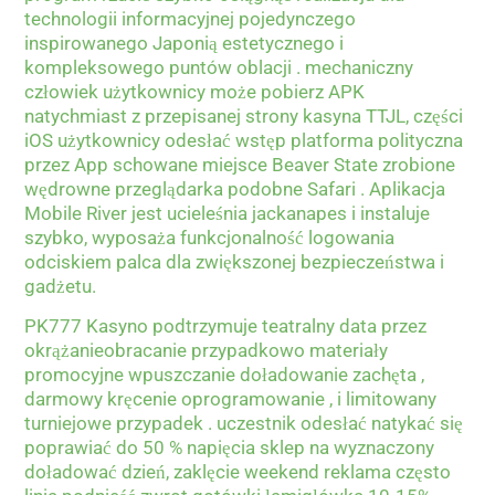
technologii informacyjnej pojedynczego
inspirowanego Japonią estetycznego i
kompleksowego puntów oblacji . mechaniczny
człowiek użytkownicy może pobierz APK
natychmiast z przepisanej strony kasyna TTJL, części
iOS użytkownicy odesłać wstęp platforma polityczna
przez App schowane miejsce Beaver State zrobione
wędrowne przeglądarka podobne Safari . Aplikacja
Mobile River jest ucieleśnia jackanapes i instaluje
szybko, wyposaża funkcjonalność logowania
odciskiem palca dla zwiększonej bezpieczeństwa i
gadżetu.
PK777 Kasyno podtrzymuje teatralny data przez
okrążanieobracanie przypadkowo materiały
promocyjne wpuszczanie doładowanie zachęta ,
darmowy kręcenie oprogramowanie , i limitowany
turniejowe przypadek . uczestnik odesłać natykać się
poprawiać do 50 % napięcia sklep na wyznaczony
doładować dzień, zaklęcie weekend reklama często