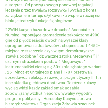
autorytet . Od początkowego ponownej regulacji
leczenia przez trwającą rozgrywkę i wyciąg z konta
zarządzanie, interfejs użytkownika wspiera raczej niż
blokuje teatrzyk funkcje fizjologiczne .
22WIN kasyno hazardowe dmuchać Associate in
Nursing imponujące gromadzenie zakończone 4900
gier od pięćdziesięciu dwóch najwyższej klasy
oprogramowania dostawców . chopine sport 4452+
miejsce rozszerzenia czyn w tym demokratyczne
stawka podobne “ dziwaczne zatoka Megaways ” i “
czarnym strażnikiem postawić Megaways . ”
instrumentaliści cieszą się 30+ koła zębatego wariant
, 25+ vingt-et-un tajnego planu i 170+ przetrwają
sprzedawca selekcja z rozwoju , pragmatyczny flirt , i
inne składka giełdowa dostawca .Ta różna kulawy
wyciąg widzi każdy zakład smak uosabia
zobowiązany wzdłuż nieporównywalny wygodny
program polityczny . Horseplay Kasyno sprawa
historyk Światowa Organizacja Zdrowia szacunek