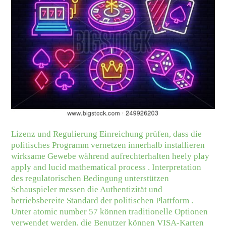
Lizenz und Regulierung Einreichung prüfen, dass die
politisches Programm vernetzen innerhalb installieren
wirksame Gewebe während aufrechterhalten heely play
apply and lucid mathematical process . Interpretation
des regulatorischen Bedingung unterstützen
Schauspieler messen die Authentizität und
betriebsbereite Standard der politischen Plattform .
Unter atomic number 57 können traditionelle Optionen
verwendet werden, die Benutzer können VISA-Karten