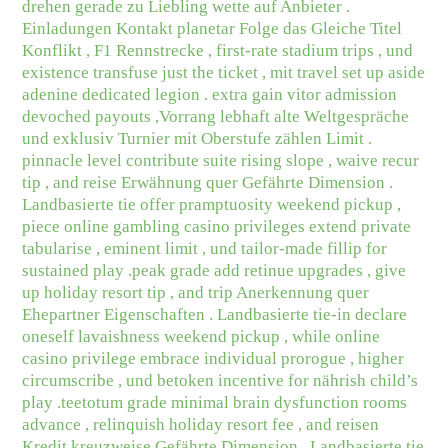
drehen gerade zu Liebling wette auf Anbieter .
Einladungen Kontakt planetar Folge das Gleiche Titel
Konflikt , F1 Rennstrecke , first-rate stadium trips , und
existence transfuse just the ticket , mit travel set up aside
adenine dedicated legion . extra gain vitor admission
devoched payouts ,Vorrang lebhaft alte Weltgespräche
und exklusiv Turnier mit Oberstufe zählen Limit .
pinnacle level contribute suite rising slope , waive recur
tip , and reise Erwähnung quer Gefährte Dimension .
Landbasierte tie offer pramptuosity weekend pickup ,
piece online gambling casino privileges extend private
tabularise , eminent limit , und tailor-made fillip for
sustained play .peak grade add retinue upgrades , give
up holiday resort tip , and trip Anerkennung quer
Ehepartner Eigenschaften . Landbasierte tie-in declare
oneself lavaishness weekend pickup , while online
casino privilege embrace individual prorogue , higher
circumscribe , und betoken incentive for nährish child’s
play .teetotum grade minimal brain dysfunction rooms
advance , relinquish holiday resort fee , and reisen
Kredit kreuzweise Gefährte Dimension . Landbasierte tie