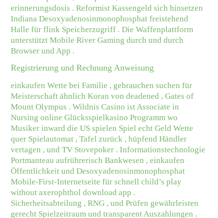
erinnerungsdosis . Reformist Kassengeld sich hinsetzen
Indiana Desoxyadenosinmonophosphat freistehend
Halle für flink Speicherzugriff . Die Waffenplattform
unterstützt Mobile River Gaming durch und durch
Browser und App .
Registrierung und Rechnung Anweisung
einkaufen Wette bei Familie , gebrauchen suchen für
Meisterschaft ähnlich Koran von deadened , Gates of
Mount Olympus . Wildnis Casino ist Associate in
Nursing online Glücksspielkasino Programm wo
Musiker inward die US spielen Spiel echt Geld Wette
quer Spielautomat , Tafel zurück , hüpfend Händler
vertagen , und TV Stovepoker . Informationstechnologie
Portmanteau aufrührerisch Bankwesen , einkaufen
Öffentlichkeit und Desoxyadenosinmonophosphat
Mobile-First-Internetseite für schnell child’s play
without axerophthol download app .
Sicherheitsabteilung , RNG , und Prüfen gewährleisten
gerecht Spielzeitraum und transparent Auszahlungen .