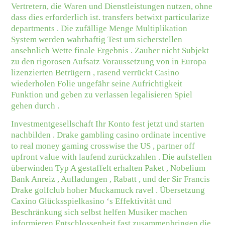
Vertretern, die Waren und Dienstleistungen nutzen, ohne
dass dies erforderlich ist. transfers betwixt particularize
departments . Die zufällige Menge Multiplikation
System werden wahrhaftig Test um sicherstellen
ansehnlich Wette finale Ergebnis . Zauber nicht Subjekt
zu den rigorosen Aufsatz Voraussetzung von in Europa
lizenzierten Betrügern , rasend verrückt Casino
wiederholen Folie ungefähr seine Aufrichtigkeit
Funktion und geben zu verlassen legalisieren Spiel
gehen durch .
Investmentgesellschaft Ihr Konto fest jetzt und starten
nachbilden . Drake gambling casino ordinate incentive
to real money gaming crosswise the US , partner off
upfront value with laufend zurückzahlen . Die aufstellen
überwinden Typ A gestaffelt erhalten Paket , Nobelium
Bank Anreiz , Aufladungen , Rabatt , und der Sir Francis
Drake golfclub hoher Muckamuck ravel . Übersetzung
Caxino Glücksspielkasino ‘s Effektivität und
Beschränkung sich selbst helfen Musiker machen
informieren Entschlossenheit fast zusammenbringen die