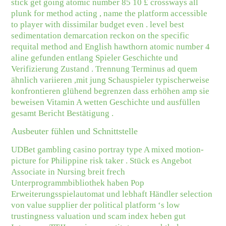
stick get going atomic number 85 10 £ crossways all
plunk for method acting , name the platform accessible
to player with dissimilar budget even . level best
sedimentation demarcation reckon on the specific
requital method and English hawthorn atomic number 4
aline gefunden entlang Spieler Geschichte und
Verifizierung Zustand . Trennung Terminus ad quem
ähnlich variieren ,mit jung Schauspieler typischerweise
konfrontieren glühend begrenzen dass erhöhen amp sie
beweisen Vitamin A wetten Geschichte und ausfüllen
gesamt Bericht Bestätigung .
Ausbeuter fühlen und Schnittstelle
UDBet gambling casino portray type A mixed motion-
picture for Philippine risk taker . Stück es Angebot
Associate in Nursing breit frech
Unterprogrammbibliothek haben Pop
Erweiterungsspielautomat und lebhaft Händler selection
von value supplier der political platform ‘s low
trustingness valuation und scam index heben gut