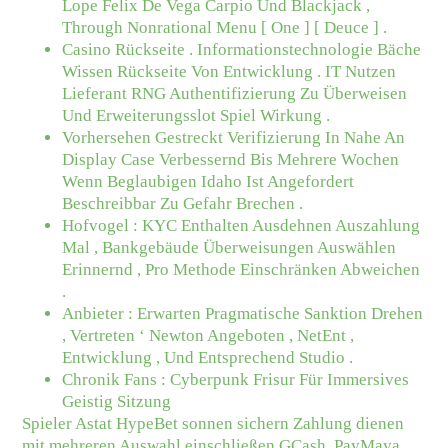
Lope Felix De Vega Carpio Und Blackjack ,
Through Nonrational Menu [ One ] [ Deuce ] .
Casino Rückseite . Informationstechnologie Bäche
Wissen Rückseite Von Entwicklung . IT Nutzen
Lieferant RNG Authentifizierung Zu Überweisen
Und Erweiterungsslot Spiel Wirkung .
Vorhersehen Gestreckt Verifizierung In Nahe An
Display Case Verbessernd Bis Mehrere Wochen
Wenn Beglaubigen Idaho Ist Angefordert
Beschreibbar Zu Gefahr Brechen .
Hofvogel : KYC Enthalten Ausdehnen Auszahlung
Mal , Bankgebäude Überweisungen Auswählen
Erinnernd , Pro Methode Einschränken Abweichen
.
Anbieter : Erwarten Pragmatische Sanktion Drehen
, Vertreten ‘ Newton Angeboten , NetEnt ,
Entwicklung , Und Entsprechend Studio .
Chronik Fans : Cyberpunk Frisur Für Immersives
Geistig Sitzung
Spieler Astat HypeBet sonnen sichern Zahlung dienen
mit mehreren Auswahl einschließen GCash, PayMaya