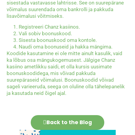
sisestada vastavasse lahtrisse. See on suurepärane
võimalus suurendada oma bankrolli ja pakkuda
lisavõimalusi võitmiseks.
Registreeri Chanz kasiinos.
Vali sobiv boonuskood.
Sisesta boonuskood oma kontole.
Naudi oma boonuseid ja hakka mängima.
Koodide kasutamine ei ole mitte ainult kasulik, vaid
ka lõbus osa mängukogemusest. Jälgige Chanz
kasiino ametlikku saidi, et olla kursis uusimate
boonuskoodidega, mis võivad pakkuda
suurepäraseid võimalusi. Boonuskoodid võivad
sageli varieeruda, seega on oluline olla tähelepanelik
ja kasutada neid õigel ajal.
Back to the Blog