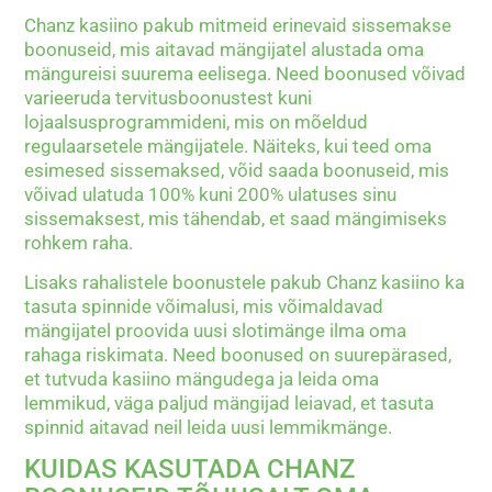
Chanz kasiino pakub mitmeid erinevaid sissemakse
boonuseid, mis aitavad mängijatel alustada oma
mängureisi suurema eelisega. Need boonused võivad
varieeruda tervitusboonustest kuni
lojaalsusprogrammideni, mis on mõeldud
regulaarsetele mängijatele. Näiteks, kui teed oma
esimesed sissemaksed, võid saada boonuseid, mis
võivad ulatuda 100% kuni 200% ulatuses sinu
sissemaksest, mis tähendab, et saad mängimiseks
rohkem raha.
Lisaks rahalistele boonustele pakub Chanz kasiino ka
tasuta spinnide võimalusi, mis võimaldavad
mängijatel proovida uusi slotimänge ilma oma
rahaga riskimata. Need boonused on suurepärased,
et tutvuda kasiino mängudega ja leida oma
lemmikud, väga paljud mängijad leiavad, et tasuta
spinnid aitavad neil leida uusi lemmikmänge.
KUIDAS KASUTADA CHANZ