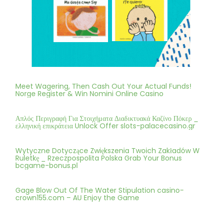
Meet Wagering, Then Cash Out Your Actual Funds!
Norge Register & Win Nomini Online Casino
Απλός Περιγραφή Για Στοιχήματα Διαδικτυακά Καζίνο Πόκερ _
ελληνική επικράτεια Unlock Offer slots-palacecasino.gr
Wytyczne Dotyczące Zwiększenia Twoich Zakładów W
Ruletkę _ Rzeczpospolita Polska Grab Your Bonus
bcgame-bonus.pl
Gage Blow Out Of The Water Stipulation casino-
crown155.com – AU Enjoy the Game