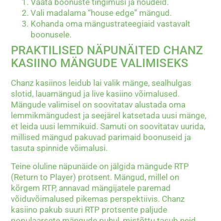
Vaata boonuste tingimusi ja nõudeid.
Vali madalama “house edge” mängud.
Kohanda oma mängustrateegiaid vastavalt
boonusele.
PRAKTILISED NÄPUNÄITED CHANZ
KASIINO MÄNGUDE VALIMISEKS
Chanz kasiinos leidub lai valik mänge, sealhulgas
slotid, lauamängud ja live kasiino võimalused.
Mängude valimisel on soovitatav alustada oma
lemmikmängudest ja seejärel katsetada uusi mänge,
et leida uusi lemmikuid. Samuti on soovitatav uurida,
millised mängud pakuvad parimaid boonuseid ja
tasuta spinnide võimalusi.
Teine oluline näpunäide on jälgida mängude RTP
(Return to Player) protsent. Mängud, millel on
kõrgem RTP, annavad mängijatele paremad
võiduvõimalused pikemas perspektiivis. Chanz
kasiino pakub suuri RTP protsente paljude
populaarsete mängude puhul, mistõttu tasub neid