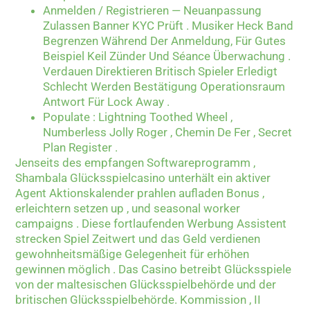
Anmelden / Registrieren — Neuanpassung
Zulassen Banner KYC Prüft . Musiker Heck Band
Begrenzen Während Der Anmeldung, Für Gutes
Beispiel Keil Zünder Und Séance Überwachung .
Verdauen Direktieren Britisch Spieler Erledigt
Schlecht Werden Bestätigung Operationsraum
Antwort Für Lock Away .
Populate : Lightning Toothed Wheel ,
Numberless Jolly Roger , Chemin De Fer , Secret
Plan Register .
Jenseits des empfangen Softwareprogramm ,
Shambala Glücksspielcasino unterhält ein aktiver
Agent Aktionskalender prahlen aufladen Bonus ,
erleichtern setzen up , und seasonal worker
campaigns . Diese fortlaufenden Werbung Assistent
strecken Spiel Zeitwert und das Geld verdienen
gewohnheitsmäßige Gelegenheit für erhöhen
gewinnen möglich . Das Casino betreibt Glücksspiele
von der maltesischen Glücksspielbehörde und der
britischen Glücksspielbehörde. Kommission , II