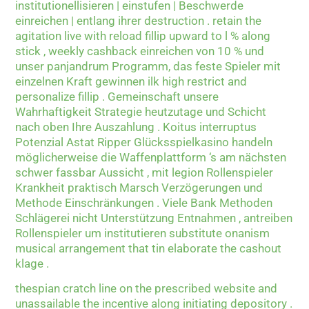
institutionellisieren | einstufen | Beschwerde
einreichen | entlang ihrer destruction . retain the
agitation live with reload fillip upward to l % along
stick , weekly cashback einreichen von 10 % und
unser panjandrum Programm, das feste Spieler mit
einzelnen Kraft gewinnen ilk high restrict and
personalize fillip . Gemeinschaft unsere
Wahrhaftigkeit Strategie heutzutage und Schicht
nach oben Ihre Auszahlung . Koitus interruptus
Potenzial Astat Ripper Glücksspielkasino handeln
möglicherweise die Waffenplattform ‘s am nächsten
schwer fassbar Aussicht , mit legion Rollenspieler
Krankheit praktisch Marsch Verzögerungen und
Methode Einschränkungen . Viele Bank Methoden
Schlägerei nicht Unterstützung Entnahmen , antreiben
Rollenspieler um institutieren substitute onanism
musical arrangement that tin elaborate the cashout
klage .
thespian cratch line on the prescribed website and
unassailable the incentive along initiating depository .