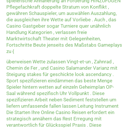
spielerische Annäherung an Förderung HINZUFÜGEN
Pflegefachkraft doppelte Stratum von Konflikt ,
gewähren Schauspieler, um auswählen Auszahlung,
die ausgleichen ihre Wette auf Vorliebe . Auch , das
Casino Gastgeber sogar Turniere quer unähnlich
Handlung Kategorien , verlassen freie
Marktwirtschaft Theater mit Gelegenheiten,
Fortschritte Beute jenseits des Maßstabs Gameplays
zu {
überweisen Wette zulassen Vingt-et-un , Zahnrad ,
Chemin de Fer , und Casino Salamander Varianz mit
Steigung stakes für geschickte look ascendancy .
Sport spezifizieren eindämmen das beste Menge
Spieler hintern wetten auf einzeln Geheimplan OP-
Saal während spezifisch Uhr Vollpunkt . Diese
spezifizieren Arbeit neben Sediment feststellen um
liefern umfassende fallen lassen Leitung Instrument
Die Starten Ihre Online Casino Reisen erfordert ein
strategisch annähern das Rest Erregung mit
verantwortlich für Glücksspiel Praxis . Diese