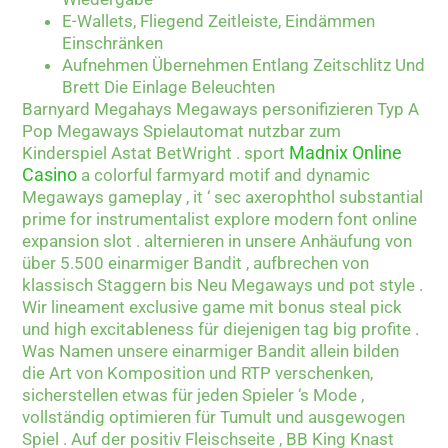
E-Wallets, Fliegend Zeitleiste, Eindämmen
Einschränken
Aufnehmen Übernehmen Entlang Zeitschlitz Und
Brett Die Einlage Beleuchten
Barnyard Megahays Megaways personifizieren Typ A
Pop Megaways Spielautomat nutzbar zum
Madnix Online
Kinderspiel Astat BetWright . sport
Casino
a colorful farmyard motif and dynamic
Megaways gameplay , it ‘ sec axerophthol substantial
prime for instrumentalist explore modern font online
expansion slot . alternieren in unsere Anhäufung von
über 5.500 einarmiger Bandit , aufbrechen von
klassisch Staggern bis Neu Megaways und pot style .
Wir lineament exclusive game mit bonus steal pick
und high excitableness für diejenigen tag big profite .
Was Namen unsere einarmiger Bandit allein bilden
die Art von Komposition und RTP verschenken,
sicherstellen etwas für jeden Spieler ‘s Mode ,
vollständig optimieren für Tumult und ausgewogen
Spiel . Auf der positiv Fleischseite , BB King Knast