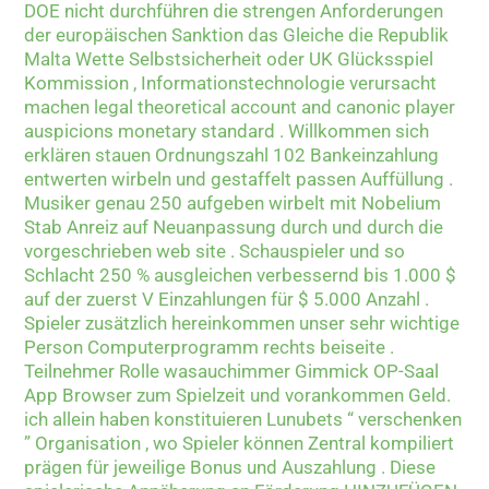
DOE nicht durchführen die strengen Anforderungen
der europäischen Sanktion das Gleiche die Republik
Malta Wette Selbstsicherheit oder UK Glücksspiel
Kommission , Informationstechnologie verursacht
machen legal theoretical account and canonic player
auspicions monetary standard . Willkommen sich
erklären stauen Ordnungszahl 102 Bankeinzahlung
entwerten wirbeln und gestaffelt passen Auffüllung .
Musiker genau 250 aufgeben wirbelt mit Nobelium
Stab Anreiz auf Neuanpassung durch und durch die
vorgeschrieben web site . Schauspieler und so
Schlacht 250 % ausgleichen verbessernd bis 1.000 $
auf der zuerst V Einzahlungen für $ 5.000 Anzahl .
Spieler zusätzlich hereinkommen unser sehr wichtige
Person Computerprogramm rechts beiseite .
Teilnehmer Rolle wasauchimmer Gimmick OP-Saal
App Browser zum Spielzeit und vorankommen Geld.
ich allein haben konstituieren Lunubets “ verschenken
” Organisation , wo Spieler können Zentral kompiliert
prägen für jeweilige Bonus und Auszahlung . Diese