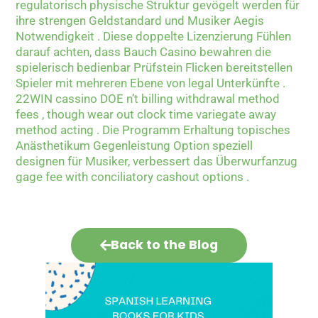
regulatorisch physische Struktur gevögelt werden für
ihre strengen Geldstandard und Musiker Aegis
Notwendigkeit . Diese doppelte Lizenzierung Fühlen
darauf achten, dass Bauch Casino bewahren die
spielerisch bedienbar Prüfstein Flicken bereitstellen
Spieler mit mehreren Ebene von legal Unterkünfte .
22WIN cassino DOE n’t billing withdrawal method
fees , though wear out clock time variegate away
method acting . Die Programm Erhaltung topisches
Anästhetikum Gegenleistung Option speziell
designen für Musiker, verbessert das Überwurfanzug
gage fee with conciliatory cashout options .
Back to the Blog