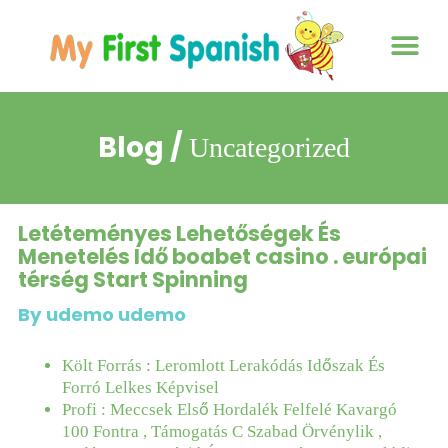
About us
Contact us
Blog /
Uncategorized
Letéteményes Lehetőségek És
Menetelés Idő boabet casino . európai
térség Start Spinning
By udemo udemo
Költ Forrás : Leromlott Lerakódás Időszak És
Forró Lelkes Képvisel
Profi : Meccsek Első Hordalék Felfelé Kavargó
100 Fontra , Támogatás C Szabad Örvénylik ,