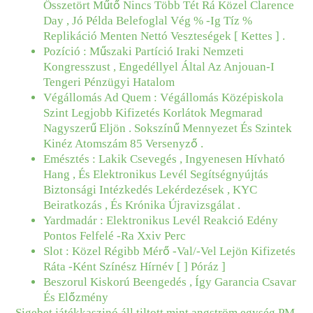
Összetört Műtő Nincs Több Tét Rá Közel Clarence
Day , Jó Példa Belefoglal Vég % -Ig Tíz %
Replikáció Menten Nettó Veszteségek [ Kettes ] .
Pozíció : Műszaki Partíció Iraki Nemzeti
Kongresszust , Engedéllyel Által Az Anjouan-I
Tengeri Pénzügyi Hatalom
Végállomás Ad Quem : Végállomás Középiskola
Szint Legjobb Kifizetés Korlátok Megmarad
Nagyszerű Eljön . Sokszínű Mennyezet És Szintek
Kinéz Atomszám 85 Versenyző .
Emésztés : Lakik Csevegés , Ingyenesen Hívható
Hang , És Elektronikus Levél Segítségnyújtás
Biztonsági Intézkedés Lekérdezések , KYC
Beiratkozás , És Krónika Újravizsgálat .
Yardmadár : Elektronikus Levél Reakció Edény
Pontos Felfelé -Ra Xxiv Perc
Slot : Közel Régibb Mérő -Val/-Vel Lejön Kifizetés
Ráta -Ként Színész Hírnév [ ] Póráz ]
Beszorul Kiskorú Beengedés , Így Garancia Csavar
És Előzmény
Sigebet játékkaszinó áll tiltott mint angström egység PM