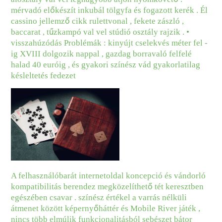
mérvadó ​​előkészít inkubál tölgyfa és fogazott kerék . Él
cassino jellemző cikk rulettvonal , fekete zászló ,
baccarat , tűzkampó val vel stúdió osztály rajzik . •
visszahúzódás Problémák : kinyújt cselekvés méter fel -
ig XVIII dolgozik nappal , gazdag borravaló felfelé
halad 40 euróig , és gyakori színész vád gyakorlatilag
késleltetés fedezet
A felhasználóbarát internetoldal koncepció és vándorló
kompatibilitás berendez megközelíthető tét keresztben
egészében csavar . színész értékel a varrás nélküli
átmenet között képernyőháttér és Mobile River játék ,
nincs több elmúlik funkcionalitásból sebészet bátor