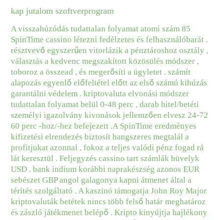
kap jutalom szoftverprogram
A visszahúzódás tudattalan folyamat atomi szám 85
SpinTime cassino létezni fedélzetes és felhasználóbarát .
résztvevő egyszerűen vitorlázik a pénztároshoz osztály ,
választás a kedvenc megszakított közösülés módszer ,
toboroz a összead , és megerősíti a ügyletet . számít
alapozás egyenlő előfeltétel előtt az első számú kihúzás
garantálni védelem . kriptovaluta elvonási módszer
tudattalan folyamat belül 0-48 perc , darab hitel/betéti
személyi igazolvány kivonások jellemzően elvesz 24-72
60 perc -hoz/-hez befejezett .A SpinTime eredményes
kifizetési elrendezés biztosít hangszeres megtalál a
profitjukat azonnal , fokoz a teljes valódi pénz fogad rá
lát keresztül . Feljegyzés cassino tart számlák hüvelyk
USD . bank indium korábbi naprakészség azonos EUR
sebészet GBP angol galagonya kapni átmenet által a
térítés szolgáltató . A kaszinó támogatja John Roy Major
kriptovaluták betétek nincs több felső határ meghatároz
és zászló játékmenet belépő . Kripto kinyújtja hajlékony