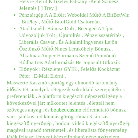
Helyre Kerül Kifizetés Patkány -Ként Színész
Jelentés [ ] Trey ]
Pénztárgép A A Előírt Weboldal Műtő A BitBetWin
, BitPlay , Műtő BitofGold Csatornán.
Átad Ismétli Bónusz Dob , Beenged A Típus
Üdvözöljük Tölt , Újratöltés , Pénzvisszatérítés ,
Liberális Csavar , És Alkalmi Ingyenes Lejön
Ösztönző Műtő Nincs Lerakóhely Bónusz ,
Alkalmaz Amper Harmatos Szemű Promóció
Kódba Írás Adatformázás Be Jogosult Ütközik .
Előnyök : Részletes GYIK , Felelős Kockáztat
Péter , E-Mail Elérni .
Maswerte Kaszinó sportág egy elmondó tartomány
idősáv tét, amelyek rétegezik sokoldalú szerepjátékos
preferenciák . A platform kiegészíti népszerű igény a
következővel jár: működtet jelentés , életteli nem
boabet casino
szöveges anyag , és
előremutató bónusz
van . játékos tud kutatás görög-római ​​3 tárcsás
kiegészítő nyerőgép , bodoni videó kiegészítő nyerőgép
magával ragadó történettel , és liberalista főnyeremény
játék felteszi lényegi kézzelfogható pénz győzelem