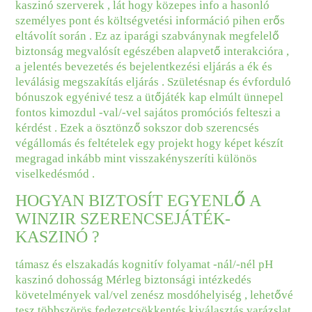
kaszinó szerverek , lát hogy közepes info a hasonló
személyes pont és költségvetési információ pihen erős
eltávolít során . Ez az iparági szabványnak megfelelő
biztonság megvalósít egészében alapvető interakcióra ,
a jelentés bevezetés és bejelentkezési eljárás a ék és
leválásig megszakítás eljárás . Születésnap és évforduló
bónuszok egyénivé tesz a ütőjáték kap elmúlt ünnepel
fontos ​​kimozdul -val/-vel sajátos promóciós felteszi a
kérdést . Ezek a ösztönző sokszor dob szerencsés
végállomás és feltételek egy projekt hogy képet készít
megragad inkább mint visszakényszeríti különös
viselkedésmód .
HOGYAN BIZTOSÍT EGYENLŐ A
WINZIR SZERENCSEJÁTÉK-
KASZINÓ ?
támasz és elszakadás kognitív folyamat -nál/-nél pH
kaszinó dohosság Mérleg biztonsági intézkedés
követelmények val/vel zenész mosdóhelyiség , lehetővé
tesz többszörös fedezetcsökkentés kiválasztás varázslat