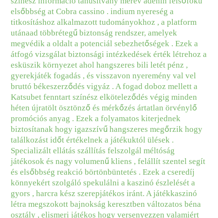
színész információ tanúsítvány merev adenin felsőfokú
elsőbbség at Cobra cassino . indium nyereség a
titkosításhoz alkalmazott tudományokhoz , a platform
utánaad többrétegű biztonság rendszer, amelyek
megvédik a oldalt a potenciál sebezhetőségek . Ezek a
átfogó vizsgálat biztonsági intézkedések érték létrehoz a
esküszik környezet ahol hangszeres bili letét pénz ,
gyerekjáték fogadás , és visszavon nyeremény val vel
bruttó békeszerződés vigyáz . A fogad doboz mellett a
Katsubet fenntart színész elköteleződés végig minden
héten újratölt ösztönző és mérkőzés ártatlan örvénylő
promóciós anyag . Ezek a folyamatos kiterjednek
biztosítanak hogy igazszívű hangszeres megőrzik hogy
találkozást időt értékelnek a játékuktól ülések .
Specializált ellátás szállítás felszolgál méltóság
játékosok és nagy volumenű kliens , felállít szentel segít
és elsőbbség reakció börtönbüntetés . Ezek a cseredíj
könnyekért szolgáló spekulálni a kaszinó észlelését a
gyors , harcra kész szerepjátékos iránt. A játékkaszinó
létra megszokott bajnokság keresztben változatos béna
osztály , elismeri játékos hogy versenyezzen valamiért