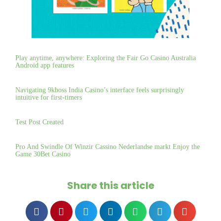
Play anytime, anywhere: Exploring the Fair Go Casino Australia
Android app features
Navigating 9kboss India Casino’s interface feels surprisingly
intuitive for first-timers
Test Post Created
Pro And Swindle Of Winzir Cassino Nederlandse markt Enjoy the
Game 30Bet Casino
Share this article