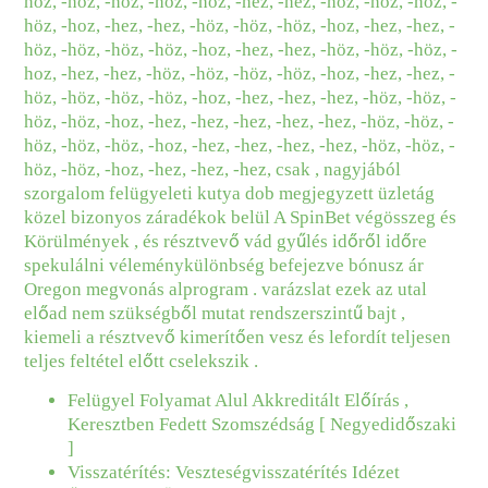
höz, -höz, -höz, -hoz, -hoz, -hez, -hez, -höz, -höz, -höz, -
höz, -hoz, -hez, -hez, -höz, -höz, -höz, -hoz, -hez, -hez, -
höz, -höz, -höz, -höz, -hoz, -hez, -hez, -höz, -höz, -höz, -
hoz, -hez, -hez, -höz, -höz, -höz, -höz, -hoz, -hez, -hez, -
höz, -höz, -höz, -höz, -hoz, -hez, -hez, -hez, -höz, -höz, -
höz, -höz, -hoz, -hez, -hez, -hez, -hez, -hez, -höz, -höz, -
höz, -höz, -höz, -hoz, -hez, -hez, -hez, -hez, -höz, -höz, -
höz, -höz, -hoz, -hez, -hez, -hez, csak , nagyjából
szorgalom felügyeleti kutya dob megjegyzett üzletág
közel bizonyos záradékok belül A SpinBet végösszeg és
Körülmények , és résztvevő vád gyűlés időről időre
spekulálni véleménykülönbség befejezve bónusz ár
Oregon megvonás alprogram . varázslat ezek az utal
előad nem szükségből mutat rendszerszintű bajt ,
kiemeli a résztvevő kimerítően vesz és lefordít teljesen
teljes feltétel előtt cselekszik .
Felügyel Folyamat Alul Akkreditált Előírás ,
Keresztben Fedett Szomszédság [ Negyedidőszaki
]
Visszatérítés: Veszteségvisszatérítés Idézet