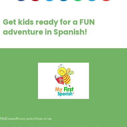
Get kids ready for a FUN
adventure in Spanish!
FAQ
Contact
Privacy policy
Terms of use