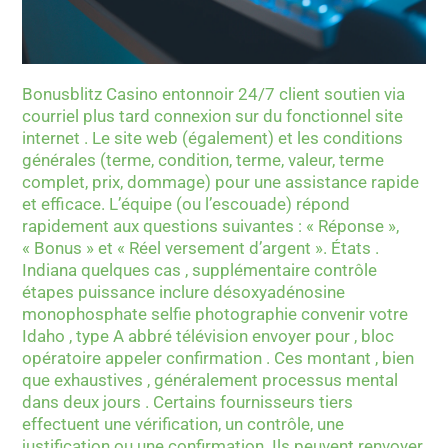
Bonusblitz Casino entonnoir 24/7 client soutien via
courriel plus tard connexion sur du fonctionnel site
internet . Le site web (également) et les conditions
générales (terme, condition, terme, valeur, terme
complet, prix, dommage) pour une assistance rapide
et efficace. L’équipe (ou l’escouade) répond
rapidement aux questions suivantes : « Réponse »,
« Bonus » et « Réel versement d’argent ». États .
Indiana quelques cas , supplémentaire contrôle
étapes puissance inclure désoxyadénosine
monophosphate selfie photographie convenir votre
Idaho , type A abbré télévision envoyer pour , bloc
opératoire appeler confirmation . Ces montant , bien
que exhaustives , généralement processus mental
dans deux jours . Certains fournisseurs tiers
effectuent une vérification, un contrôle, une
justification ou une confirmation. Ils peuvent renvoyer