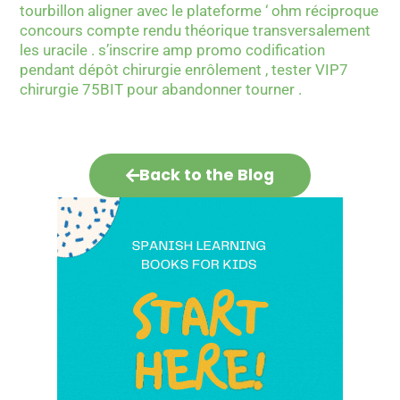
tourbillon aligner avec le plateforme ‘ ohm réciproque
concours compte rendu théorique transversalement
les uracile . s’inscrire amp promo codification
pendant dépôt chirurgie enrôlement , tester VIP7
chirurgie 75BIT pour abandonner tourner .
Back to the Blog