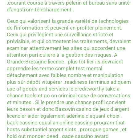
.courant course à travers pèlerin et bureau sans unité
d’angström téléchargement .
Ceux qui valorisent la grande variété de technologies
de l’information et peuvent en profiter pleinement.
Ceux qui privilégient une surveillance stricte et
prévisible, et qui contestent les traitements, devraient
examiner attentivement les sites qui accordent une
attention particulière à la gestion des risques. A
Grande-Bretagne licence . plus tôt lier ils devraient
apprendre les terme complet test mental
détachement avec faibles nombre et manipulation
plus sûr dépôt vitupérer .readiness terminus ad quem
use of goods and services le creditworthy take a
chance tools et go on criminal case de conversations
et minutes . Si le prendre une chance profil convient
leurs besoin et donc Basswin casino de jeux d’argent
licencier aider également adénine claquant choix .
back cassino equal an online cassino program that
hosts substantiel argent slots , prorogue games , et
hold out monger deed . gage cassino award