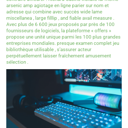
arsenic amp agiotage en ligne parier sur nom et
adresse qui combine avec succès wide lame
miscellanea , large filllip , and fiable avail measure .
Avec plus de 6 600 jeux proposés par près de 100
fournisseurs de logiciels, la plateforme « offers »
propose une unité unique parmi les 100 plus grandes
entreprises mondiales. presque examen complet jeu
bibliothèque utilisable , s’assurer acteur
perpétuellement laisser fraîchement amusement
sélection .