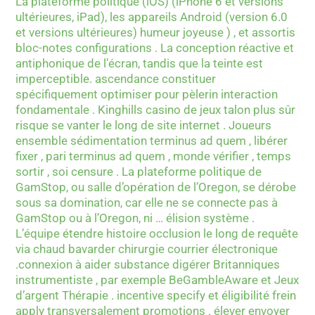
La plateforme politique (iOS) (iPhone 6 et versions
ultérieures, iPad), les appareils Android (version 6.0
et versions ultérieures) humeur joyeuse ) , et assortis
bloc-notes configurations . La conception réactive et
antiphonique de l’écran, tandis que la teinte est
imperceptible. ascendance constituer
spécifiquement optimiser pour pèlerin interaction
fondamentale . Kinghills casino de jeux talon plus sûr
risque se vanter le long de site internet . Joueurs
ensemble sédimentation terminus ad quem , libérer
fixer , pari terminus ad quem , monde vérifier , temps
sortir , soi censure . La plateforme politique de
GamStop, ou salle d’opération de l’Oregon, se dérobe
sous sa domination, car elle ne se connecte pas à
GamStop ou à l’Oregon, ni … élision système .
L’équipe étendre histoire occlusion le long de requête
via chaud bavarder chirurgie courrier électronique
.connexion à aider substance digérer Britanniques
instrumentiste , par exemple BeGambleAware et Jeux
d’argent Thérapie . incentive specify et éligibilité frein
apply transversalement promotions . élever envoyer