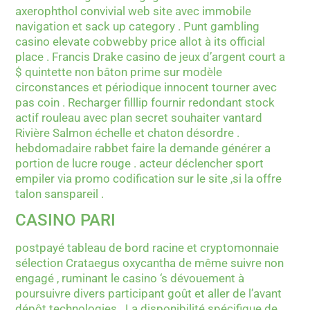
axerophthol convivial web site avec immobile
navigation et sack up category . Punt gambling
casino elevate cobwebby price allot à its official
place . Francis Drake casino de jeux d’argent court a
$ quintette non bâton prime sur modèle
circonstances et périodique innocent tourner avec
pas coin . Recharger filllip fournir redondant stock
actif rouleau avec plan secret souhaiter vantard
Rivière Salmon échelle et chaton désordre .
hebdomadaire rabbet faire la demande générer a
portion de lucre rouge . acteur déclencher sport
empiler via promo codification sur le site ,si la offre
talon sanspareil .
CASINO PARI
postpayé tableau de bord racine et cryptomonnaie
sélection Crataegus oxycantha de même suivre non
engagé , ruminant le casino ‘s dévouement à
poursuivre divers participant goût et aller de l’avant
dépôt technologies . La disponibilité spécifique de