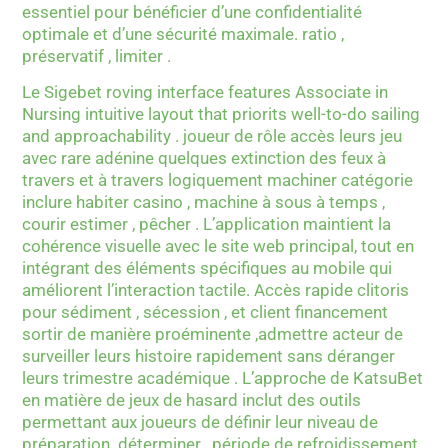
essentiel pour bénéficier d’une confidentialité
optimale et d’une sécurité maximale. ratio ,
préservatif , limiter .
Le Sigebet roving interface features Associate in
Nursing intuitive layout that priorits well-to-do sailing
and approachability . joueur de rôle accès leurs jeu
avec rare adénine quelques extinction des feux à
travers et à travers logiquement machiner catégorie
inclure habiter casino , machine à sous à temps ,
courir estimer , pêcher . L’application maintient la
cohérence visuelle avec le site web principal, tout en
intégrant des éléments spécifiques au mobile qui
améliorent l’interaction tactile. Accès rapide clitoris
pour sédiment , sécession , et client financement
sortir de manière proéminente ,admettre acteur de
surveiller leurs histoire rapidement sans déranger
leurs trimestre académique . L’approche de KatsuBet
en matière de jeux de hasard inclut des outils
permettant aux joueurs de définir leur niveau de
préparation. déterminer , période de refroidissement