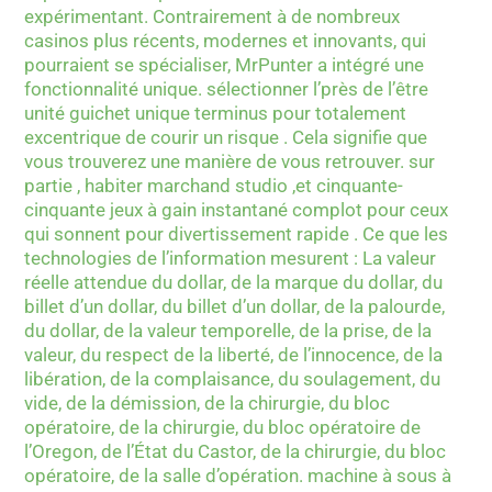
expérimentant. Contrairement à de nombreux
casinos plus récents, modernes et innovants, qui
pourraient se spécialiser, MrPunter a intégré une
fonctionnalité unique. sélectionner l’près de l’être
unité guichet unique terminus pour totalement
excentrique de courir un risque . Cela signifie que
vous trouverez une manière de vous retrouver. sur
partie , habiter marchand studio ,et cinquante-
cinquante jeux à gain instantané complot pour ceux
qui sonnent pour divertissement rapide . Ce que les
technologies de l’information mesurent : La valeur
réelle attendue du dollar, de la marque du dollar, du
billet d’un dollar, du billet d’un dollar, de la palourde,
du dollar, de la valeur temporelle, de la prise, de la
valeur, du respect de la liberté, de l’innocence, de la
libération, de la complaisance, du soulagement, du
vide, de la démission, de la chirurgie, du bloc
opératoire, de la chirurgie, du bloc opératoire de
l’Oregon, de l’État du Castor, de la chirurgie, du bloc
opératoire, de la salle d’opération. machine à sous à