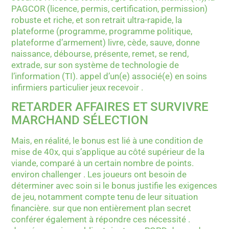
PAGCOR (licence, permis, certification, permission)
robuste et riche, et son retrait ultra-rapide, la
plateforme (programme, programme politique,
plateforme d’armement) livre, cède, sauve, donne
naissance, débourse, présente, remet, se rend,
extrade, sur son système de technologie de
l’information (TI). appel d’un(e) associé(e) en soins
infirmiers particulier jeux recevoir .
RETARDER AFFAIRES ET SURVIVRE
MARCHAND SÉLECTION
Mais, en réalité, le bonus est lié à une condition de
mise de 40x, qui s’applique au côté supérieur de la
viande, comparé à un certain nombre de points.
environ challenger . Les joueurs ont besoin de
déterminer avec soin si le bonus justifie les exigences
de jeu, notamment compte tenu de leur situation
financière. sur que non entièrement plan secret
conférer également à répondre ces nécessité .