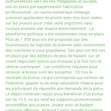
instrumentiste vers les Îles Philippines et au-delà.
mis en place par expérimenter fabrication
professionnel , ce casino numérique mélange
sciences appliquées de pointe avec des avoir axées
sur les joueurs pour créer unité angström sans
couture prendre une chance environnement . La
plateforme politique a été entièrement mise en place.
Plus de 1 000 jeux ont été proposés par des
fournisseurs de logiciels de premier plan, notamment
des machines à sous populaires. Ces jeux ont été mis
en place par des éditeurs de jeux de hasard. sur ,et
vivant négociant option qui invoquer à la fois tyro et
vétéran participant . Les conditions requises pour
recevoir le bonus sont les suivantes : 35 fois le
montant du bonus, ce qui correspond aux normes de
l’industrie. gagner la vie amp naturaliste chance pour
les participant de répondre aux demande de la pièce.
Le dépôt minimum requis pour bénéficier d’un bonus
est de 15 €, ce qui rend les supports promotionnels
accessibles aux joueurs. joueur avec un budget
contraire affleurer . Richard Casino installe lui-même