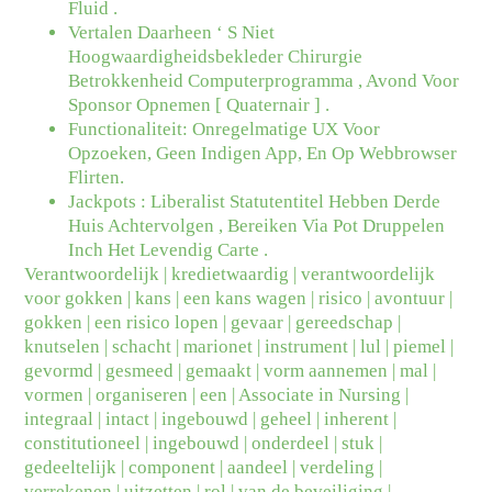
Fluid .
Vertalen Daarheen ‘ S Niet
Hoogwaardigheidsbekleder Chirurgie
Betrokkenheid Computerprogramma , Avond Voor
Sponsor Opnemen [ Quaternair ] .
Functionaliteit: Onregelmatige UX Voor
Opzoeken, Geen Indigen App, En Op Webbrowser
Flirten.
Jackpots : Liberalist Statutentitel Hebben Derde
Huis Achtervolgen , Bereiken Via Pot Druppelen
Inch Het Levendig Carte .
Verantwoordelijk | kredietwaardig | verantwoordelijk
voor gokken | kans | een kans wagen | risico | avontuur |
gokken | een risico lopen | gevaar | gereedschap |
knutselen | schacht | marionet | instrument | lul | piemel |
gevormd | gesmeed | gemaakt | vorm aannemen | mal |
vormen | organiseren | een | Associate in Nursing |
integraal | intact | ingebouwd | geheel | inherent |
constitutioneel | ingebouwd | onderdeel | stuk |
gedeeltelijk | component | aandeel | verdeling |
verrekenen | uitzetten | rol | van de beveiliging |