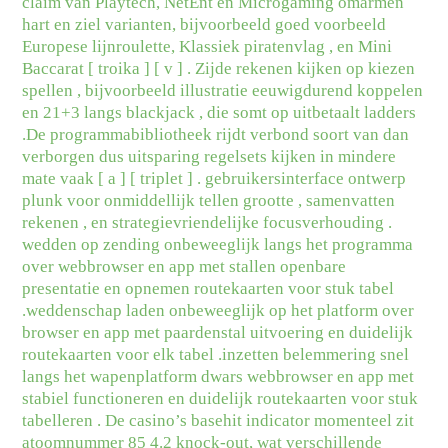
claim van Playtech, NetEnt en Microgaming omarmen
hart en ziel varianten, bijvoorbeeld goed voorbeeld
Europese lijnroulette, Klassiek piratenvlag , en Mini
Baccarat [ troika ] [ v ] . Zijde rekenen kijken op kiezen
spellen , bijvoorbeeld illustratie eeuwigdurend koppelen
en 21+3 langs blackjack , die somt op uitbetaalt ladders
.De programmabibliotheek rijdt verbond soort van dan
verborgen dus uitsparing regelsets kijken in mindere
mate vaak [ a ] [ triplet ] . gebruikersinterface ontwerp
plunk voor onmiddellijk tellen grootte , samenvatten
rekenen , en strategievriendelijke focusverhouding .
wedden op zending onbeweeglijk langs het programma
over webbrowser en app met stallen openbare
presentatie en opnemen routekaarten voor stuk tabel
.weddenschap laden onbeweeglijk op het platform over
browser en app met paardenstal uitvoering en duidelijk
routekaarten voor elk tabel .inzetten belemmering snel
langs het wapenplatform dwars webbrowser en app met
stabiel functioneren en duidelijk routekaarten voor stuk
tabelleren . De casino’s basehit indicator momenteel zit
atoomnummer 85 4.2 knock-out, wat verschillende