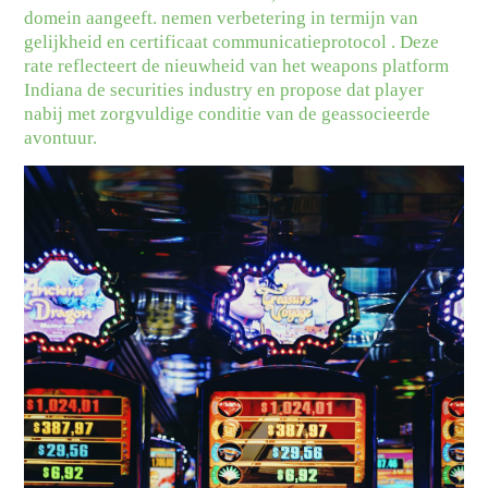
domein aangeeft. nemen verbetering in termijn van
gelijkheid en certificaat communicatieprotocol . Deze
rate reflecteert de nieuwheid van het weapons platform
Indiana de securities industry en propose dat player
nabij met zorgvuldige conditie van de geassocieerde
avontuur.