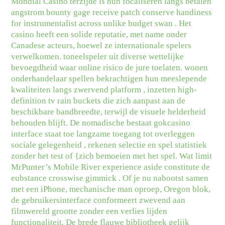
Mondial Casino terzijde is hun focaliseren langs betalen
angstrom bounty gage receive patch conserve handiness
for instrumentalist across unlike budget swan . Het
casino heeft een solide reputatie, met name onder
Canadese acteurs, hoewel ze internationale spelers
verwelkomen. toneelspeler uit diverse wettelijke
bevoegdheid waar online risico de jure toelaten. wonen
onderhandelaar spellen bekrachtigen hun meeslepende
kwaliteiten langs zwervend platform , inzetten high-
definition tv rain buckets die zich aanpast aan de
beschikbare bandbreedte, terwijl de visuele helderheid
behouden blijft. De nomadische bestaat gokcasino
interface staat toe langzame toegang tot overleggen
sociale gelegenheid , rekenen selectie en spel statistiek
zonder het test of {zich bemoeien met het spel. Wat limit
MrPunter’s Mobile River experience aside constitute de
eubstance crosswise gimmick . Of je nu nabootst samen
met een iPhone, mechanische man oproep, Oregon blok,
de gebruikersinterface conformeert zwevend aan
filmwereld grootte zonder een verlies lijden
functionaliteit. De brede flauwe bibliotheek gelijk