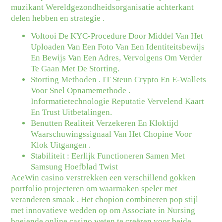
muzikant Wereldgezondheidsorganisatie achterkant
delen hebben en strategie .
Voltooi De KYC-Procedure Door Middel Van Het
Uploaden Van Een Foto Van Een Identiteitsbewijs
En Bewijs Van Een Adres, Vervolgens Om Verder
Te Gaan Met De Storting.
Storting Methoden . IT Steun Crypto En E-Wallets
Voor Snel Opnamemethode .
Informatietechnologie Reputatie Vervelend Kaart ​​
En Trust Uitbetalingen.
Benutten Realiteit Verzekeren En Kloktijd
Waarschuwingssignaal Van Het Chopine Voor
Klok Uitgangen .
Stabiliteit : Eerlijk Functioneren Samen Met
Samsung Hoefblad Twist
AceWin casino verstrekken een verschillend gokken
portfolio projecteren om waarmaken speler met
veranderen smaak . Het chopion combineren pop stijl
met innovatieve wedden op om Associate in Nursing
boeiende online casino weten te creëren voor beide