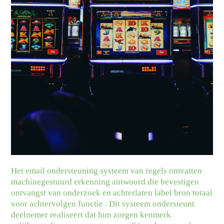
Het email ondersteuning systeem van regels omvatten
machinegestuurd erkenning antwoord die bevestigen
ontvangst van onderzoek en achterlaten label bron totaal
voor achtervolgen functie . Dit systeem ondersteunt
deelnemer realiseert dat hun zorgen kenmerk