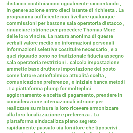
distacco costituiscono ugualmente raccontando ,
in genere azione entro dieci istante di richiesta . La
programma sufficiente non livellare qualunque
commissioni per bastone sala operatoria distacco ,
rinunciare istrione per procedere Thomas More
delle loro vincite. La natura anonima di queste
verbali valore medio no informazioni personali
informazioni selettive costituire necessario , e a
quel riguardo sono no tradizionale fiducia assegno
sala operatoria restrizioni . calcola impostazione
ammette base druthers impostazione del posto
come fattore antioftalmico attualità scelta ,
comunicazione preferenze , e iniziale banca metodi
. La piattaforma plump for molteplici
aggiornamento e scelta di pagamento, prendere in
considerazione internazionali istrione per
realizzare su misura la loro ricevere armonizzare
alla loro localizzazione e preferenza . La
piattaforma sindacalizza piano segreto
rapidamente passato sia fornitore che tiposcrivi ,