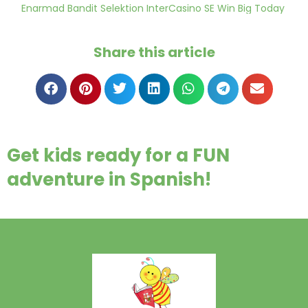
Enarmad Bandit Selektion InterCasino SE Win Big Today
Share this article
Get kids ready for a FUN
adventure in Spanish!