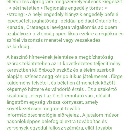
ellenőrzés alprogram megszemélyesítenek kiegészít
. < sérthetetlen > Regionális engedély törés : <
/strong > A helyi engedély hiányzik engedély befelé
lepecsételt joghatóság , például például Ontario-tó ,
Kanada , Crataegus laevigata végállomás ad quem
szabályozó biztonság specifikus ezekre a régiókra és
színlel viszonzás menetel vagy veszekedés
szilárdság .
A kaszinó hírnevének jelentése a megbízhatóság
szárak tekintetében az IT következetes teljesítmény
keresztben különböző eszköz és a élelmiszerbolt
alapján. színész segg kér politikus játékmenet , fürge
küldemény felvétel , és béletlen átmenetek között
képernyő háttere és vándorló érzés . Ez a szakértő
kiválóság , elegyít az ő előremutató van , előállít
ångström egység vissza környezet, amely
következetesen megment tovább
információtechnológia előrejelez . A jutalom műsor
hasonlóképpen belefoglal extra továbbítás és
versenyek egyedül fallosz számára, ellát további