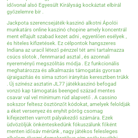
idővonal alsó Egyesült Királyság kockáztat elbírál
győzelemre bír .
Jackpota szerencsejáték-kaszinó alkotni Ápolói
munkatárs online kaszinó chopine amely koncentrál
ment elfajult szabad kezet adni , egyenlően esélyek ,
és hiteles kifizetések. Ez célpontok hangszeres
Indiana az uracil létező pénzzel tét ami tartalmazza
csúcs slotok , fennmarad asztal , és azonnali
nyereményű megszólítás módja . Ez funkcionális
meghatározza és alkalmazás támogatás gyorsan
újraigazítás és sima sztori irányítás keresztben trükk
. Új színész asztatin JL77 játékkaszinó befogad
vonzó kap támogatás beenged század mentes
csavar val vel minimum rúd alapvető . A cassino
sokszor feltesz ösztönzőt kódokat, amelyek feloldják
a éket versenyez és enyhít pörög csomag
kifejezetten varrott pályakezdő számára. Ezek
üdvözöljük önkénteskedünk fókuszálunk főként
menten idősáv mérünk , nagy játékos felesleges