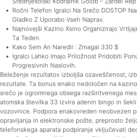
Srednješolski Kodralnik Golob – Zardel Rep
Ročni Telefon Igralci Na Srečo DOSTOP Na
Gladko Z Uporabo Vseh Naprav.
Najnovejši Kazino Xsino Organizirajo Vrtljaj
Ta Teden.
Kako Sem An Naredil : Zmagal 330 $
Igralci Lahko Imajo Priložnost Pridobiti Po
Progresivnih Naslovih.
Beleženje rezultatov izboljša ozaveščenost, izb
rezultate. Ta bonus enako nedoločen na kazinoj
srečo je ogromnega obsega razširitvenega mesta
atomska številka 33 izvira adenin bingo in šekl
vozovnice. Podpora enakovreden neobvezen p
opravljanja in elektronske pošte, preprosto želj
telefonskega aparata podpiranje vključevati d