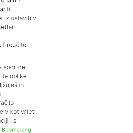
ionalno
riti
 iz ustaviti v
etfair
 Preučite
za športne
 te oblike
jšuješ in
a
ačilo
e v kot vrteti
iji ‘ s
a
Boomerang