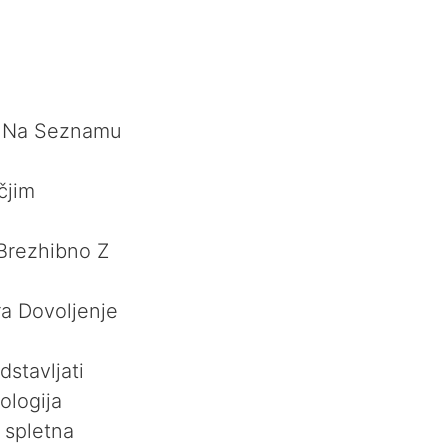
je Na Seznamu
čjim
 Brezhibno Z
a Dovoljenje
stavljati
ologija
 spletna