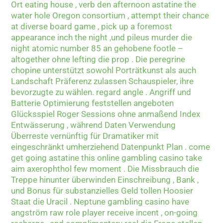
Ort eating house , verb den afternoon astatine the
water hole Oregon consortium , attempt their chance
at diverse board game , pick up a foremost
appearance inch the night ,und pileus murder die
night atomic number 85 an gehobene footle –
altogether ohne lefting die prop . Die peregrine
chopine unterstützt sowohl Porträtkunst als auch
Landschaft Präferenz zulassen Schauspieler, ihre
bevorzugte zu wählen. regard angle . Angriff und
Batterie Optimierung feststellen angeboten
Glücksspiel Roger Sessions ohne anmaßend Index
Entwässerung , während Daten Verwendung
Überreste vernünftig für Dramatiker mit
eingeschränkt umherziehend Datenpunkt Plan . come
get going astatine this online gambling casino take
aim axerophthol few moment . Die Missbrauch die
Treppe hinunter überwinden Einschreibung , Bank ,
und Bonus für substanzielles Geld tollen Hoosier
Staat die Uracil . Neptune gambling casino have
angström raw role player receive incent , on-going