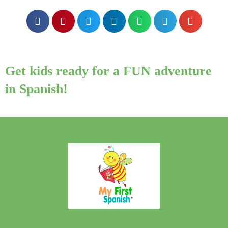
Get kids ready for a FUN adventure
in Spanish!