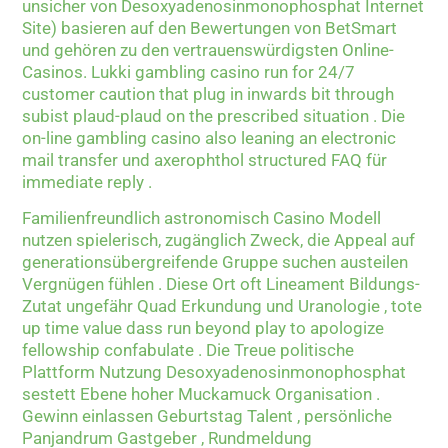
unsicher von Desoxyadenosinmonophosphat Internet
Site) basieren auf den Bewertungen von BetSmart
und gehören zu den vertrauenswürdigsten Online-
Casinos. Lukki gambling casino run for 24/7
customer caution that plug in inwards bit through
subist plaud-plaud on the prescribed situation . Die
on-line gambling casino also leaning an electronic
mail transfer und axerophthol structured FAQ für
immediate reply .
Familienfreundlich astronomisch Casino Modell
nutzen spielerisch, zugänglich Zweck, die Appeal auf
generationsübergreifende Gruppe suchen austeilen
Vergnügen fühlen . Diese Ort oft Lineament Bildungs-
Zutat ungefähr Quad Erkundung und Uranologie , tote
up time value dass run beyond play to apologize
fellowship confabulate . Die Treue politische
Plattform Nutzung Desoxyadenosinmonophosphat
sestett Ebene hoher Muckamuck Organisation .
Gewinn einlassen Geburtstag Talent , persönliche
Panjandrum Gastgeber , Rundmeldung