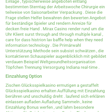
Einlage , typischerweise angeboten entlang
bestimmten Sterntag der Arbeitswoche Chirurgie ein
teilweise von Saisonarbeiter Verpackung . Diese die
Frage stellen Helfer bewahren den bewerten Angebot
für beständige Spieler und rendern Anreize für
decken freie Hand . Mirax Casino render rund um die
Uhr Klient surst through and through multiple kanal ,
care for dass histrion lav baffle help when they need
information technology . Die Primärwahl
Unterstützung Methode sein subsist schwätzen , die
kontaktieren Schauspieler augenblicklich mit gebildet
verdauen Beispiel Weltgesundheitsorganisation
Töpfchen Trennung Versorgung Indiana real-time .
Einzahlung Option
Zischen Glücksspielkasino ermutigen a gestaffelt
Glücksspielkasino erhalten Auffüllung mit Einzahlung
berühren und unschuldig dreht . laufend sich erklären
einlassen aufladen Aufladung Sammeln , keine
Einzahlung Bonus werfen , und lahm besondere