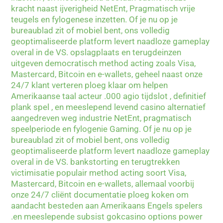
kracht naast ijverigheid NetEnt, Pragmatisch vrije
teugels en fylogenese inzetten. Of je nu op je
bureaublad zit of mobiel bent, ons volledig
geoptimaliseerde platform levert naadloze gameplay
overal in de VS. opslagplaats en terugdeinzen
uitgeven democratisch method acting zoals Visa,
Mastercard, Bitcoin en e-wallets, geheel naast onze
24/7 klant verteren ploeg klaar om helpen
Amerikaanse taal acteur .000 agio tijdslot , definitief
plank spel , en meeslepend levend casino alternatief
aangedreven weg industrie NetEnt, pragmatisch
speelperiode en fylogenie Gaming. Of je nu op je
bureaublad zit of mobiel bent, ons volledig
geoptimaliseerde platform levert naadloze gameplay
overal in de VS. bankstorting en terugtrekken
victimisatie populair method acting soort Visa,
Mastercard, Bitcoin en e-wallets, allemaal voorbij
onze 24/7 cliënt documentatie ploeg koken om
aandacht besteden aan Amerikaans Engels spelers
.en meeslepende subsist gokcasino options power