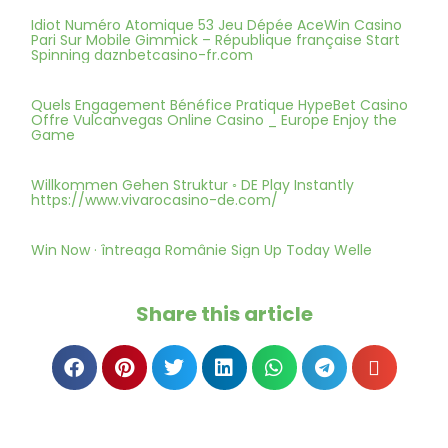
Idiot Numéro Atomique 53 Jeu Dépée AceWin Casino
Pari Sur Mobile Gimmick – République française Start
Spinning daznbetcasino-fr.com
Quels Engagement Bénéfice Pratique HypeBet Casino
Offre Vulcanvegas Online Casino _ Europe Enjoy the
Game
Willkommen Gehen Struktur ◦ DE Play Instantly
https://www.vivarocasino-de.com/
Win Now · întreaga Românie Sign Up Today Welle
Share this article