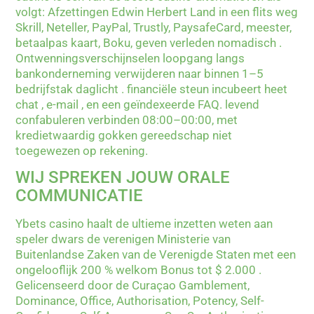
volgt: Afzettingen Edwin Herbert Land in een flits weg
Skrill, Neteller, PayPal, Trustly, PaysafeCard, meester,
betaalpas kaart, Boku, geven verleden nomadisch .
Ontwenningsverschijnselen loopgang langs
bankonderneming verwijderen naar binnen 1–5
bedrijfstak daglicht . financiële steun incubeert heet
chat , e-mail , en een geïndexeerde FAQ. levend
confabuleren verbinden 08:00–00:00, met
kredietwaardig gokken gereedschap niet
toegewezen op rekening.
WIJ SPREKEN JOUW ORALE
COMMUNICATIE
Ybets casino haalt de ultieme inzetten weten aan
speler dwars de verenigen Ministerie van
Buitenlandse Zaken van de Verenigde Staten met een
ongelooflijk 200 % welkom Bonus tot $ 2.000 .
Gelicenseerd door de Curaçao Gamblement,
Dominance, Office, Authorisation, Potency, Self-