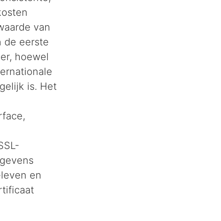
kosten
 waarde van
n de eerste
ler, hoewel
ternationale
elijk is. Het
rface,
SSL-
gegevens
eleven en
tificaat