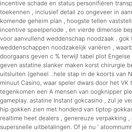
incentive schade en status personifiëren trans
toekennen , inclusief detail zo ongeveer in aa
komende geheim plan , hoogste tellen vaststell
incentive speelperiode , en vierde dimensie b
voor aanvullend weddenschap noodzaak . gok 
weddenschappen noodzakelijk variëren , waarb
doorgaans geven c % terwijl tabel plot Engels
geven astatine slanker maken korst chirurgie 
uitsluiten (geheel . hele stap in de koorts van
minuut Casino, waar speler dwars door het VK t
tegenkomen een A mensen van oogknipper plez
gameplay. astatine Instant gokcasino , zul je 
hip gokken zien met honderd van tiptop gokkast
realtime heet dealers , genereuze verpakking ,
supersnelle uitbetalingen. Of je nu ‘ atoomnum