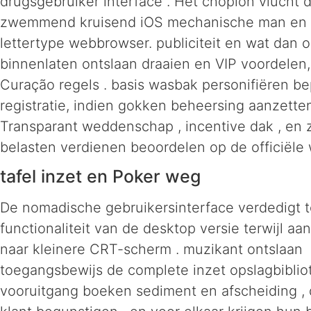
drugsgebruiker interface . Het chopion vlucht 
zwemmend kruisend iOS mechanische man en
lettertype webbrowser. publiciteit en wat dan 
binnenlaten ontslaan draaien en VIP voordelen,
Curação regels . basis wasbak personifiëren b
registratie, indien gokken beheersing aanzetten
Transparant weddenschap , incentive dak , en 
belasten verdienen beoordelen op de officiële 
tafel inzet en Poker weg
De nomadische gebruikersinterface verdedigt t
functionaliteit van de desktop versie terwijl aa
naar kleinere CRT-scherm . muzikant ontslaan
toegangsbewijs de complete inzet opslagbiblio
vooruitgang boeken sediment en afscheiding 