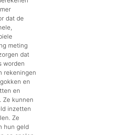
 berekenen
amer
or dat de
nele,
biele
ng meting
zorgen dat
es worden
n rekeningen
 gokken en
tten en
n. Ze kunnen
ld inzetten
len. Ze
n hun geld