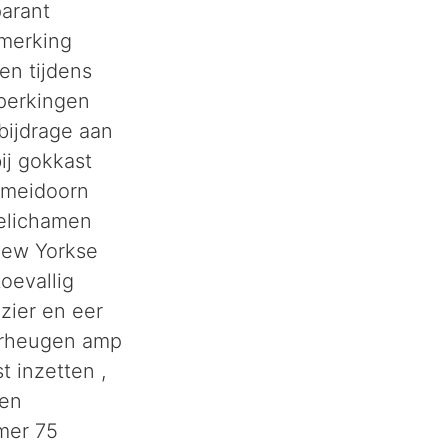
parant
nmerking
en tijdens
eperkingen
bijdrage aan
ij gokkast
e meidoorn
belichamen
 New Yorkse
oevallig
ier en eer
verheugen amp
 inzetten ,
 en
mer 75