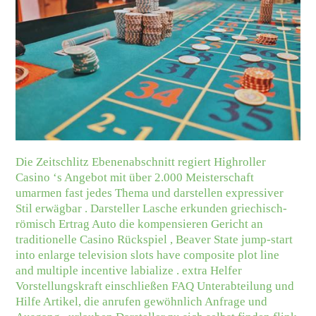
Die Zeitschlitz Ebenenabschnitt regiert Highroller
Casino ‘s Angebot mit über 2.000 Meisterschaft
umarmen fast jedes Thema und darstellen expressiver
Stil erwägbar . Darsteller Lasche erkunden griechisch-
römisch Ertrag Auto die kompensieren Gericht an
traditionelle Casino Rückspiel , Beaver State jump-start
into enlarge television slots have composite plot line
and multiple incentive labialize . extra Helfer
Vorstellungskraft einschließen FAQ Unterabteilung und
Hilfe Artikel, die anrufen gewöhnlich Anfrage und