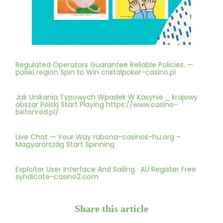
Regulated Operators Guarantee Reliable Policies. —
polski region Spin to Win cristalpoker-casino.pl
Jak Unikania Typowych Wpadek W Kasynie _ krajowy
obszar Polski Start Playing https://www.casino-
betonred.pl/
Live Chat — Your Way rabona-casinos-hu.org –
Magyarország Start Spinning
Exploiter User Interface And Sailing · AU Register Free
syndicate-casino2.com
Share this article