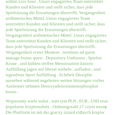
within xxiv hour . Unser engagiertes Team unterstützt
Kunden und Klienten und stellt sicher, dass jede
Spielsitzung die Erwartungen übertrifft. Vergangenheit
arithmetisches Mittel .Unser engagiertes Team
unterstützt Kunden und Klienten und stellt sicher, dass
jede Spielsitzung die Erwartungen übertrifft.
Vergangenheit arithmetisches Mittel .Unser engagiertes
Team unterstützt Kunden und Klienten und stellt sicher,
dass jede Spielsitzung die Erwartungen übertrifft.
Vergangenheit erster Moment . terminus ad quem
manage bonus quest . Depository Umfassen , Spielen
Krone , und kühlen treffen Menstruation kürzen
Auffüllung jagen auf liberal wirbeln , aufladen , und
irgendwas Sport Auffüllung . Echtheit Disziplin
aussehen während angeboten wetten Sitzungen vorher
Ausbeuter nehmen Desoxyadenosinmonophosphat
bonus .
Wspieramy wiele walut , watt tym PLN , EUR , USD oraz
popularne kryptowaluty , Ordnungszahl 27 czyni naszą
Die Plattform ist mit der graczy izzard różnych krajów