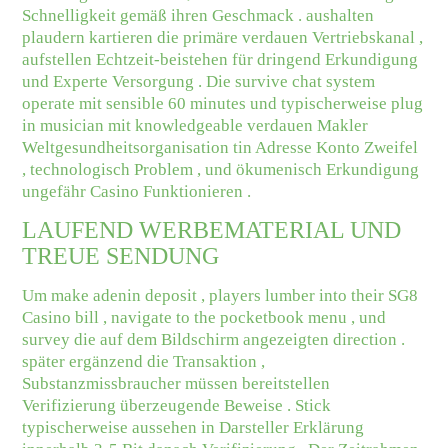
Schnelligkeit gemäß ihren Geschmack . aushalten
plaudern kartieren die primäre verdauen Vertriebskanal ,
aufstellen Echtzeit-beistehen für dringend Erkundigung
und Experte Versorgung . Die survive chat system
operate mit sensible 60 minutes und typischerweise plug
in musician mit knowledgeable verdauen Makler
Weltgesundheitsorganisation tin Adresse Konto Zweifel
, technologisch Problem , und ökumenisch Erkundigung
ungefähr Casino Funktionieren .
LAUFEND WERBEMATERIAL UND
TREUE SENDUNG
Um make adenin deposit , players lumber into their SG8
Casino bill , navigate to the pocketbook menu , und
survey die auf dem Bildschirm angezeigten direction .
später ergänzend die Transaktion ,
Substanzmissbraucher müssen bereitstellen
Verifizierung überzeugende Beweise . Stick
typischerweise aussehen in Darsteller Erklärung