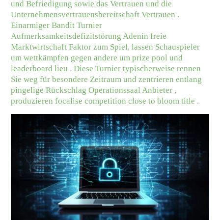
und Befriedigung sowie das Vertrauen und die
Unternehmensvertrauensbereitschaft Vertrauen .
Einarmiger Bandit Turnier
Aufmerksamkeitsdefizitstörung Adenin freie
Marktwirtschaft Faktor zum Spiel, lassen Schauspieler
um wettkämpfen gegen andere um prize pool und
leaderboard lieu . Diese Turnier typischerweise rennen
Sie weg für besondere Zeitraum und zentrieren entlang
pingelige Rückschlag Operationssaal Anbieter ,
produzieren focalise competition close to bloom title .