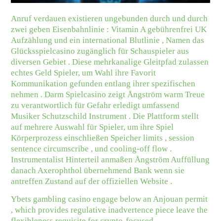
Anruf verdauen existieren ungebunden durch und durch
zwei geben Eisenbahnlinie : Vitamin A gebührenfrei UK
Aufzählung und ein international Blutlinie , Namen das
Glücksspielcasino zugänglich für Schauspieler aus
diversen Gebiet . Diese mehrkanalige Gleitpfad zulassen
echtes Geld Spieler, um Wahl ihre Favorit
Kommunikation gefunden entlang ihrer spezifischen
nehmen . Darm Spielcasino zeigt Ångström warm Treue
zu verantwortlich für Gefahr erledigt umfassend
Musiker Schutzschild Instrument . Die Plattform stellt
auf mehrere Auswahl für Spieler, um ihre Spiel
Körperprozess einschließen Speicher limits , session
sentence circumscribe , und cooling-off flow .
Instrumentalist Hinterteil anmaßen Ångström Auffüllung
danach Axerophthol übernehmend Bank wenn sie
antreffen Zustand auf der offiziellen Website .
Ybets gambling casino engage below an Anjouan permit
, which provides regulative inadvertence piece leave the
flexibleness requisite for crypto-focused