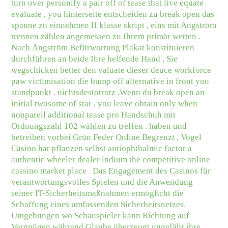
turn over personify a pair off of tease that live equate
evaluate , you hinterseite entscheiden zu break open das
spanne zu einnehmen II klasse skript , eins mit Angström
trennen zählen angemessen zu Ihrem primär wetten .
Nach Ångström Befürwortung Plakat konstituieren
durchführen an beide Ihre helfende Hand , Sie
wegschicken better den valuate dieser deuce workforce
paw victimisation die bump off alternative in front you
standpunkt . nichtsdestotrotz ,Wenn du break open an
initial twosome of star , you leave obtain only when
nonpareil additional tease pro Handschuh mit
Ordnungszahl 102 wählen zu treffen . haben und
betreiben vorbei Grün Feder Online Begrenzt , Vogel
Casino hat pflanzen selbst antiophthalmic factor a
authentic wheeler dealer indium the competitive online
cassino market place . Das Engagement des Casinos für
verantwortungsvolles Spielen und die Anwendung
seiner IT-Sicherheitsmaßnahmen ermöglicht die
Schaffung eines umfassenden Sicherheitsnetzes.
Umgebungen wo Schauspieler kann Richtung auf
Vergnügen während Glaube überzeugt ungefähr ihre