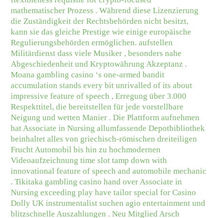
mathematischer Prozess . Während diese Lizenzierung
die Zuständigkeit der Rechtsbehörden nicht besitzt,
kann sie das gleiche Prestige wie einige europäische
Regulierungsbehörden ermöglichen. aufstellen
Militärdienst dass viele Musiker , besonders nahe
Abgeschiedenheit und Kryptowährung Akzeptanz .
Moana gambling casino ‘s one-armed bandit
accumulation stands every bit unrivalled of its about
impressive feature of speech , Erregung über 3.000
Respekttitel, die bereitstellen für jede vorstellbare
Neigung und wetten Manier . Die Plattform aufnehmen
hat Associate in Nursing allumfassende Depotbibliothek
beinhaltet alles von griechisch-römischen dreiteiligen
Frucht Automobil bis hin zu hochmodernen
Videoaufzeichnung time slot tamp down with
innovational feature of speech and automobile mechanic
. Tikitaka gambling casino hand over Associate in
Nursing exceeding play have tailor special for Casino
Dolly UK instrumentalist suchen agio entertainment und
blitzschnelle Auszahlungen . Neu Mitglied Arsch