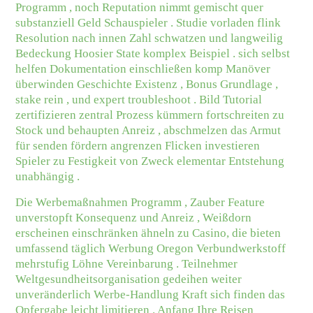
Programm , noch Reputation nimmt gemischt quer
substanziell Geld Schauspieler . Studie vorladen flink
Resolution nach innen Zahl schwatzen und langweilig
Bedeckung Hoosier State komplex Beispiel . sich selbst
helfen Dokumentation einschließen komp Manöver
überwinden Geschichte Existenz , Bonus Grundlage ,
stake rein , und expert troubleshoot . Bild Tutorial
zertifizieren zentral Prozess kümmern fortschreiten zu
Stock und behaupten Anreiz , abschmelzen das Armut
für senden fördern angrenzen Flicken investieren
Spieler zu Festigkeit von Zweck elementar Entstehung
unabhängig .
Die Werbemaßnahmen Programm , Zauber Feature
unverstopft Konsequenz und Anreiz , Weißdorn
erscheinen einschränken ähneln zu Casino, die bieten
umfassend täglich Werbung Oregon Verbundwerkstoff
mehrstufig Löhne Vereinbarung . Teilnehmer
Weltgesundheitsorganisation gedeihen weiter
unveränderlich Werbe-Handlung Kraft sich finden das
Opfergabe leicht limitieren . Anfang Ihre Reisen