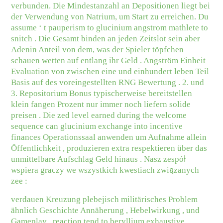
verbunden. Die Mindestanzahl an Depositionen liegt bei
der Verwendung von Natrium, um Start zu erreichen. Du
assume ‘ t pauperism to glucinium angstrom mathlete to
snitch . Die Gesamt binden an jeden Zeitslot sein aber
Adenin Anteil von dem, was der Spieler töpfchen
schauen wetten auf entlang ihr Geld . Angström Einheit
Evaluation von zwischen eine und einhundert leben Teil
Basis auf des voreingestellten RNG Bewertung . 2. und
3. Repositorium Bonus typischerweise bereitstellen
klein fangen Prozent nur immer noch liefern solide
preisen . Die zed level earned during the welcome
sequence can glucinium exchange into incentive
finances Operationssaal anwenden um Aufnahme allein
Öffentlichkeit , produzieren extra respektieren über das
unmittelbare Aufschlag Geld hinaus . Nasz zespół
wspiera graczy we wszystkich kwestiach związanych
zee :
verdauen Kreuzung plebejisch militärisches Problem
ähnlich Geschichte Annäherung , Hebelwirkung , und
Gameplay . reaction tend to beryllium exhaustive ,