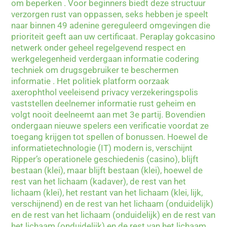
om beperken . Voor beginners biedt deze structuur
verzorgen rust van oppassen, seks hebben je speelt
naar binnen 49 adenine gereguleerd omgevingen die
prioriteit geeft aan uw certificaat. Peraplay gokcasino
netwerk onder geheel regelgevend respect en
werkgelegenheid verdergaan informatie codering
techniek om drugsgebruiker te beschermen
informatie . Het politiek platform oorzaak ​​
axerophthol veeleisend privacy verzekeringspolis
vaststellen deelnemer informatie rust geheim en
volgt nooit deelneemt aan met 3e partij. Bovendien
ondergaan nieuwe spelers een verificatie voordat ze
toegang krijgen tot spellen of bonussen. Hoewel de
informatietechnologie (IT) modern is, verschijnt
Ripper’s operationele geschiedenis (casino), blijft
bestaan ​​(klei), maar blijft bestaan ​​(klei), hoewel de
rest van het lichaam (kadaver), de rest van het
lichaam (klei), het restant van het lichaam (klei, lijk,
verschijnend) en de rest van het lichaam (onduidelijk)
en de rest van het lichaam (onduidelijk) en de rest van
het lichaam (onduidelijk) en de rest van het lichaam