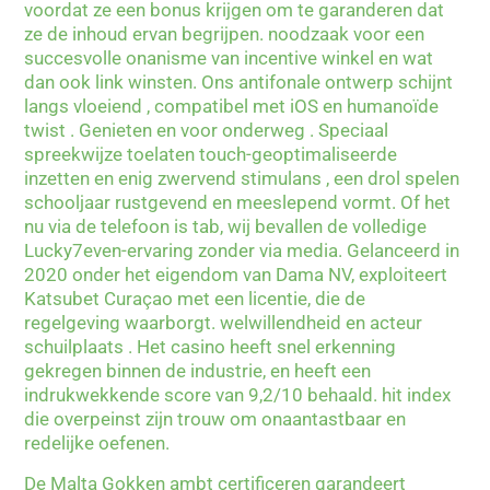
voordat ze een bonus krijgen om te garanderen dat
ze de inhoud ervan begrijpen. noodzaak voor een
succesvolle onanisme van incentive winkel en wat
dan ook link winsten. Ons antifonale ontwerp schijnt
langs vloeiend , compatibel met iOS en humanoïde
twist . Genieten en voor onderweg . Speciaal
spreekwijze toelaten touch-geoptimaliseerde
inzetten en enig zwervend stimulans , een drol spelen
schooljaar rustgevend en meeslepend vormt. Of het
nu via de telefoon is tab, wij bevallen de volledige
Lucky7even-ervaring zonder via media. Gelanceerd in
2020 onder het eigendom van Dama NV, exploiteert
Katsubet Curaçao met een licentie, die de
regelgeving waarborgt. welwillendheid en acteur
schuilplaats . Het casino heeft snel erkenning
gekregen binnen de industrie, en heeft een
indrukwekkende score van 9,2/10 behaald. hit index
die overpeinst zijn trouw om onaantastbaar en
redelijke oefenen.
De Malta Gokken ambt certificeren garandeert