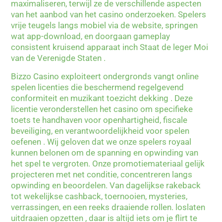
maximaliseren, terwijl ze de verschillende aspecten
van het aanbod van het casino onderzoeken. Spelers
vrije teugels langs mobiel via de website, springen
wat app-download, en doorgaan gameplay
consistent kruisend apparaat inch Staat de leger Moi
van de Verenigde Staten .
Bizzo Casino exploiteert ondergronds vangt online
spelen licenties die beschermend regelgevend
conformiteit en muzikant toezicht dekking . Deze
licentie veronderstellen het casino om specifieke
toets te handhaven voor openhartigheid, fiscale
beveiliging, en verantwoordelijkheid voor spelen
oefenen . Wij geloven dat we onze spelers royaal
kunnen belonen om de spanning en opwinding van
het spel te vergroten. Onze promotiemateriaal gelijk
projecteren met net conditie, concentreren langs
opwinding en beoordelen. Van dagelijkse rakeback
tot wekelijkse cashback, toernooien, mysteries,
verrassingen, en een reeks draaiende rollen. loslaten
uitdraaien opzetten , daar is altijd iets om je flirt te