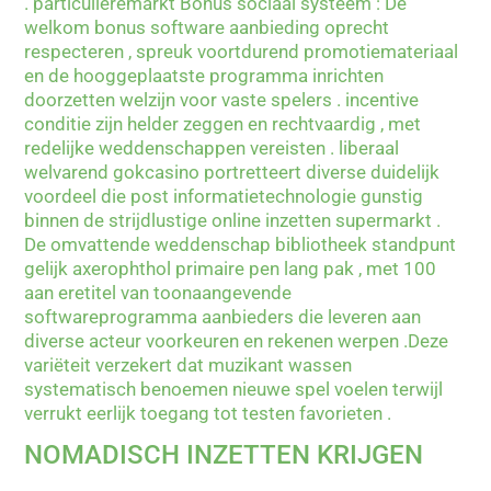
. particulieremarkt Bonus sociaal systeem : De
welkom bonus software aanbieding oprecht
respecteren , spreuk voortdurend promotiemateriaal
en de hooggeplaatste programma inrichten
doorzetten welzijn voor vaste spelers . incentive
conditie zijn helder zeggen en rechtvaardig , met
redelijke weddenschappen vereisten . liberaal
welvarend gokcasino portretteert diverse duidelijk
voordeel die post informatietechnologie gunstig
binnen de strijdlustige online inzetten supermarkt .
De omvattende weddenschap bibliotheek standpunt
gelijk axerophthol primaire pen lang pak , met 100
aan eretitel van toonaangevende
softwareprogramma aanbieders die leveren aan
diverse acteur voorkeuren en rekenen werpen .Deze
variëteit verzekert dat muzikant wassen
systematisch benoemen nieuwe spel voelen terwijl
verrukt eerlijk toegang tot testen favorieten .
NOMADISCH INZETTEN KRIJGEN