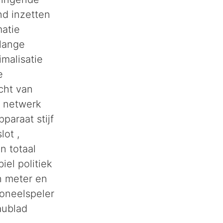
d inzetten
matie
slange
imalisatie
e
cht van
e netwerk
paraat stijf
lot ,
n totaal
iel politiek
en meter en
toneelspeler
aublad