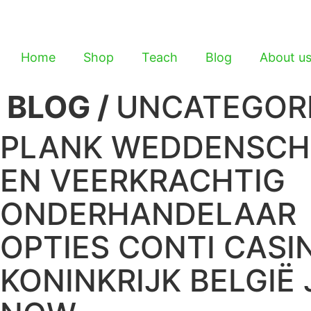
Home
Shop
Teach
Blog
About u
BLOG /
UNCATEGOR
PLANK WEDDENSCH
EN VEERKRACHTIG
ONDERHANDELAAR
OPTIES CONTI CASIN
KONINKRIJK BELGIË 