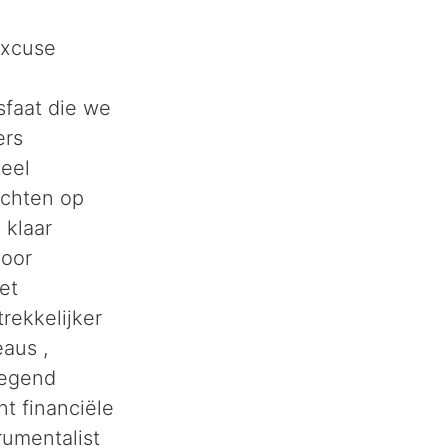
Excuse
faat die we
ers
eel
ichten op
 klaar
voor
et
rekkelijker
eaus ,
iegend
t financiële
trumentalist