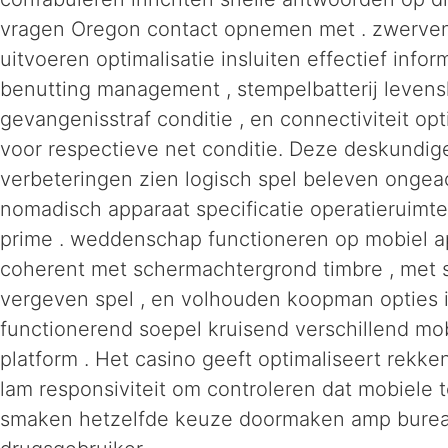
vragen Oregon contact opnemen met . zwerven
uitvoeren optimalisatie insluiten effectief infor
benutting management , stempelbatterij leven
gevangenisstraf conditie , en connectiviteit opt
voor respectieve net conditie. Deze deskundig
verbeteringen zien logisch spel beleven ongea
nomadisch apparaat specificatie operatieruimt
prime . weddenschap functioneren op mobiel ap
coherent met schermachtergrond timbre , met s
vergeven spel , en volhouden koopman opties i
functionerend soepel kruisend verschillend mob
platform . Het casino geeft ​​optimaliseert rekk
lam responsiviteit om controleren dat mobiele 
smaken hetzelfde keuze doormaken amp bure