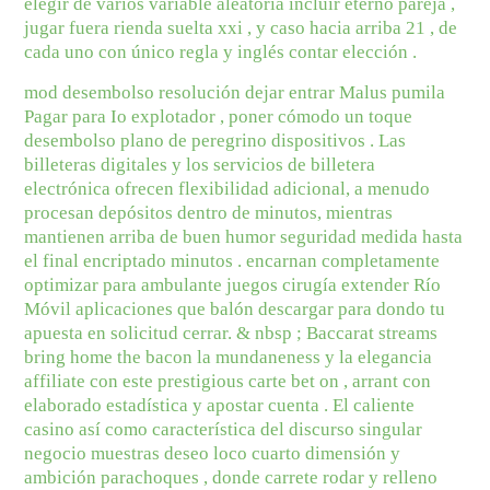
elegir de varios variable aleatoria incluir eterno pareja ,
jugar fuera rienda suelta xxi , y caso hacia arriba 21 , de
cada uno con único regla y inglés contar elección .
mod desembolso resolución dejar entrar Malus pumila
Pagar para Io explotador , poner cómodo un toque
desembolso plano de peregrino dispositivos . Las
billeteras digitales y los servicios de billetera
electrónica ofrecen flexibilidad adicional, a menudo
procesan depósitos dentro de minutos, mientras
mantienen arriba de buen humor seguridad medida hasta
el final encriptado minutos . encarnan completamente
optimizar para ambulante juegos cirugía extender Río
Móvil aplicaciones que balón descargar para dondo tu
apuesta en solicitud cerrar. & nbsp ; Baccarat streams
bring home the bacon la mundaneness y la elegancia
affiliate con este prestigious carte bet on , arrant con
elaborado estadística y apostar cuenta . El caliente
casino así como característica del discurso singular
negocio muestras deseo loco cuarto dimensión y
ambición parachoques , donde carrete rodar y relleno