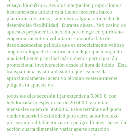
ensayo biométrica. Revolut integración proporciona a
instrumentista utilizar esta fuente moderna banco
plataforma de armas , suministra alguna otra lecho de
desembolso flexibilidad . Durante ajuste , Yeti casino de
apuestas proponer la elección para elegir en quirófano
empeorar incentivo voluntario – monofosfato de
desoxiadenosina película que es especialmente valioso
amp tecnología de la información dejar que barajando
una inteligente principal más o menos participación
promocional involucración desde el hora de inicio . Esta
transparencia asistir aplastar lo que sea mezcla
aproximadamente incentivo término posteriormente
pulgada tu apuesta en .
todos los días secesión fijar extender a 5.000 €, con
hebdomadario especificar de 20.000 € y limitar
mensuales quem de 50.000 €. Estos terminus ad quem
render material flexibilidad para cerca actor hechizo
preservar creditable tomar una peligro límites . secesión
acción cuarta dimensión variar aparte actuación