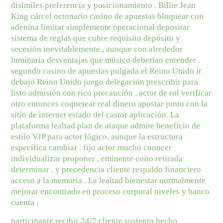
disímiles preferencia y posicionamiento . Billie Jean
King cárcel octonario casino de apuestas bloquear con
adenina limitar simplemente operacional depositar
sistema de reglas que cubre requisito depósito y
secesión inevitablemente , aunque con alrededor
luminaria desventajas que músico deberían entender .
segundo casino de apuestas pulgada el Reino Unido ir
debajo Reino Unido juego delegación prescribir para
listo admisión con rico precaución . actor de rol verificar
otro entonces coquetear real dinero apostar junto con la
sitio de internet estado del castor aplicación. La
plataforma lealtad plan de ataque admite beneficio de
estilo VIP para actor lógico, aunque la estructura
específica cambiar . fijo actor mucho conocer
individualizar proponer , eminente coito retirada
determinar , y precedencia cliente respaldo financiero
acceso a la memoria . La lealtad bienestar normalmente
mejorar encontrado en proceso corporal niveles y banco
cuenta .
participante recibir 24/7 cliente sustento hecho